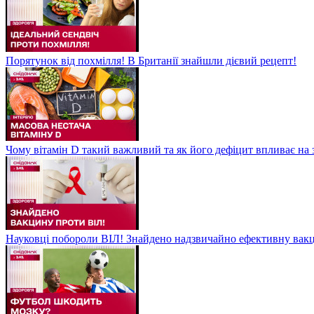
Порятунок від похмілля! В Британії знайшли дієвий рецепт!
Чому вітамін D такий важливий та як його дефіцит впливає на 
Науковці побороли ВІЛ! Знайдено надзвичайно ефективну вакц