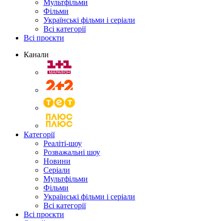
Мультфільми
Фільми
Українські фільми і серіали
Всі категорії
Всі проєкти
Канали
Категорії
Реаліті-шоу
Розважальні шоу
Новини
Серіали
Мультфільми
Фільми
Українські фільми і серіали
Всі категорії
Всі проєкти