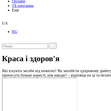
Онлайн
ТБ програма
Еще
UA
RU
Краса і здоров'я
Які існують засоби від нежитю? Як запобігти цукровому діабету
принесуть більше користі, ніж шкоди? – відповіді на ці та безлі