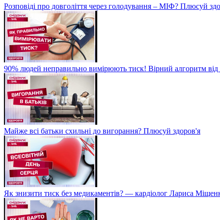
Розповіді про довголіття через голодування – МІФ? Плюсуй здо
90% людей неправильно вимірюють тиск! Вірний алгоритм від 
Майже всі батьки схильні до вигорання? Плюсуй здоров'я
Як знизити тиск без медикаментів? — кардіолог Лариса Міщен