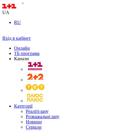
UA
RU
Вхід в кабінет
Онлайн
ТБ програма
Канали
Категорії
Реаліті-шоу
Розважальні шоу
Новини
Серіали