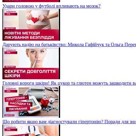
Удари головою у футболі впливають на мозок?
Дарують надію на батьківство: Микола Гафійчук та Ольга Пере
Головні вороги шкіри! Як цукор та глютен можуть зашкодити 
Що робити якщо вам діагностували гіпертонію? Поради для зн