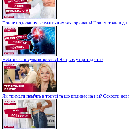
Повне подолання ревматичних захворювань! Нові методи від пр
Небезпека інсультів зростає! Як цьому протидіяти?
Як тримати пам'ять в тонусі та що впливає на неї? Секрети дов