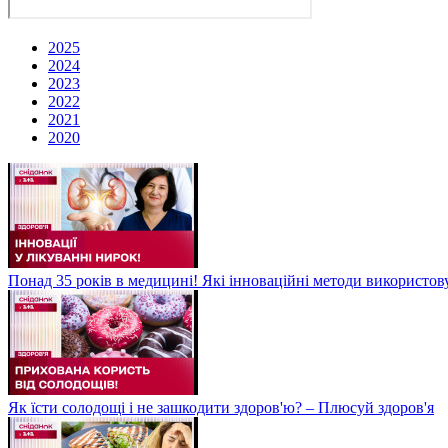
2025
2024
2023
2022
2021
2020
Понад 35 років в медицині! Які інноваційні методи використов
Як їсти солодощі і не зашкодити здоров'ю? – Плюсуй здоров'я