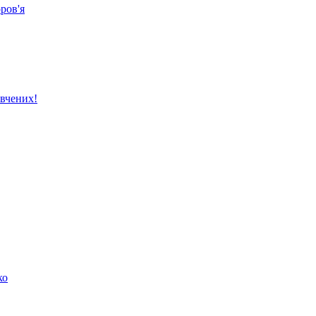
ров'я
вчених!
ко