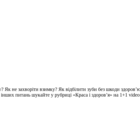
? Як не захворіти взимку? Як відбілити зуби без шкоди здоров’ю
ч інших питань шукайте у рубриці «Краса і здоров’я» на 1+1 video