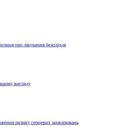
пелиця про лікування безпліддя
вашому вигляду
иження ризику серцевих захворювань