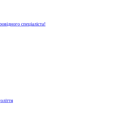
овідного спеціаліста!
голіття