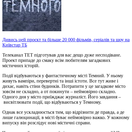
Дивись цей проєкт та більше 20 000 фільмів, серіалів та шоу на
Київстар ТБ
Телеканал ТЕТ підготував для вас дещо дуже несподіване.
Проект припаде до смаку всім любителям загадкових
містичних історій.
Події відбуваються у фантастичному місті Темний. У ньому
живуть вампіри, перевертні та інші істоти. Все тут живе і
дихає, навіть стіни будинків. Потрапити у це загадкове місто
зовсім не складно, а от покинути – неймовірно складно.
Одного дня у місто приїжджає журналіст. Його завдання –
висвітлювати події, що відбуваються у Темному.
Однак все ускладнюється тим, що відрізнити де правда, а де
лише галюцинації, в місті буває неймовірно важко. У кожному
випуску він розслідує нові містичні справи.