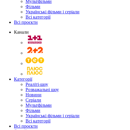
Мультфільми
Фільми
Українські фільми і серіали
Всі категорії
Всі проєкти
Канали
Категорії
Реаліті-шоу
Розважальні шоу
Новини
Серіали
Мультфільми
Фільми
Українські фільми і серіали
Всі категорії
Всі проєкти