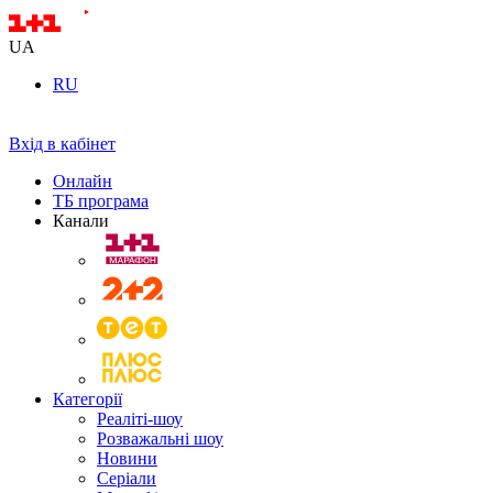
UA
RU
Вхід в кабінет
Онлайн
ТБ програма
Канали
Категорії
Реаліті-шоу
Розважальні шоу
Новини
Серіали