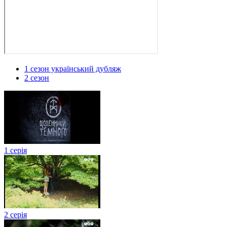
1 сезон український дубляж
2 сезон
1 серія
2 серія