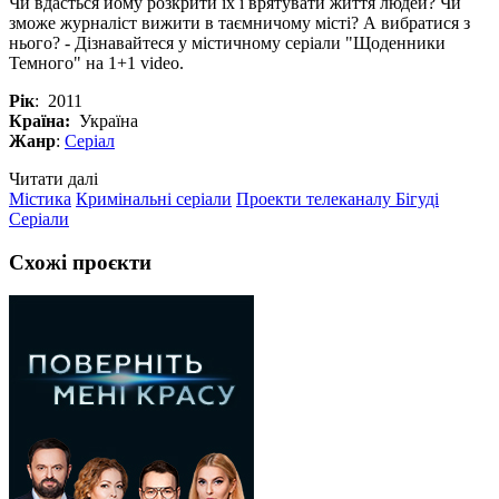
Чи вдасться йому розкрити їх і врятувати життя людей? Чи
зможе журналіст вижити в таємничому місті? А вибратися з
нього? - Дізнавайтеся у містичному серіали "Щоденники
Темного" на 1+1 video.
Рік
: 2011
Країна:
Україна
Жанр
:
Серіал
Читати далі
Містика
Кримінальні серіали
Проекти телеканалу Бігуді
Серіали
Схожі проєкти