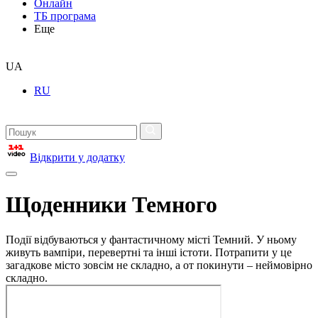
Онлайн
ТБ програма
Еще
UA
RU
Відкрити у додатку
Щоденники Темного
Події відбуваються у фантастичному місті Темний. У ньому
живуть вампіри, перевертні та інші істоти. Потрапити у це
загадкове місто зовсім не складно, а от покинути – неймовірно
складно.