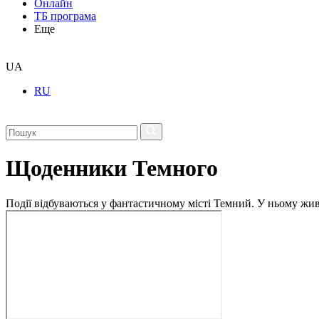
Онлайн
ТБ програма
Еще
UA
RU
Щоденники Темного
Події відбуваються у фантастичному місті Темний. У ньому живу