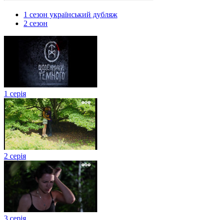
1 сезон український дубляж
2 сезон
1 серія
2 серія
3 серія