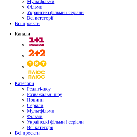
Мультфільми
Фільми
Українські фільми і серіали
Всі категорії
Всі проєкти
Канали
Категорії
Реаліті-шоу
Розважальні шоу
Новини
Серіали
Мультфільми
Фільми
Українські фільми і серіали
Всі категорії
Всі проєкти