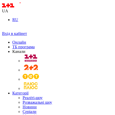
UA
RU
Вхід в кабінет
Онлайн
ТБ програма
Канали
Категорії
Реаліті-шоу
Розважальні шоу
Новини
Серіали