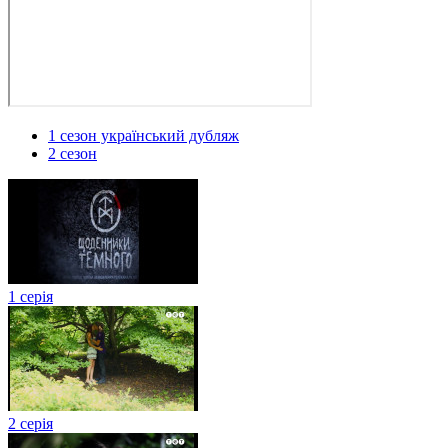
1 сезон український дубляж
2 сезон
1 серія
2 серія