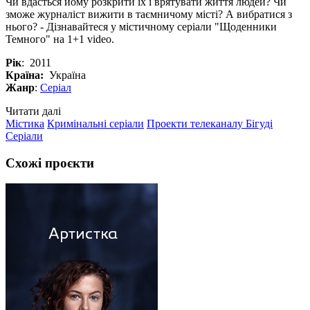
Чи вдасться йому розкрити їх і врятувати життя людей? Чи
зможе журналіст вижити в таємничому місті? А вибратися з
нього? - Дізнавайтеся у містичному серіали "Щоденники
Темного" на 1+1 video.
Рік
: 2011
Країна:
Україна
Жанр
:
Серіал
Читати далі
Містика
Кримінальні серіали
Проекти телеканалу Бігуді
Серіали
Схожі проєкти