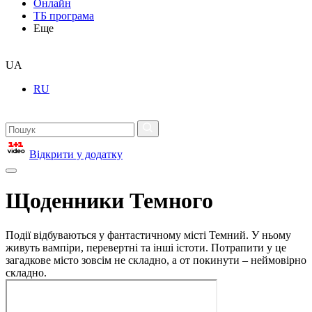
Онлайн
ТБ програма
Еще
UA
RU
Відкрити у додатку
Щоденники Темного
Події відбуваються у фантастичному місті Темний. У ньому
живуть вампіри, перевертні та інші істоти. Потрапити у це
загадкове місто зовсім не складно, а от покинути – неймовірно
складно.