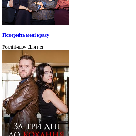
Поверніть мені красу
Реаліті-шоу, Для неї