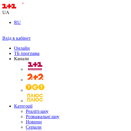
UA
RU
Вхід в кабінет
Онлайн
ТБ програма
Канали
Категорії
Реаліті-шоу
Розважальні шоу
Новини
Серіали