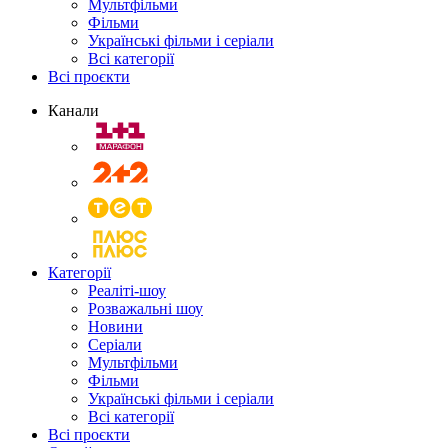
Мультфільми
Фільми
Українські фільми і серіали
Всі категорії
Всі проєкти
Канали
Категорії
Реаліті-шоу
Розважальні шоу
Новини
Серіали
Мультфільми
Фільми
Українські фільми і серіали
Всі категорії
Всі проєкти