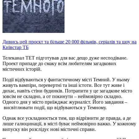
Дивись цей проєкт та більше 20 000 фільмів, серіалів та шоу на
Київстар ТБ
Телеканал ТЕТ підготував для вас дещо дуже несподіване.
Проект припаде до смаку всім любителям загадкових
містичних історій.
Події відбуваються у фантастичному місті Темний. У ньому
живуть вампіри, перевертні та інші істоти. Все тут живе і
дихає, навіть стіни будинків. Потрапити у це загадкове місто
зовсім не складно, а от покинути – неймовірно складно.
Одного дня у місто приїжджає журналіст. Його завдання –
висвітлювати події, що відбуваються у Темному.
Однак все ускладнюється тим, що відрізнити де правда, а де
лише галюцинації, в місті буває неймовірно важко. У кожному
випуску він розслідує нові містичні справи.