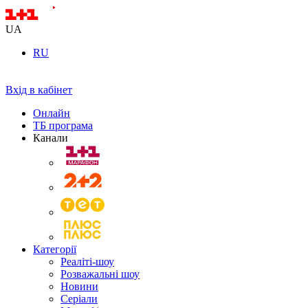
UA
RU
Вхід в кабінет
Онлайн
ТБ програма
Канали
Категорії
Реаліті-шоу
Розважальні шоу
Новини
Серіали