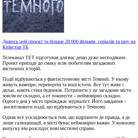
Дивись цей проєкт та більше 20 000 фільмів, серіалів та шоу на
Київстар ТБ
Телеканал ТЕТ підготував для вас дещо дуже несподіване.
Проект припаде до смаку всім любителям загадкових
містичних історій.
Події відбуваються у фантастичному місті Темний. У ньому
живуть вампіри, перевертні та інші істоти. Все тут живе і
дихає, навіть стіни будинків. Потрапити у це загадкове місто
зовсім не складно, а от покинути – неймовірно складно.
Одного дня у місто приїжджає журналіст. Його завдання –
висвітлювати події, що відбуваються у Темному.
Однак все ускладнюється тим, що відрізнити де правда, а де
лише галюцинації, в місті буває неймовірно важко. У кожному
випуску він розслідує нові містичні справи.