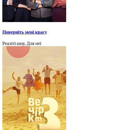
Поверніть мені красу
Реаліті-шоу, Для неї