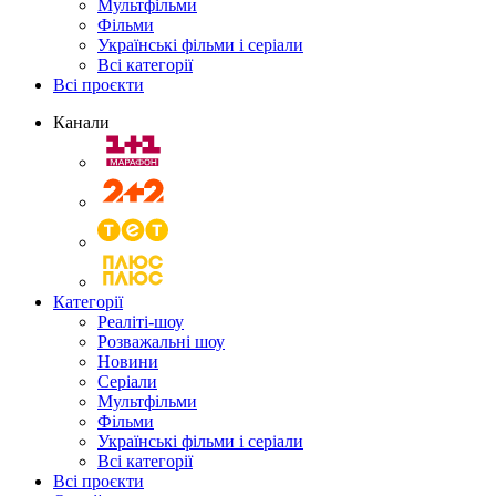
Мультфільми
Фільми
Українські фільми і серіали
Всі категорії
Всі проєкти
Канали
Категорії
Реаліті-шоу
Розважальні шоу
Новини
Серіали
Мультфільми
Фільми
Українські фільми і серіали
Всі категорії
Всі проєкти