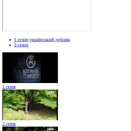
1 сезон український дубляж
2 сезон
1 серія
2 серія