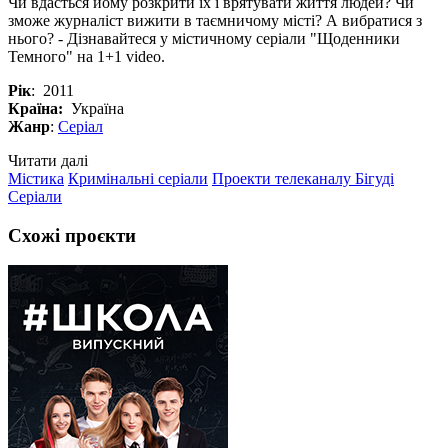
Чи вдасться йому розкрити їх і врятувати життя людей? Чи
зможе журналіст вижити в таємничому місті? А вибратися з
нього? - Дізнавайтеся у містичному серіали "Щоденники
Темного" на 1+1 video.
Рік
: 2011
Країна:
Україна
Жанр
:
Серіал
Читати далі
Містика
Кримінальні серіали
Проекти телеканалу Бігуді
Серіали
Схожі проєкти