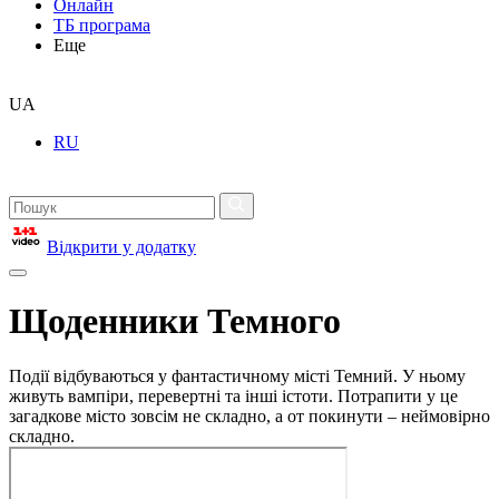
Онлайн
ТБ програма
Еще
UA
RU
Відкрити у додатку
Щоденники Темного
Події відбуваються у фантастичному місті Темний. У ньому
живуть вампіри, перевертні та інші істоти. Потрапити у це
загадкове місто зовсім не складно, а от покинути – неймовірно
складно.