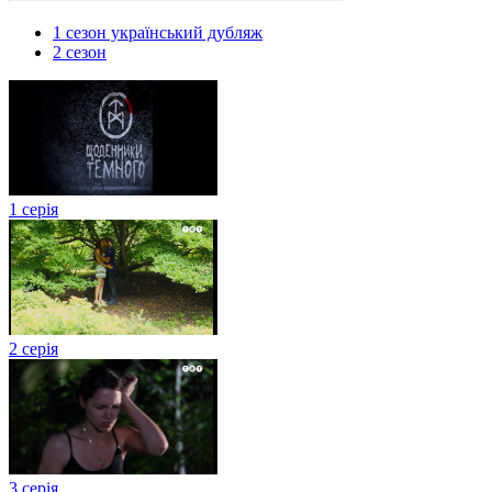
1 сезон український дубляж
2 сезон
1 серія
2 серія
3 серія