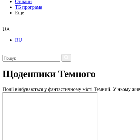
Онлайн
ТБ програма
Еще
UA
RU
Щоденники Темного
Події відбуваються у фантастичному місті Темний. У ньому живу