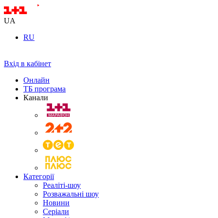
UA
RU
Вхід в кабінет
Онлайн
ТБ програма
Канали
Категорії
Реаліті-шоу
Розважальні шоу
Новини
Серіали