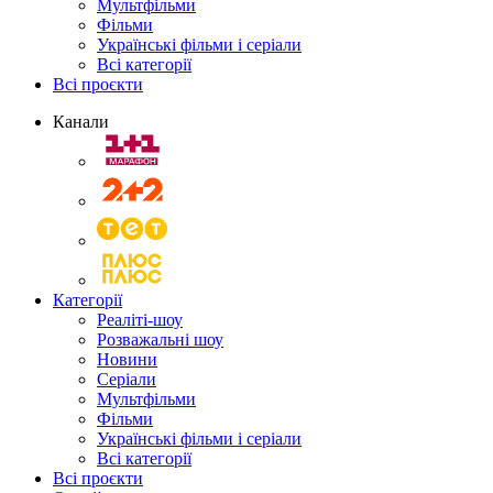
Мультфільми
Фільми
Українські фільми і серіали
Всі категорії
Всі проєкти
Канали
Категорії
Реаліті-шоу
Розважальні шоу
Новини
Серіали
Мультфільми
Фільми
Українські фільми і серіали
Всі категорії
Всі проєкти