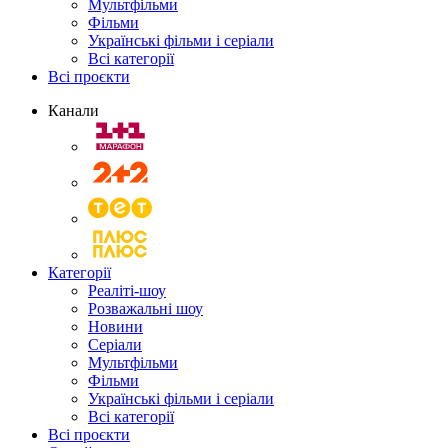
Мультфільми
Фільми
Українські фільми і серіали
Всі категорії
Всі проєкти
Канали
Категорії
Реаліті-шоу
Розважальні шоу
Новини
Серіали
Мультфільми
Фільми
Українські фільми і серіали
Всі категорії
Всі проєкти