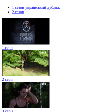
1 сезон український дубляж
2 сезон
1 серія
2 серія
3 серія