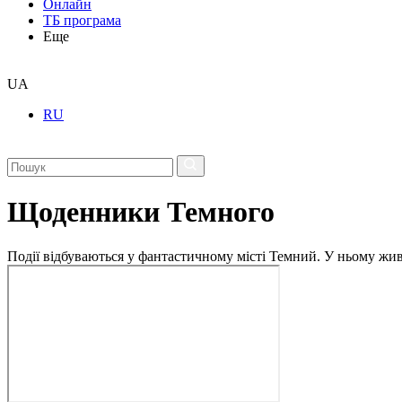
Онлайн
ТБ програма
Еще
UA
RU
Щоденники Темного
Події відбуваються у фантастичному місті Темний. У ньому живу