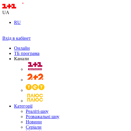
UA
RU
Вхід в кабінет
Онлайн
ТБ програма
Канали
Категорії
Реаліті-шоу
Розважальні шоу
Новини
Серіали