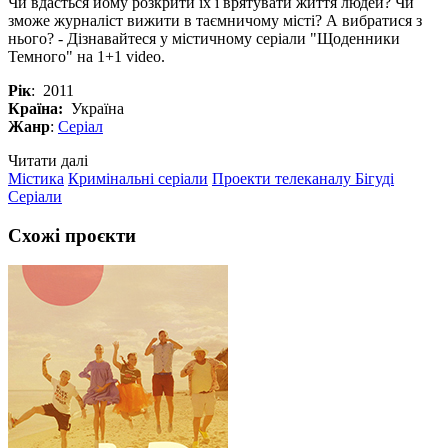
Чи вдасться йому розкрити їх і врятувати життя людей? Чи
зможе журналіст вижити в таємничому місті? А вибратися з
нього? - Дізнавайтеся у містичному серіали "Щоденники
Темного" на 1+1 video.
Рік
: 2011
Країна:
Україна
Жанр
:
Серіал
Читати далі
Містика
Кримінальні серіали
Проекти телеканалу Бігуді
Серіали
Схожі проєкти