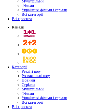
Мультфільми
Фільми
Українські фільми і серіали
Всі категорії
Всі проєкти
Канали
Категорії
Реаліті-шоу
Розважальні шоу
Новини
Серіали
Мультфільми
Фільми
Українські фільми і серіали
Всі категорії
Всі проєкти