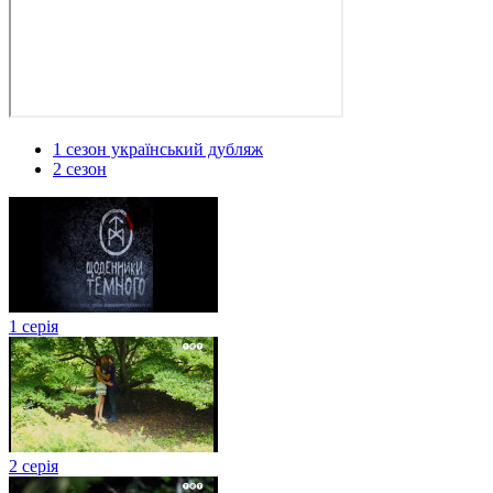
1 сезон український дубляж
2 сезон
1 серія
2 серія