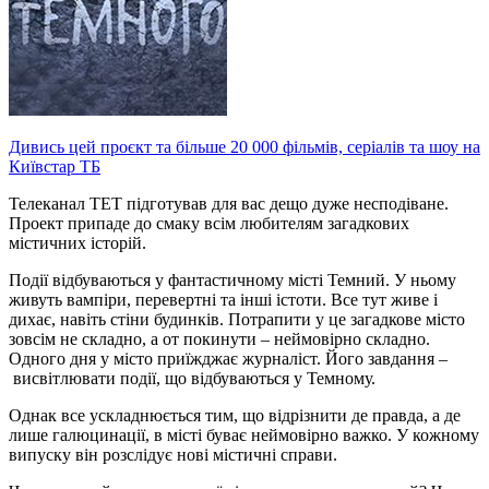
Дивись цей проєкт та більше 20 000 фільмів, серіалів та шоу на
Київстар ТБ
Телеканал ТЕТ підготував для вас дещо дуже несподіване.
Проект припаде до смаку всім любителям загадкових
містичних історій.
Події відбуваються у фантастичному місті Темний. У ньому
живуть вампіри, перевертні та інші істоти. Все тут живе і
дихає, навіть стіни будинків. Потрапити у це загадкове місто
зовсім не складно, а от покинути – неймовірно складно.
Одного дня у місто приїжджає журналіст. Його завдання –
висвітлювати події, що відбуваються у Темному.
Однак все ускладнюється тим, що відрізнити де правда, а де
лише галюцинації, в місті буває неймовірно важко. У кожному
випуску він розслідує нові містичні справи.