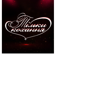
Тільки кохання
Бігуді, Проекти телеканалу Бігуді
Про проєкт
Угода
Політика конфіденційності