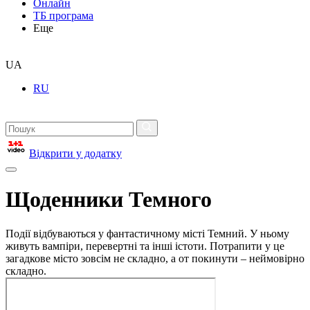
Онлайн
ТБ програма
Еще
UA
RU
Відкрити у додатку
Щоденники Темного
Події відбуваються у фантастичному місті Темний. У ньому
живуть вампіри, перевертні та інші істоти. Потрапити у це
загадкове місто зовсім не складно, а от покинути – неймовірно
складно.