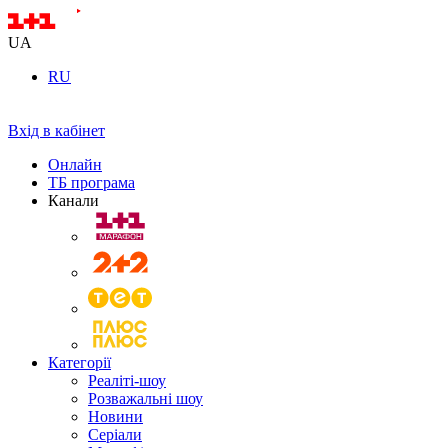
UA
RU
Вхід в кабінет
Онлайн
ТБ програма
Канали
Категорії
Реаліті-шоу
Розважальні шоу
Новини
Серіали