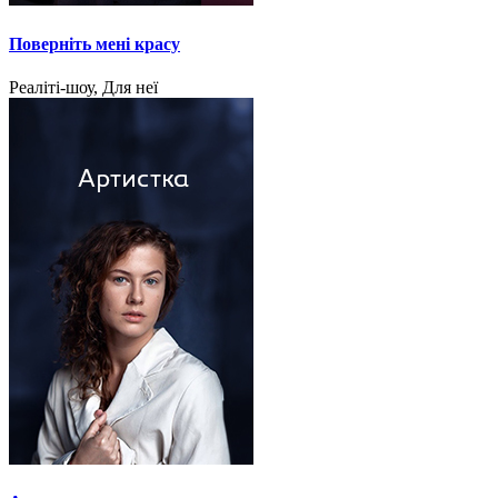
Поверніть мені красу
Реаліті-шоу, Для неї