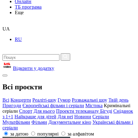
Онлайн
ТБ програма
Еще
UA
RU
Відкрити у додатку
Всі проєкти
Всі
Концерти
Реаліті-шоу
Гумор
Розважальні шоу
Твій день
Пригоди
Європейські фільми і серіали
Містика
Кримінальні
серіали
Спорт
Для нього
Проекти телеканалу Бігуді
Сніданок
з 1+1
Найкраще для дітей
Для неї
Новини
Серіали
Мультфільми
Фільми
Документальне кіно
Українські фільми і
серіали
за датою
популярні
за алфавітом