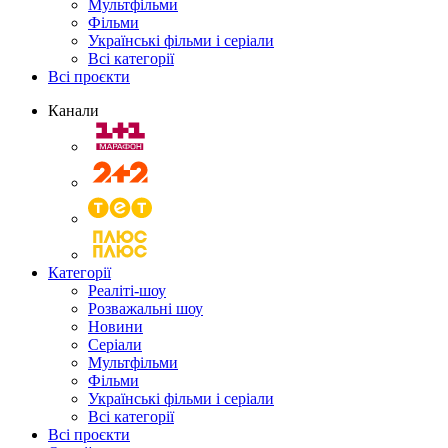
Мультфільми
Фільми
Українські фільми і серіали
Всі категорії
Всі проєкти
Канали
Категорії
Реаліті-шоу
Розважальні шоу
Новини
Серіали
Мультфільми
Фільми
Українські фільми і серіали
Всі категорії
Всі проєкти