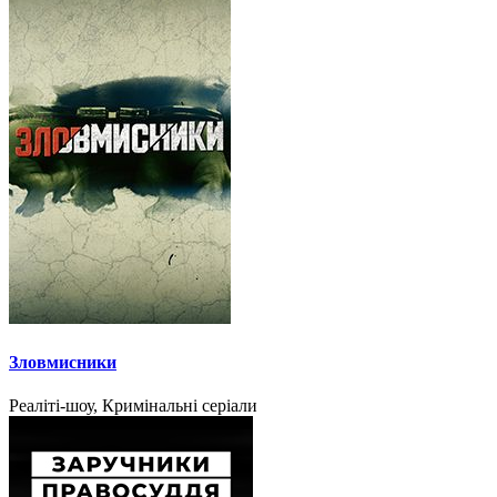
Зловмисники
Реаліті-шоу, Кримінальні серіали