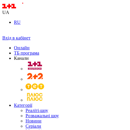
UA
RU
Вхід в кабінет
Онлайн
ТБ програма
Канали
Категорії
Реаліті-шоу
Розважальні шоу
Новини
Серіали