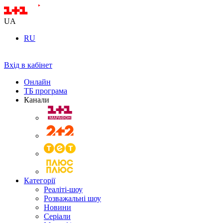
UA
RU
Вхід в кабінет
Онлайн
ТБ програма
Канали
Категорії
Реаліті-шоу
Розважальні шоу
Новини
Серіали