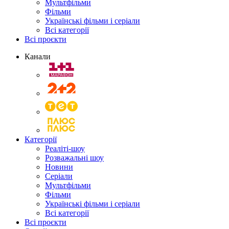
Мультфільми
Фільми
Українські фільми і серіали
Всі категорії
Всі проєкти
Канали
Категорії
Реаліті-шоу
Розважальні шоу
Новини
Серіали
Мультфільми
Фільми
Українські фільми і серіали
Всі категорії
Всі проєкти