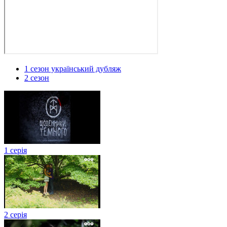
1 сезон український дубляж
2 сезон
1 серія
2 серія