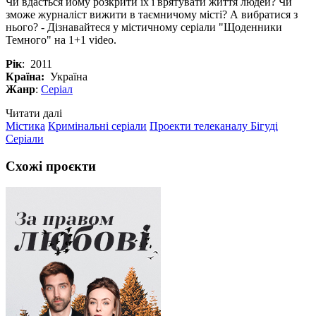
Чи вдасться йому розкрити їх і врятувати життя людей? Чи
зможе журналіст вижити в таємничому місті? А вибратися з
нього? - Дізнавайтеся у містичному серіали "Щоденники
Темного" на 1+1 video.
Рік
: 2011
Країна:
Україна
Жанр
:
Серіал
Читати далі
Містика
Кримінальні серіали
Проекти телеканалу Бігуді
Серіали
Схожі проєкти