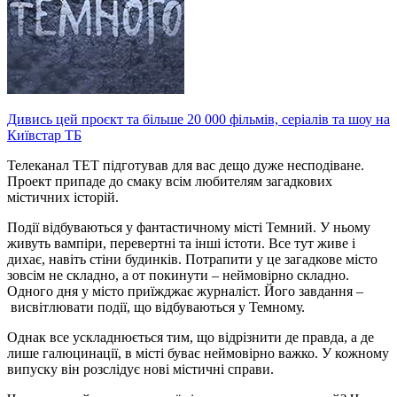
Дивись цей проєкт та більше 20 000 фільмів, серіалів та шоу на
Київстар ТБ
Телеканал ТЕТ підготував для вас дещо дуже несподіване.
Проект припаде до смаку всім любителям загадкових
містичних історій.
Події відбуваються у фантастичному місті Темний. У ньому
живуть вампіри, перевертні та інші істоти. Все тут живе і
дихає, навіть стіни будинків. Потрапити у це загадкове місто
зовсім не складно, а от покинути – неймовірно складно.
Одного дня у місто приїжджає журналіст. Його завдання –
висвітлювати події, що відбуваються у Темному.
Однак все ускладнюється тим, що відрізнити де правда, а де
лише галюцинації, в місті буває неймовірно важко. У кожному
випуску він розслідує нові містичні справи.