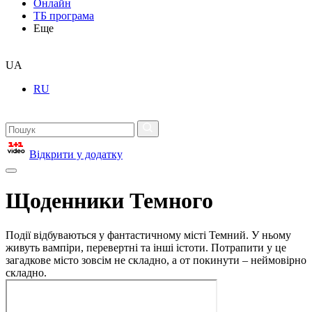
Онлайн
ТБ програма
Еще
UA
RU
Відкрити у додатку
Щоденники Темного
Події відбуваються у фантастичному місті Темний. У ньому
живуть вампіри, перевертні та інші істоти. Потрапити у це
загадкове місто зовсім не складно, а от покинути – неймовірно
складно.