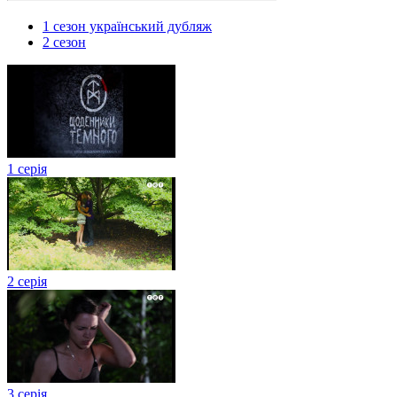
1 сезон український дубляж
2 сезон
1 серія
2 серія
3 серія