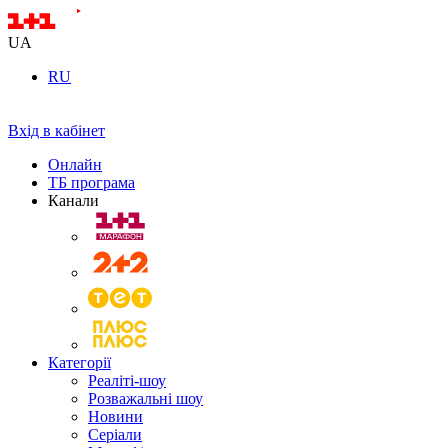
UA
RU
Вхід в кабінет
Онлайн
ТБ програма
Канали
Категорії
Реаліті-шоу
Розважальні шоу
Новини
Серіали