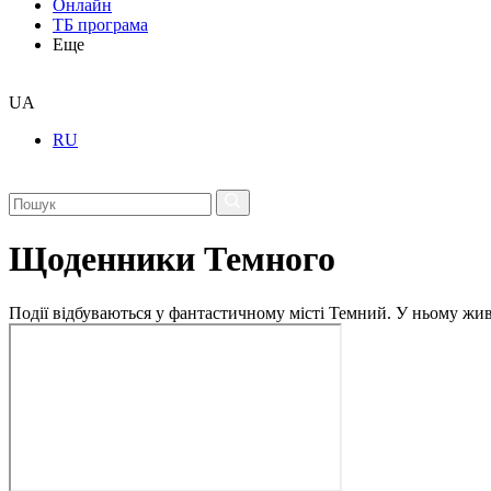
Онлайн
ТБ програма
Еще
UA
RU
Щоденники Темного
Події відбуваються у фантастичному місті Темний. У ньому живу