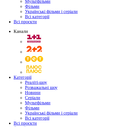
Мультфільми
Фільми
Українські фільми і серіали
Всі категорії
Всі проєкти
Канали
Категорії
Реаліті-шоу
Розважальні шоу
Новини
Серіали
Мультфільми
Фільми
Українські фільми і серіали
Всі категорії
Всі проєкти