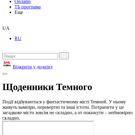
Онлайн
ТБ програма
Еще
UA
RU
Відкрити у додатку
Щоденники Темного
Події відбуваються у фантастичному місті Темний. У ньому
живуть вампіри, перевертні та інші істоти. Потрапити у це
загадкове місто зовсім не складно, а от покинути – неймовірно
складно.