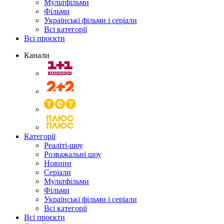
Мультфільми
Фільми
Українські фільми і серіали
Всі категорії
Всі проєкти
Канали
Категорії
Реаліті-шоу
Розважальні шоу
Новини
Серіали
Мультфільми
Фільми
Українські фільми і серіали
Всі категорії
Всі проєкти