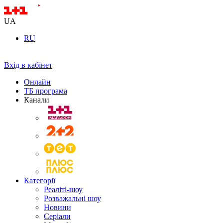
UA
RU
Вхід в кабінет
Онлайн
ТБ програма
Канали
Категорії
Реаліті-шоу
Розважальні шоу
Новини
Серіали