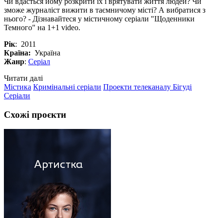
Чи вдасться йому розкрити їх і врятувати життя людей? Чи
зможе журналіст вижити в таємничому місті? А вибратися з
нього? - Дізнавайтеся у містичному серіали "Щоденники
Темного" на 1+1 video.
Рік
: 2011
Країна:
Україна
Жанр
:
Серіал
Читати далі
Містика
Кримінальні серіали
Проекти телеканалу Бігуді
Серіали
Схожі проєкти