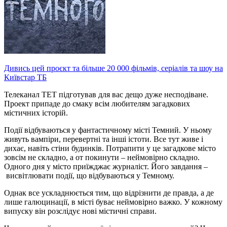
Дивись цей проєкт та більше 20 000 фільмів, серіалів та шоу на
Київстар ТБ
Телеканал ТЕТ підготував для вас дещо дуже несподіване.
Проект припаде до смаку всім любителям загадкових
містичних історій.
Події відбуваються у фантастичному місті Темний. У ньому
живуть вампіри, перевертні та інші істоти. Все тут живе і
дихає, навіть стіни будинків. Потрапити у це загадкове місто
зовсім не складно, а от покинути – неймовірно складно.
Одного дня у місто приїжджає журналіст. Його завдання –
висвітлювати події, що відбуваються у Темному.
Однак все ускладнюється тим, що відрізнити де правда, а де
лише галюцинації, в місті буває неймовірно важко. У кожному
випуску він розслідує нові містичні справи.