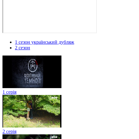
1 сезон український дубляж
2 сезон
1 серія
2 серія