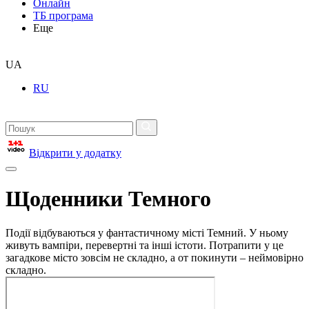
Онлайн
ТБ програма
Еще
UA
RU
Відкрити у додатку
Щоденники Темного
Події відбуваються у фантастичному місті Темний. У ньому
живуть вампіри, перевертні та інші істоти. Потрапити у це
загадкове місто зовсім не складно, а от покинути – неймовірно
складно.