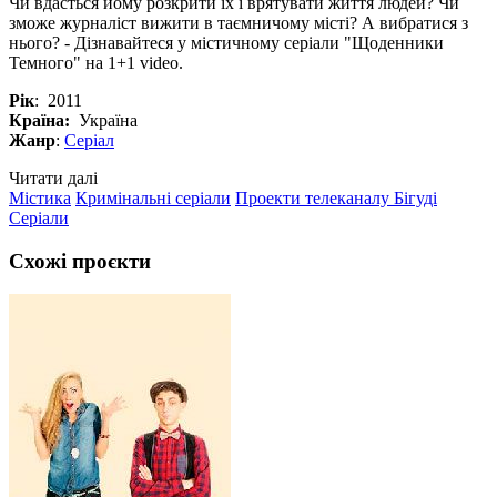
Чи вдасться йому розкрити їх і врятувати життя людей? Чи
зможе журналіст вижити в таємничому місті? А вибратися з
нього? - Дізнавайтеся у містичному серіали "Щоденники
Темного" на 1+1 video.
Рік
: 2011
Країна:
Україна
Жанр
:
Серіал
Читати далі
Містика
Кримінальні серіали
Проекти телеканалу Бігуді
Серіали
Схожі проєкти