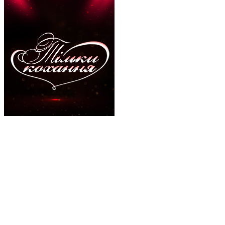
Тільки кохання
Бігуді, Проекти телеканалу Бігуді
Про проєкт
Угода