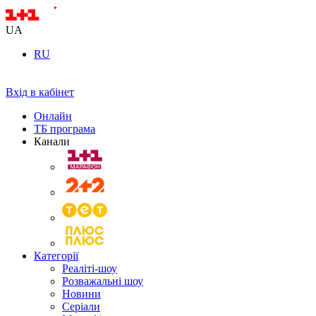
UA
RU
Вхід в кабінет
Онлайн
ТБ програма
Канали
Категорії
Реаліті-шоу
Розважальні шоу
Новини
Серіали