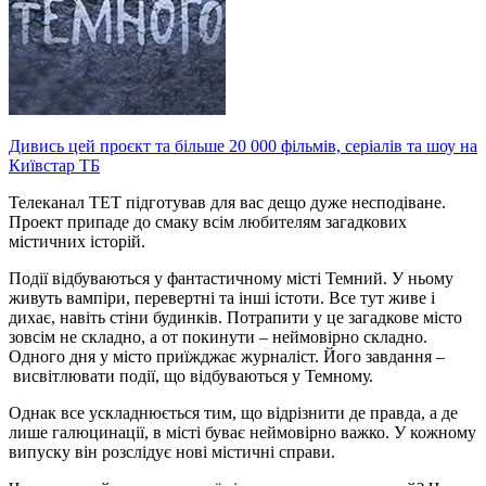
Дивись цей проєкт та більше 20 000 фільмів, серіалів та шоу на
Київстар ТБ
Телеканал ТЕТ підготував для вас дещо дуже несподіване.
Проект припаде до смаку всім любителям загадкових
містичних історій.
Події відбуваються у фантастичному місті Темний. У ньому
живуть вампіри, перевертні та інші істоти. Все тут живе і
дихає, навіть стіни будинків. Потрапити у це загадкове місто
зовсім не складно, а от покинути – неймовірно складно.
Одного дня у місто приїжджає журналіст. Його завдання –
висвітлювати події, що відбуваються у Темному.
Однак все ускладнюється тим, що відрізнити де правда, а де
лише галюцинації, в місті буває неймовірно важко. У кожному
випуску він розслідує нові містичні справи.