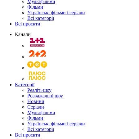
Мультфільми
Фільми
Українські фільми і серіали
Всі категорії
Всі проєкти
Канали
Категорії
Реаліті-шоу
Розважальні шоу
Новини
Серіали
Мультфільми
Фільми
Українські фільми і серіали
Всі категорії
Всі проєкти