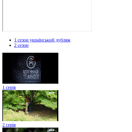
1 сезон український дубляж
2 сезон
1 серія
2 серія