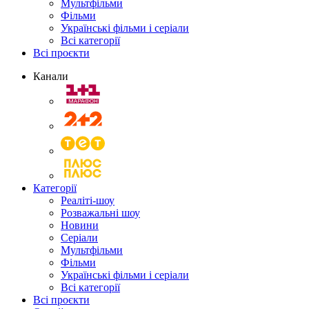
Мультфільми
Фільми
Українські фільми і серіали
Всі категорії
Всі проєкти
Канали
Категорії
Реаліті-шоу
Розважальні шоу
Новини
Серіали
Мультфільми
Фільми
Українські фільми і серіали
Всі категорії
Всі проєкти