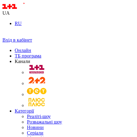
UA
RU
Вхід в кабінет
Онлайн
ТБ програма
Канали
Категорії
Реаліті-шоу
Розважальні шоу
Новини
Серіали