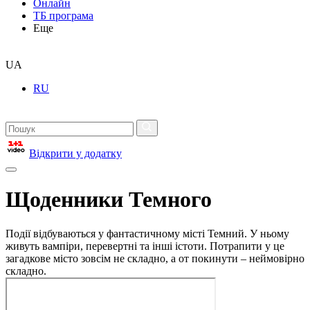
Онлайн
ТБ програма
Еще
UA
RU
Відкрити у додатку
Щоденники Темного
Події відбуваються у фантастичному місті Темний. У ньому
живуть вампіри, перевертні та інші істоти. Потрапити у це
загадкове місто зовсім не складно, а от покинути – неймовірно
складно.