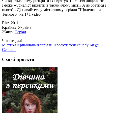
Чи вдасться йому розкрити їх і врятувати життя людей? Чи
зможе журналіст вижити в таємничому місті? А вибратися з
нього? - Дізнавайтеся у містичному серіали "Щоденники
Темного" на 1+1 video.
Рік
: 2011
Країна:
Україна
Жанр
:
Серіал
Читати далі
Містика
Кримінальні серіали
Проекти телеканалу Бігуді
Серіали
Схожі проєкти