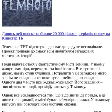
Дивись цей проєкт та більше 20 000 фільмів, серіалів та шоу на
Київстар ТБ
Телеканал ТЕТ підготував для вас дещо дуже несподіване.
Проект припаде до смаку всім любителям загадкових
містичних історій.
Події відбуваються у фантастичному місті Темний. У ньому
живуть вампіри, перевертні та інші істоти. Все тут живе і
дихає, навіть стіни будинків. Потрапити у це загадкове місто
зовсім не складно, а от покинути – неймовірно складно.
Одного дня у місто приїжджає журналіст. Його завдання –
висвітлювати події, що відбуваються у Темному.
Однак все ускладнюється тим, що відрізнити де правда, а де
лише галюцинації, в місті буває неймовірно важко. У кожному
випуску він розслідує нові містичні справи.