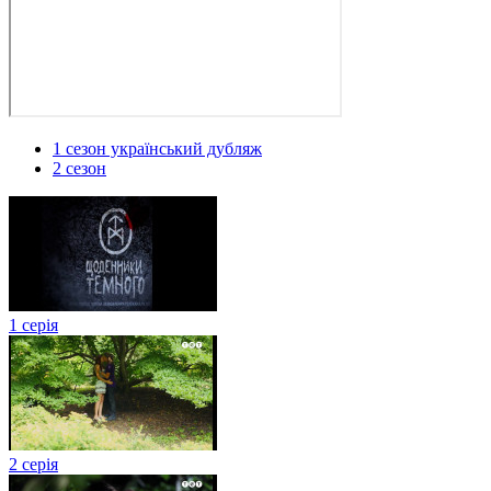
1 сезон український дубляж
2 сезон
1 серія
2 серія