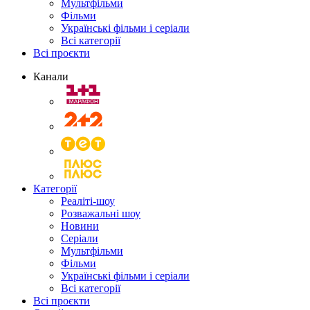
Мультфільми
Фільми
Українські фільми і серіали
Всі категорії
Всі проєкти
Канали
Категорії
Реаліті-шоу
Розважальні шоу
Новини
Серіали
Мультфільми
Фільми
Українські фільми і серіали
Всі категорії
Всі проєкти