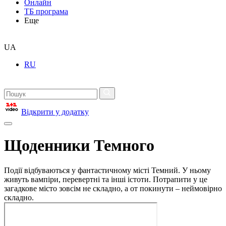
Онлайн
ТБ програма
Еще
UA
RU
Відкрити у додатку
Щоденники Темного
Події відбуваються у фантастичному місті Темний. У ньому
живуть вампіри, перевертні та інші істоти. Потрапити у це
загадкове місто зовсім не складно, а от покинути – неймовірно
складно.