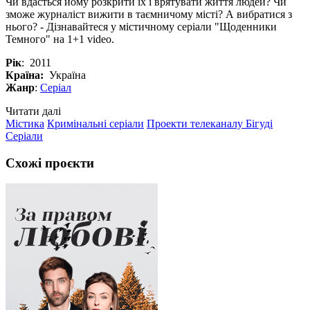
Чи вдасться йому розкрити їх і врятувати життя людей? Чи
зможе журналіст вижити в таємничому місті? А вибратися з
нього? - Дізнавайтеся у містичному серіали "Щоденники
Темного" на 1+1 video.
Рік
: 2011
Країна:
Україна
Жанр
:
Серіал
Читати далі
Містика
Кримінальні серіали
Проекти телеканалу Бігуді
Серіали
Схожі проєкти