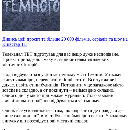
Дивись цей проєкт та більше 20 000 фільмів, серіалів та шоу на
Київстар ТБ
Телеканал ТЕТ підготував для вас дещо дуже несподіване.
Проект припаде до смаку всім любителям загадкових
містичних історій.
Події відбуваються у фантастичному місті Темний. У ньому
живуть вампіри, перевертні та інші істоти. Все тут живе і
дихає, навіть стіни будинків. Потрапити у це загадкове місто
зовсім не складно, а от покинути – неймовірно складно.
Одного дня у місто приїжджає журналіст. Його завдання –
висвітлювати події, що відбуваються у Темному.
Однак все ускладнюється тим, що відрізнити де правда, а де
лише галюцинації, в місті буває неймовірно важко. У кожному
випуску він розслідує нові містичні справи.