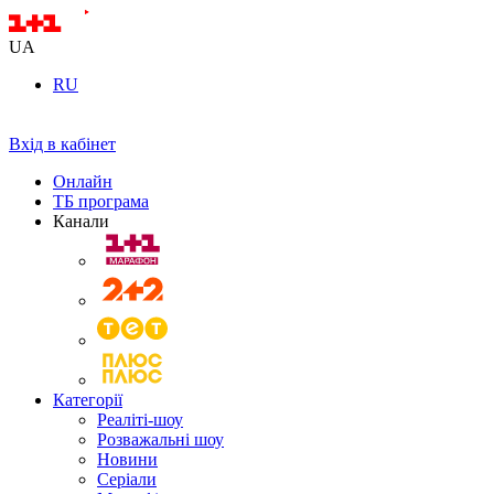
UA
RU
Вхід в кабінет
Онлайн
ТБ програма
Канали
Категорії
Реаліті-шоу
Розважальні шоу
Новини
Серіали