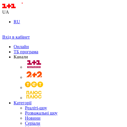
UA
RU
Вхід в кабінет
Онлайн
ТБ програма
Канали
Категорії
Реаліті-шоу
Розважальні шоу
Новини
Серіали