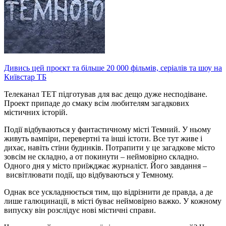
Дивись цей проєкт та більше 20 000 фільмів, серіалів та шоу на
Київстар ТБ
Телеканал ТЕТ підготував для вас дещо дуже несподіване.
Проект припаде до смаку всім любителям загадкових
містичних історій.
Події відбуваються у фантастичному місті Темний. У ньому
живуть вампіри, перевертні та інші істоти. Все тут живе і
дихає, навіть стіни будинків. Потрапити у це загадкове місто
зовсім не складно, а от покинути – неймовірно складно.
Одного дня у місто приїжджає журналіст. Його завдання –
висвітлювати події, що відбуваються у Темному.
Однак все ускладнюється тим, що відрізнити де правда, а де
лише галюцинації, в місті буває неймовірно важко. У кожному
випуску він розслідує нові містичні справи.