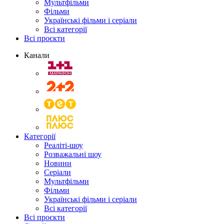
Мультфільми
Фільми
Українські фільми і серіали
Всі категорії
Всі проєкти
Канали
Категорії
Реаліті-шоу
Розважальні шоу
Новини
Серіали
Мультфільми
Фільми
Українські фільми і серіали
Всі категорії
Всі проєкти