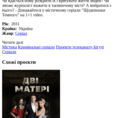
Чи вдасться йому розкрити їх і врятувати життя людей? Чи
зможе журналіст вижити в таємничому місті? А вибратися з
нього? - Дізнавайтеся у містичному серіали "Щоденники
Темного" на 1+1 video.
Рік
: 2011
Країна:
Україна
Жанр
:
Серіал
Читати далі
Містика
Кримінальні серіали
Проекти телеканалу Бігуді
Серіали
Схожі проєкти