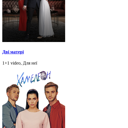
Дві матері
1+1 video, Для неї