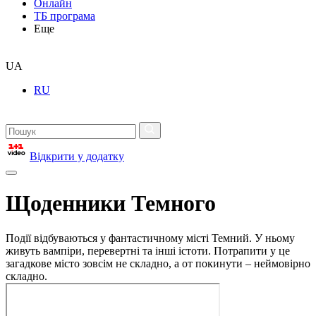
Онлайн
ТБ програма
Еще
UA
RU
Відкрити у додатку
Щоденники Темного
Події відбуваються у фантастичному місті Темний. У ньому
живуть вампіри, перевертні та інші істоти. Потрапити у це
загадкове місто зовсім не складно, а от покинути – неймовірно
складно.