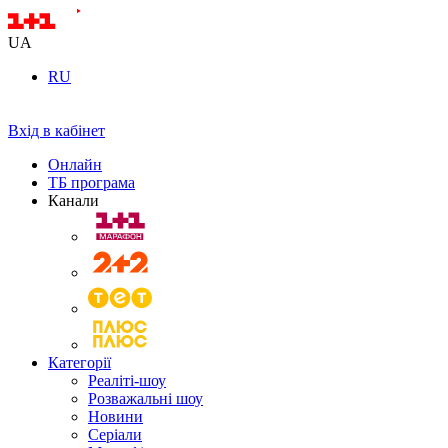
UA
RU
Вхід в кабінет
Онлайн
ТБ програма
Канали
Категорії
Реаліті-шоу
Розважальні шоу
Новини
Серіали