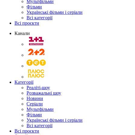
Мультфільми
Фільми
Українські фільми і серіали
Всі категорії
Всі проєкти
Канали
Категорії
Реаліті-шоу
Розважальні шоу
Новини
Серіали
Мультфільми
Фільми
Українські фільми і серіали
Всі категорії
Всі проєкти