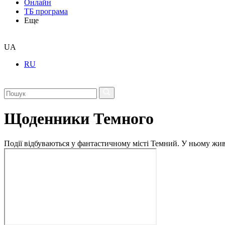
Онлайн
ТБ програма
Еще
UA
RU
Щоденники Темного
Події відбуваються у фантастичному місті Темний. У ньому живу