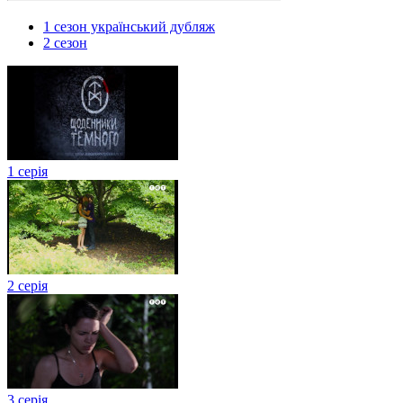
1 сезон український дубляж
2 сезон
1 серія
2 серія
3 серія