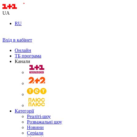
UA
RU
Вхід в кабінет
Онлайн
ТБ програма
Канали
Категорії
Реаліті-шоу
Розважальні шоу
Новини
Серіали