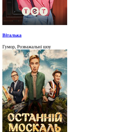
Віталька
Гумор, Розважальні шоу