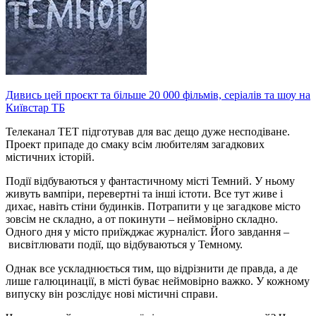
Дивись цей проєкт та більше 20 000 фільмів, серіалів та шоу на
Київстар ТБ
Телеканал ТЕТ підготував для вас дещо дуже несподіване.
Проект припаде до смаку всім любителям загадкових
містичних історій.
Події відбуваються у фантастичному місті Темний. У ньому
живуть вампіри, перевертні та інші істоти. Все тут живе і
дихає, навіть стіни будинків. Потрапити у це загадкове місто
зовсім не складно, а от покинути – неймовірно складно.
Одного дня у місто приїжджає журналіст. Його завдання –
висвітлювати події, що відбуваються у Темному.
Однак все ускладнюється тим, що відрізнити де правда, а де
лише галюцинації, в місті буває неймовірно важко. У кожному
випуску він розслідує нові містичні справи.