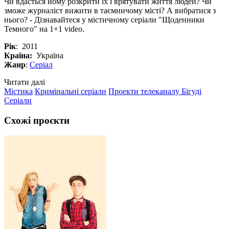
Чи вдасться йому розкрити їх і врятувати життя людей? Чи
зможе журналіст вижити в таємничому місті? А вибратися з
нього? - Дізнавайтеся у містичному серіали "Щоденники
Темного" на 1+1 video.
Рік
: 2011
Країна:
Україна
Жанр
:
Серіал
Читати далі
Містика
Кримінальні серіали
Проекти телеканалу Бігуді
Серіали
Схожі проєкти