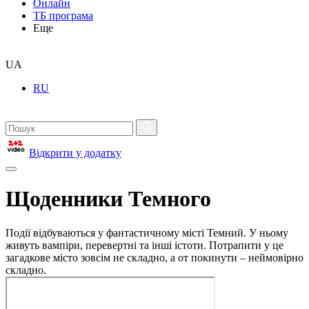
Онлайн
ТБ програма
Еще
UA
RU
Відкрити у додатку
Щоденники Темного
Події відбуваються у фантастичному місті Темний. У ньому
живуть вампіри, перевертні та інші істоти. Потрапити у це
загадкове місто зовсім не складно, а от покинути – неймовірно
складно.