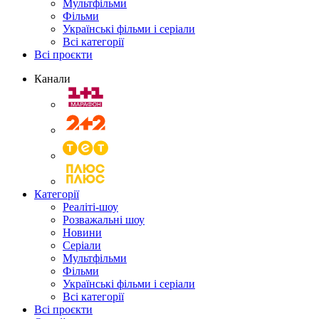
Мультфільми
Фільми
Українські фільми і серіали
Всі категорії
Всі проєкти
Канали
Категорії
Реаліті-шоу
Розважальні шоу
Новини
Серіали
Мультфільми
Фільми
Українські фільми і серіали
Всі категорії
Всі проєкти