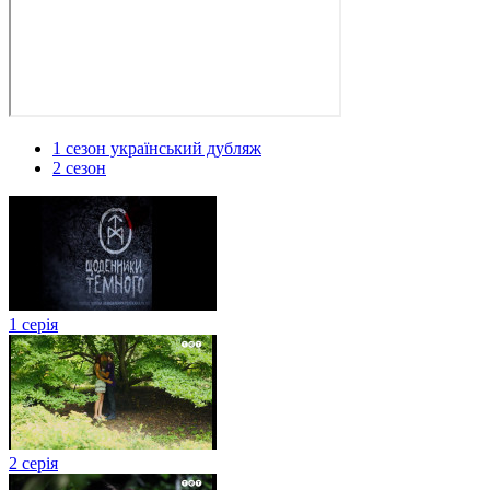
1 сезон український дубляж
2 сезон
1 серія
2 серія