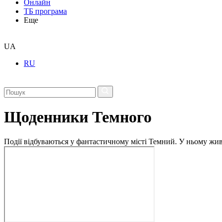
Онлайн
ТБ програма
Еще
UA
RU
Щоденники Темного
Події відбуваються у фантастичному місті Темний. У ньому живу