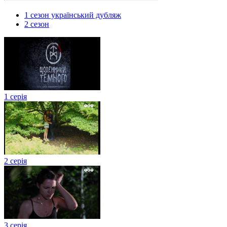
1 сезон український дубляж
2 сезон
1 серія
2 серія
3 серія