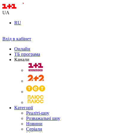
UA
RU
Вхід в кабінет
Онлайн
ТБ програма
Канали
Категорії
Реаліті-шоу
Розважальні шоу
Новини
Серіали