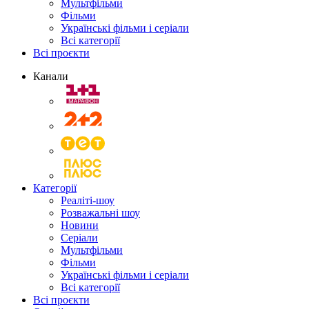
Мультфільми
Фільми
Українські фільми і серіали
Всі категорії
Всі проєкти
Канали
Категорії
Реаліті-шоу
Розважальні шоу
Новини
Серіали
Мультфільми
Фільми
Українські фільми і серіали
Всі категорії
Всі проєкти