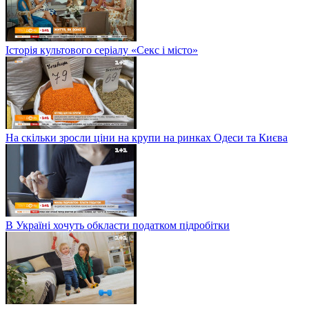
Історія культового серіалу «Секс і місто»
На скільки зросли ціни на крупи на ринках Одеси та Києва
В Україні хочуть обкласти податком підробітки