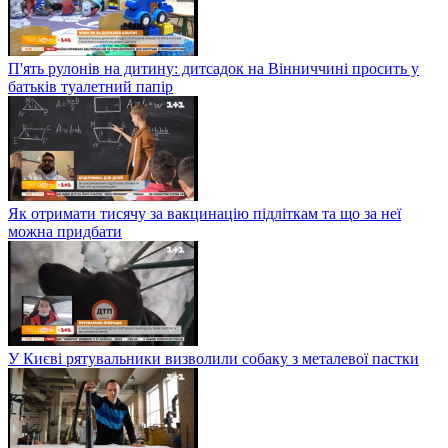
П'ять рулонів на дитину: дитсадок на Вінниччині просить у
батьків туалетний папір
Як отримати тисячу за вакцинацію підліткам та що за неї
можна придбати
У Києві рятувальники визволили собаку з металевої пастки