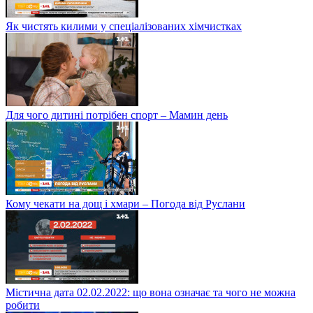
Як чистять килими у спеціалізованих хімчистках
Для чого дитині потрібен спорт – Мамин день
Кому чекати на дощ і хмари – Погода від Руслани
Містична дата 02.02.2022: що вона означає та чого не можна
робити