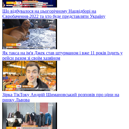
Що відбувалося на цьогорічному Нацвідборі на
Євробачення-2022 та хто буде представляти Україну
Як такса на ім'я Джек став штурманом і вже 11 років їздить у
рейси разом зі своїм хазяїном
Зірка ТікТоку Андрій Шимановський розповів про ціни на
ринку Львова