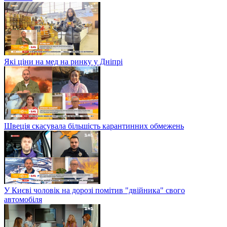
Які ціни на мед на ринку у Дніпрі
Швеція скасувала більшість карантинних обмежень
У Києві чоловік на дорозі помітив "двійника" свого
автомобіля