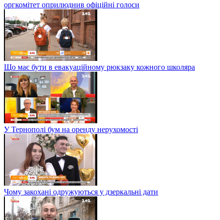
оргкомітет оприлюднив офіційні голоси
Що має бути в евакуаційному рюкзаку кожного школяра
У Тернополі бум на оренду нерухомості
Чому закохані одружуються у дзеркальні дати