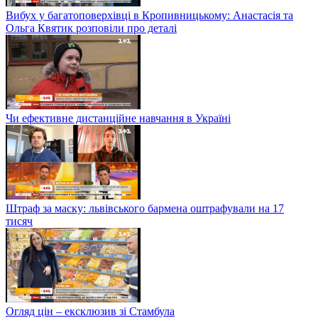
Вибух у багатоповерхівці в Кропивницькому: Анастасія та
Ольга Квятик розповіли про деталі
Чи ефективне дистанційне навчання в Україні
Штраф за маску: львівського бармена оштрафували на 17
тисяч
Огляд цін – ексклюзив зі Стамбула