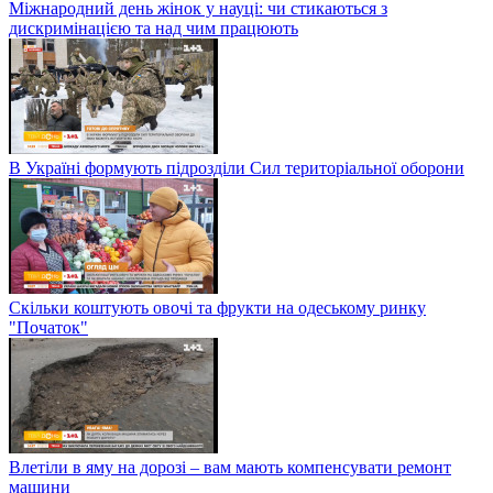
Міжнародний день жінок у науці: чи стикаються з
дискримінацією та над чим працюють
В Україні формують підрозділи Сил територіальної оборони
Скільки коштують овочі та фрукти на одеському ринку
"Початок"
Влетіли в яму на дорозі – вам мають компенсувати ремонт
машини