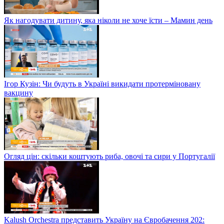
Як нагодувати дитину, яка ніколи не хоче їсти – Мамин день
Ігор Кузін: Чи будуть в Україні викидати протерміновану
вакцину
Огляд цін: скільки коштують риба, овочі та сири у Португалії
Kalush Orchestra представить Україну на Євробачення 202: