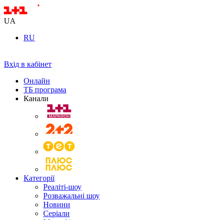
UA
RU
Вхід в кабінет
Онлайн
ТБ програма
Канали
Категорії
Реаліті-шоу
Розважальні шоу
Новини
Серіали