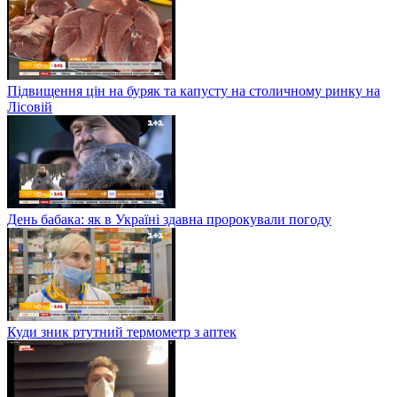
Підвищення цін на буряк та капусту на столичному ринку на
Лісовій
День бабака: як в Україні здавна пророкували погоду
Куди зник ртутний термометр з аптек