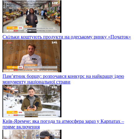
Скільки коштують продукти на одеському ринку «Початок»
Пам’ятник борщу: розпочався конкурс на найкращу ідею
монументу національної страви
Київ-Яремче: яка погода та атмосфера зараз у Карпатах –
пряме включення