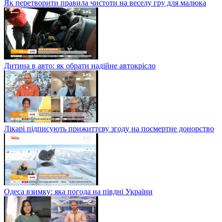
Як перетворити правила чистоти на веселу гру для малюка
Дитина в авто: як обрати надійне автокрісло
Лікарі підписують прижиттєву згоду на посмертне донорство
Одеса взимку: яка погода на півдні України