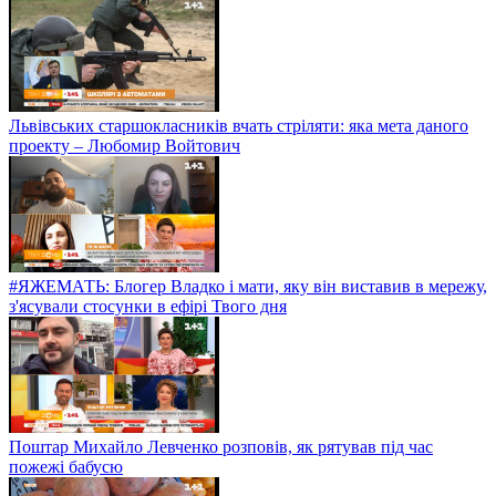
Львівських старшокласників вчать стріляти: яка мета даного
проекту – Любомир Войтович
#ЯЖЕМАТЬ: Блогер Владко і мати, яку він виставив в мережу,
з'ясували стосунки в ефірі Твого дня
Поштар Михайло Левченко розповів, як рятував під час
пожежі бабусю