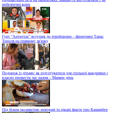
небезпечні вони
Гурт “Антитіла” вступив до тероборони – фронтмен Тарас
Тополя на прямому зв'язку
Подорож із дітьми: як підготуватися для спільної мандрівки і
класно провести час разом – Мамин день
Під білим оксамитом: невідомі та цікаві факти про Камамбер