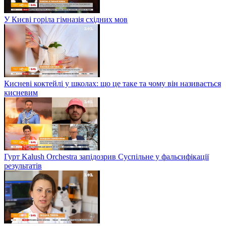
У Києві горіла гімназія східних мов
Кисневі коктейлі у школах: що це таке та чому він називається
кисневим
Гурт Kalush Orchestra запідозрив Суспільне у фальсифікації
результатів