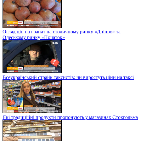
Огляд цін на гранат на столичному ринку «Дніпро» та
Одеському ринку «Початок»
Всеукраїнський страйк таксистів: чи виростуть ціни на таксі
Які традиційні продукти пропонують у магазинах Стокгольма