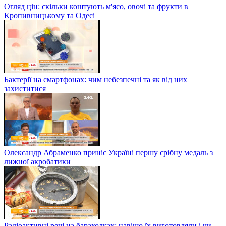
Огляд цін: скільки коштують м'ясо, овочі та фрукти в
Кропивницькому та Одесі
Бактерії на смартфонах: чим небезпечні та як від них
захиститися
Олександр Абраменко приніс Україні першу срібну медаль з
лижної акробатики
Радіоактивні речі на барахолках: навіщо їх виготовляли і чи