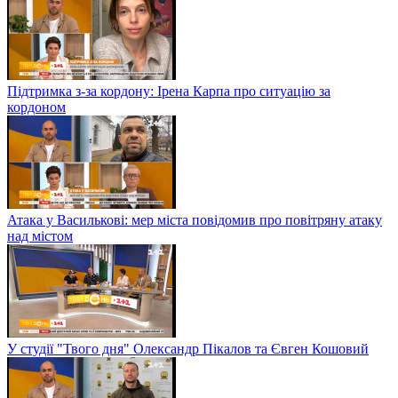
Підтримка з-за кордону: Ірена Карпа про ситуацію за
кордоном
Атака у Василькові: мер міста повідомив про повітряну атаку
над містом
У студії "Твого дня" Олександр Пікалов та Євген Кошовий