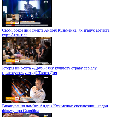
Сьомі роковини смерті Андрія Кузьменка: як згадує артиста
гурт Антитіла
Історія кіно-хіта «Друзі»: яку культову страву серіалу
приготують у студії Твого Дня
Вшанування пам’яті Андрія Кузьменка: ексклюзивні кадри
фільму про Скрябіна