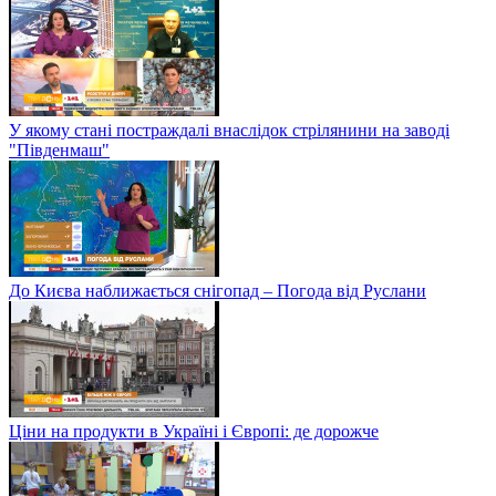
У якому стані постраждалі внаслідок стрілянини на заводі
"Південмаш"
До Києва наближається снігопад – Погода від Руслани
Ціни на продукти в Україні і Європі: де дорожче