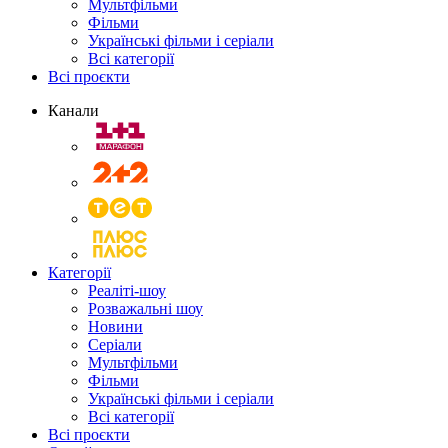
Мультфільми
Фільми
Українські фільми і серіали
Всі категорії
Всі проєкти
Канали
Категорії
Реаліті-шоу
Розважальні шоу
Новини
Серіали
Мультфільми
Фільми
Українські фільми і серіали
Всі категорії
Всі проєкти