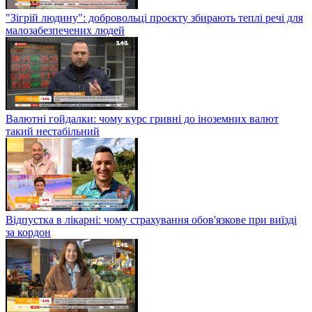
"Зігрій людину": добровольці проєкту збирають теплі речі для
малозабезпечених людей
Валютні гойдалки: чому курс гривні до іноземних валют
такий нестабільний
Відпустка в лікарні: чому страхування обов'язкове при виїзді
за кордон