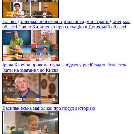
Голова Донецької військово-цивільної адміністрації Донецької
області Павло Кириленко про ситуацію в Донецькій області
Іріша Блохіна прокоментувала відмову російських гімнасток
їхати на змагання до Києва
Васильківська майоліка: про посуд з історією