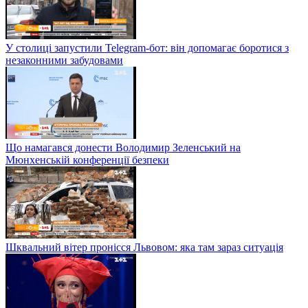
У столиці запустили Telegram-бот: він допомагає боротися з
незаконними забудовами
Що намагався донести Володимир Зеленський на
Мюнхенській конференції безпеки
Шквальний вітер пронісся Львовом: яка там зараз ситуація