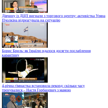
Дівчину із ДЦП вигнали з торгового центру: активістка Уляна
Пчолкіна відреагувала на ситуацію
Борис Бриль: як Ізраїлю вдалося досягти послаблення
карантину
4-річна гімнастка встановила рекорд: скільки часу
тренувалися – Настя Горбацевич з мамою