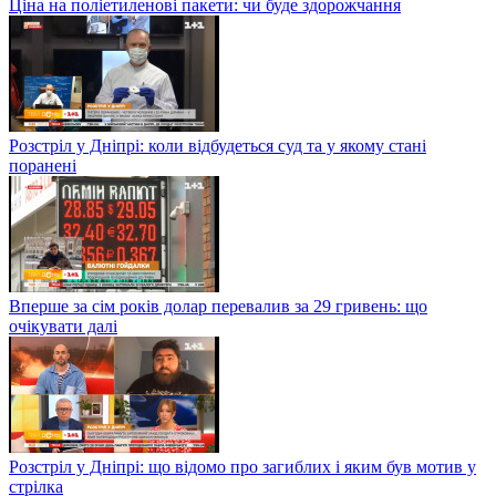
Ціна на поліетиленові пакети: чи буде здорожчання
Розстріл у Дніпрі: коли відбудеться суд та у якому стані
поранені
Вперше за сім років долар перевалив за 29 гривень: що
очікувати далі
Розстріл у Дніпрі: що відомо про загиблих і яким був мотив у
стрілка