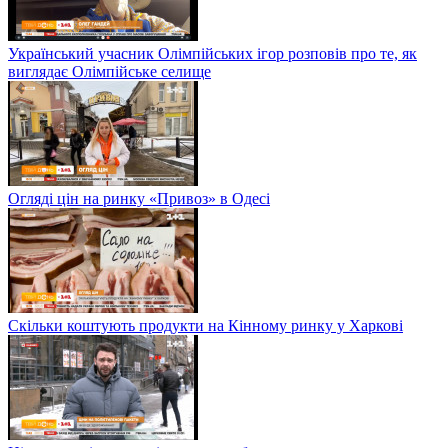
Український учасник Олімпійських ігор розповів про те, як
виглядає Олімпійське селище
Огляді цін на ринку «Привоз» в Одесі
Скільки коштують продукти на Кінному ринку у Харкові