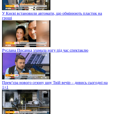
У Києві встановили автомати, що обмінюють пластик на
гроші
Руслана Писанка зламала ногу під час спектаклю
Прем’єра нового сезону шоу Твій вечір – дивись сьогодні на
1+1