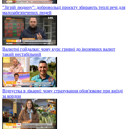
"Зігрій людину": добровольці проєкту збирають теплі речі для
малозабезпечених людей
Валютні гойдалки: чому курс гривні до іноземних валют
такий нестабільний
Відпустка в лікарні: чому страхування обов'язкове при виїзді
за кордон