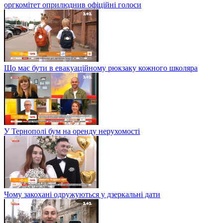
оргкомітет оприлюднив офіційні голоси
Що має бути в евакуаційному рюкзаку кожного школяра
У Тернополі бум на оренду нерухомості
Чому закохані одружуються у дзеркальні дати