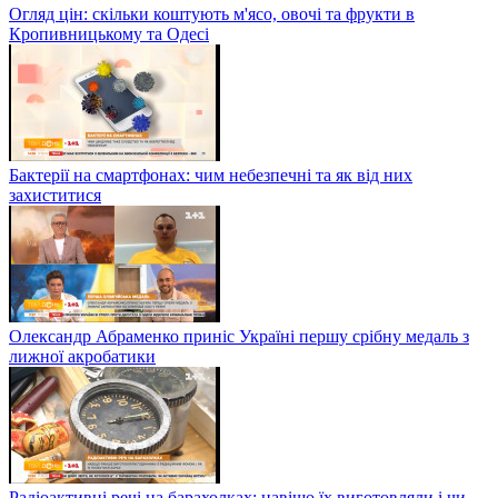
Огляд цін: скільки коштують м'ясо, овочі та фрукти в
Кропивницькому та Одесі
Бактерії на смартфонах: чим небезпечні та як від них
захиститися
Олександр Абраменко приніс Україні першу срібну медаль з
лижної акробатики
Радіоактивні речі на барахолках: навіщо їх виготовляли і чи