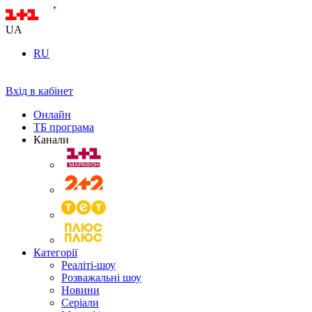
UA
RU
Вхід в кабінет
Онлайн
ТБ програма
Канали
Категорії
Реаліті-шоу
Розважальні шоу
Новини
Серіали