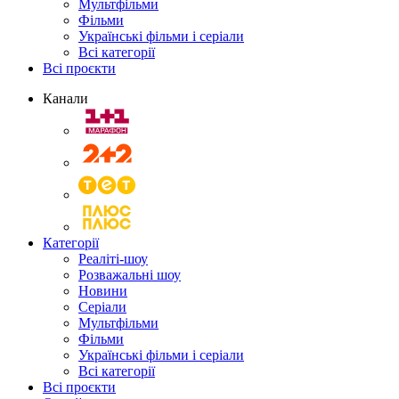
Мультфільми
Фільми
Українські фільми і серіали
Всі категорії
Всі проєкти
Канали
Категорії
Реаліті-шоу
Розважальні шоу
Новини
Серіали
Мультфільми
Фільми
Українські фільми і серіали
Всі категорії
Всі проєкти