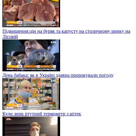
Підвищення цін на буряк та капусту на столичному ринку на
Лісовій
День бабака: як в Україні здавна пророкували погоду
Куди зник ртутний термометр з аптек