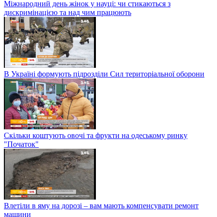
Міжнародний день жінок у науці: чи стикаються з
дискримінацією та над чим працюють
В Україні формують підрозділи Сил територіальної оборони
Скільки коштують овочі та фрукти на одеському ринку
"Початок"
Влетіли в яму на дорозі – вам мають компенсувати ремонт
машини