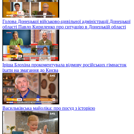
Голова Донецької військово-цивільної адміністрації Донецької
області Павло Кириленко про ситуацію в Донецькій області
Іріша Блохіна прокоментувала відмову російських гімнасток
їхати на змагання до Києва
Васильківська майоліка: про посуд з історією