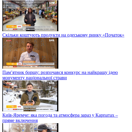
Скільки коштують продукти на одеському ринку «Початок»
Пам’ятник борщу: розпочався конкурс на найкращу ідею
монументу національної страви
Київ-Яремче: яка погода та атмосфера зараз у Карпатах –
пряме включення