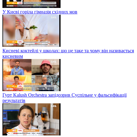
У Києві горіла гімназія східних мов
Кисневі коктейлі у школах: що це таке та чому він називається
кисневим
Гурт Kalush Orchestra запідозрив Суспільне у фальсифікації
результатів