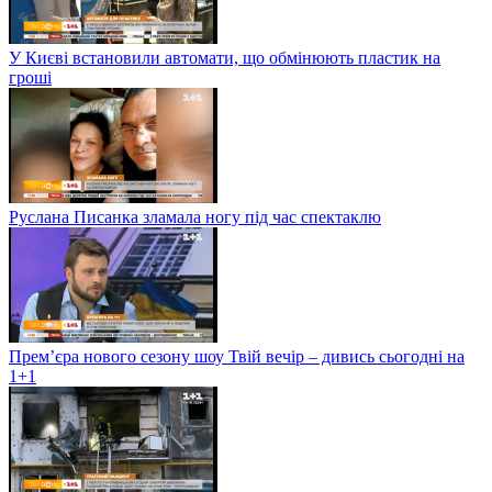
У Києві встановили автомати, що обмінюють пластик на
гроші
Руслана Писанка зламала ногу під час спектаклю
Прем’єра нового сезону шоу Твій вечір – дивись сьогодні на
1+1