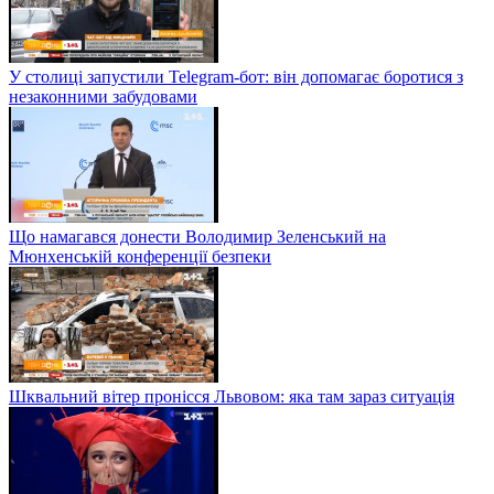
У столиці запустили Telegram-бот: він допомагає боротися з
незаконними забудовами
Що намагався донести Володимир Зеленський на
Мюнхенській конференції безпеки
Шквальний вітер пронісся Львовом: яка там зараз ситуація