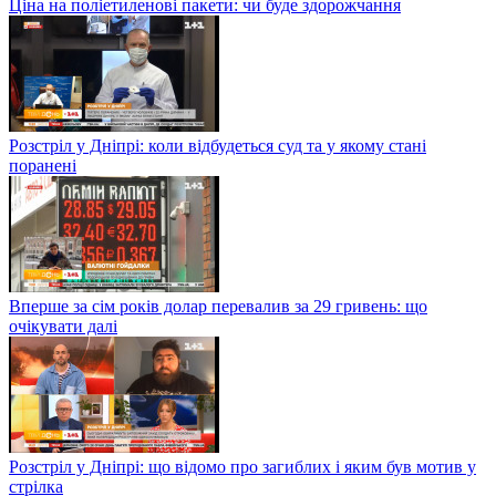
Ціна на поліетиленові пакети: чи буде здорожчання
Розстріл у Дніпрі: коли відбудеться суд та у якому стані
поранені
Вперше за сім років долар перевалив за 29 гривень: що
очікувати далі
Розстріл у Дніпрі: що відомо про загиблих і яким був мотив у
стрілка