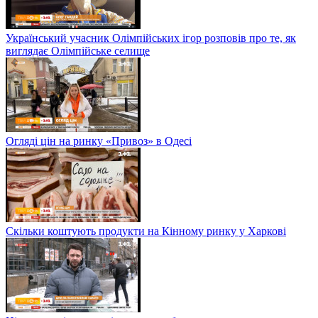
Український учасник Олімпійських ігор розповів про те, як
виглядає Олімпійське селище
Огляді цін на ринку «Привоз» в Одесі
Скільки коштують продукти на Кінному ринку у Харкові