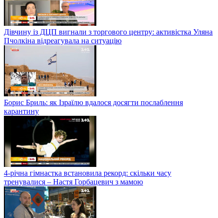
Дівчину із ДЦП вигнали з торгового центру: активістка Уляна
Пчолкіна відреагувала на ситуацію
Борис Бриль: як Ізраїлю вдалося досягти послаблення
карантину
4-річна гімнастка встановила рекорд: скільки часу
тренувалися – Настя Горбацевич з мамою