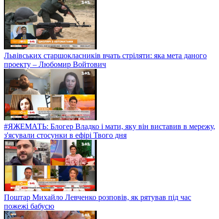
Львівських старшокласників вчать стріляти: яка мета даного
проекту – Любомир Войтович
#ЯЖЕМАТЬ: Блогер Владко і мати, яку він виставив в мережу,
з'ясували стосунки в ефірі Твого дня
Поштар Михайло Левченко розповів, як рятував під час
пожежі бабусю