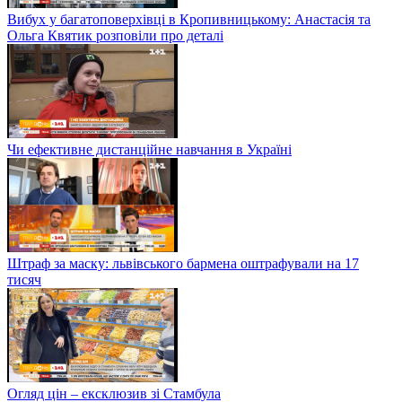
Вибух у багатоповерхівці в Кропивницькому: Анастасія та
Ольга Квятик розповіли про деталі
Чи ефективне дистанційне навчання в Україні
Штраф за маску: львівського бармена оштрафували на 17
тисяч
Огляд цін – ексклюзив зі Стамбула