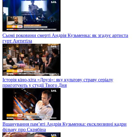
Сьомі роковини смерті Андрія Кузьменка: як згадує артиста
гурт Антитіла
Історія кіно-хіта «Друзі»: яку культову страву серіалу
приготують у студії Твого Дня
Вшанування пам’яті Андрія Кузьменка: ексклюзивні кадри
фільму про Скрябіна