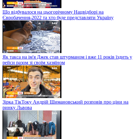
Що відбувалося на цьогорічному Нацвідборі на
Євробачення-2022 та хто буде представляти Україну
Як такса на ім'я Джек став штурманом і вже 11 років їздить у
рейси разом зі своїм хазяїном
Зірка ТікТоку Андрій Шимановський розповів про ціни на
ринку Львова