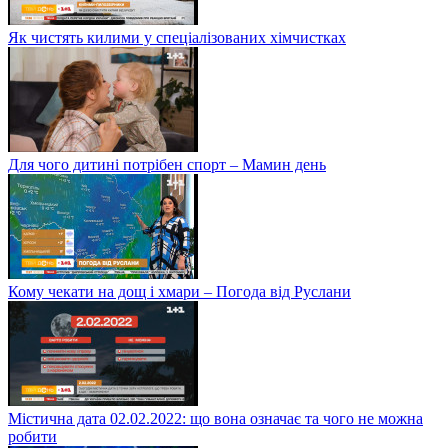
Як чистять килими у спеціалізованих хімчистках
Для чого дитині потрібен спорт – Мамин день
Кому чекати на дощ і хмари – Погода від Руслани
Містична дата 02.02.2022: що вона означає та чого не можна
робити