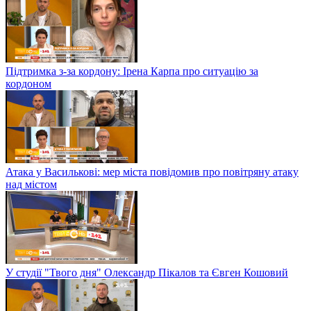
Підтримка з-за кордону: Ірена Карпа про ситуацію за
кордоном
Атака у Василькові: мер міста повідомив про повітряну атаку
над містом
У студії "Твого дня" Олександр Пікалов та Євген Кошовий