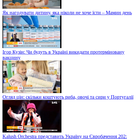
Як нагодувати дитину, яка ніколи не хоче їсти – Мамин день
Ігор Кузін: Чи будуть в Україні викидати протерміновану
вакцину
Огляд цін: скільки коштують риба, овочі та сири у Португалії
Kalush Orchestra представить Україну на Євробачення 202: