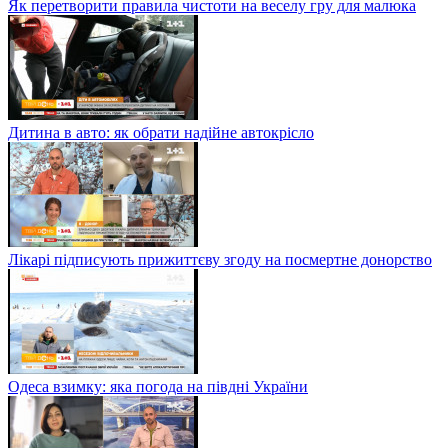
Як перетворити правила чистоти на веселу гру для малюка
Дитина в авто: як обрати надійне автокрісло
Лікарі підписують прижиттєву згоду на посмертне донорство
Одеса взимку: яка погода на півдні України