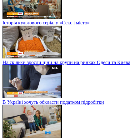
Історія культового серіалу «Секс і місто»
На скільки зросли ціни на крупи на ринках Одеси та Києва
В Україні хочуть обкласти податком підробітки