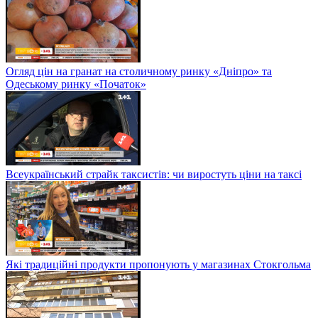
Огляд цін на гранат на столичному ринку «Дніпро» та
Одеському ринку «Початок»
Всеукраїнський страйк таксистів: чи виростуть ціни на таксі
Які традиційні продукти пропонують у магазинах Стокгольма