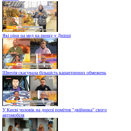
Які ціни на мед на ринку у Дніпрі
Швеція скасувала більшість карантинних обмежень
У Києві чоловік на дорозі помітив "двійника" свого
автомобіля