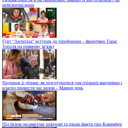
небезпечні вони
Гурт “Антитіла” вступив до тероборони – фронтмен Тарас
Тополя на прямому зв'язку
Подорож із дітьми: як підготуватися для спільної мандрівки і
класно провести час разом – Мамин день
Під білим оксамитом: невідомі та цікаві факти про Камамбер