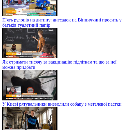
П'ять рулонів на дитину: дитсадок на Вінниччині просить у
батьків туалетний папір
Як отримати тисячу за вакцинацію підліткам та що за неї
можна придбати
У Києві рятувальники визволили собаку з металевої пастки