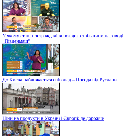
У якому стані постраждалі внаслідок стрілянини на заводі
"Південмаш"
До Києва наближається снігопад – Погода від Руслани
Ціни на продукти в Україні і Європі: де дорожче