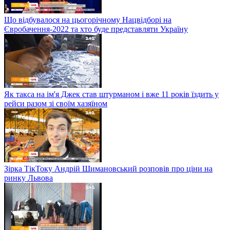
Що відбувалося на цьогорічному Нацвідборі на
Євробачення-2022 та хто буде представляти Україну
Як такса на ім'я Джек став штурманом і вже 11 років їздить у
рейси разом зі своїм хазяїном
Зірка ТікТоку Андрій Шимановський розповів про ціни на
ринку Львова