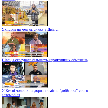
Які ціни на мед на ринку у Дніпрі
Швеція скасувала більшість карантинних обмежень
У Києві чоловік на дорозі помітив "двійника" свого
автомобіля