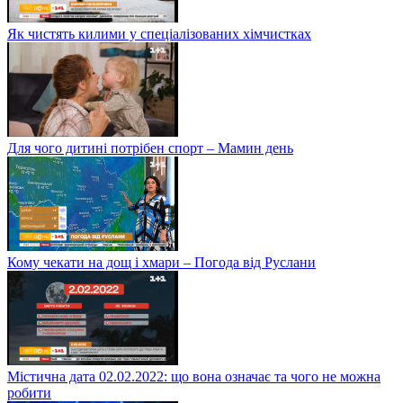
Як чистять килими у спеціалізованих хімчистках
Для чого дитині потрібен спорт – Мамин день
Кому чекати на дощ і хмари – Погода від Руслани
Містична дата 02.02.2022: що вона означає та чого не можна
робити