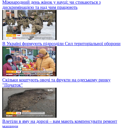
Міжнародний день жінок у науці: чи стикаються з
дискримінацією та над чим працюють
В Україні формують підрозділи Сил територіальної оборони
Скільки коштують овочі та фрукти на одеському ринку
"Початок"
Влетіли в яму на дорозі – вам мають компенсувати ремонт
машини