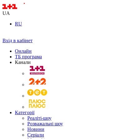
UA
RU
Вхід в кабінет
Онлайн
ТБ програма
Канали
Категорії
Реаліті-шоу
Розважальні шоу
Новини
Серіали