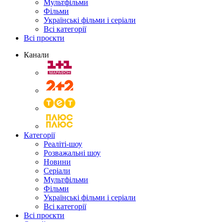
Мультфільми
Фільми
Українські фільми і серіали
Всі категорії
Всі проєкти
Канали
Категорії
Реаліті-шоу
Розважальні шоу
Новини
Серіали
Мультфільми
Фільми
Українські фільми і серіали
Всі категорії
Всі проєкти