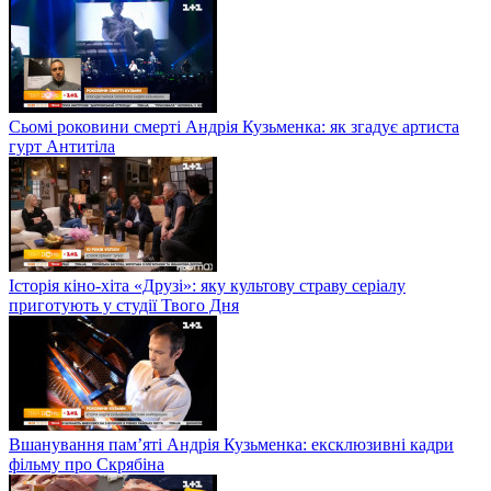
Сьомі роковини смерті Андрія Кузьменка: як згадує артиста
гурт Антитіла
Історія кіно-хіта «Друзі»: яку культову страву серіалу
приготують у студії Твого Дня
Вшанування пам’яті Андрія Кузьменка: ексклюзивні кадри
фільму про Скрябіна