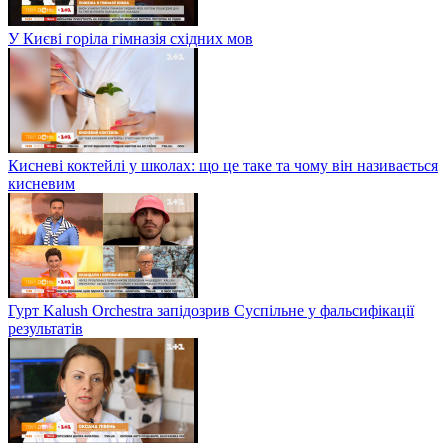
У Києві горіла гімназія східних мов
Кисневі коктейлі у школах: що це таке та чому він називається
кисневим
Гурт Kalush Orchestra запідозрив Суспільне у фальсифікації
результатів