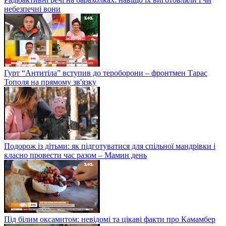
небезпечні вони
Гурт “Антитіла” вступив до тероборони – фронтмен Тарас
Тополя на прямому зв'язку
Подорож із дітьми: як підготуватися для спільної мандрівки і
класно провести час разом – Мамин день
Під білим оксамитом: невідомі та цікаві факти про Камамбер