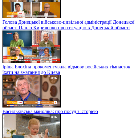
Голова Донецької військово-цивільної адміністрації Донецької
області Павло Кириленко про ситуацію в Донецькій області
Іріша Блохіна прокоментувала відмову російських гімнасток
їхати на змагання до Києва
Васильківська майоліка: про посуд з історією