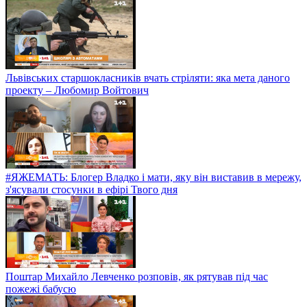
Львівських старшокласників вчать стріляти: яка мета даного
проекту – Любомир Войтович
#ЯЖЕМАТЬ: Блогер Владко і мати, яку він виставив в мережу,
з'ясували стосунки в ефірі Твого дня
Поштар Михайло Левченко розповів, як рятував під час
пожежі бабусю