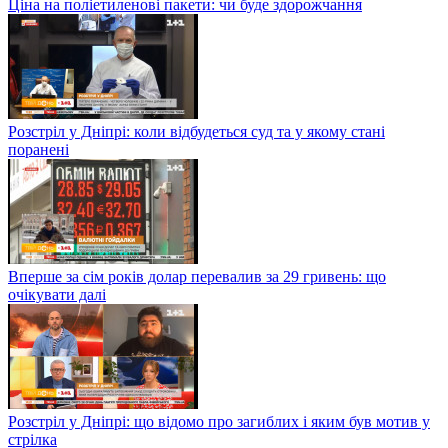
Ціна на поліетиленові пакети: чи буде здорожчання
Розстріл у Дніпрі: коли відбудеться суд та у якому стані
поранені
Вперше за сім років долар перевалив за 29 гривень: що
очікувати далі
Розстріл у Дніпрі: що відомо про загиблих і яким був мотив у
стрілка