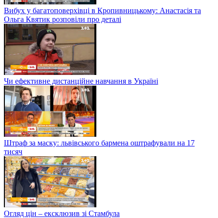
Вибух у багатоповерхівці в Кропивницькому: Анастасія та
Ольга Квятик розповіли про деталі
Чи ефективне дистанційне навчання в Україні
Штраф за маску: львівського бармена оштрафували на 17
тисяч
Огляд цін – ексклюзив зі Стамбула