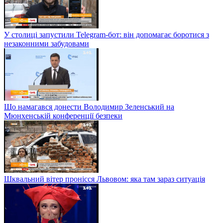
У столиці запустили Telegram-бот: він допомагає боротися з
незаконними забудовами
Що намагався донести Володимир Зеленський на
Мюнхенській конференції безпеки
Шквальний вітер пронісся Львовом: яка там зараз ситуація