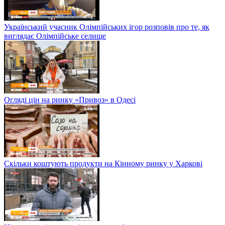
Український учасник Олімпійських ігор розповів про те, як
виглядає Олімпійське селище
Огляді цін на ринку «Привоз» в Одесі
Скільки коштують продукти на Кінному ринку у Харкові