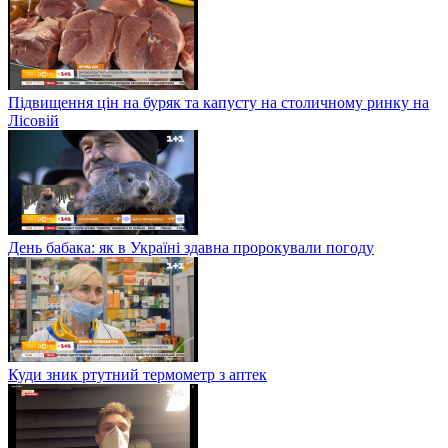
Підвищення цін на буряк та капусту на столичному ринку на
Лісовій
День бабака: як в Україні здавна пророкували погоду
Куди зник ртутний термометр з аптек