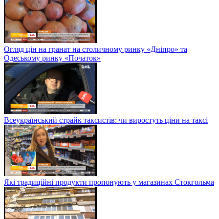
Огляд цін на гранат на столичному ринку «Дніпро» та
Одеському ринку «Початок»
Всеукраїнський страйк таксистів: чи виростуть ціни на таксі
Які традиційні продукти пропонують у магазинах Стокгольма