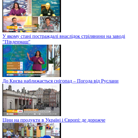
У якому стані постраждалі внаслідок стрілянини на заводі
"Південмаш"
До Києва наближається снігопад – Погода від Руслани
Ціни на продукти в Україні і Європі: де дорожче