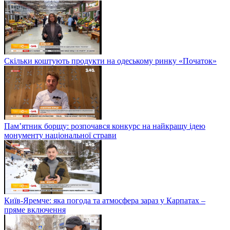
Скільки коштують продукти на одеському ринку «Початок»
Пам’ятник борщу: розпочався конкурс на найкращу ідею
монументу національної страви
Київ-Яремче: яка погода та атмосфера зараз у Карпатах –
пряме включення