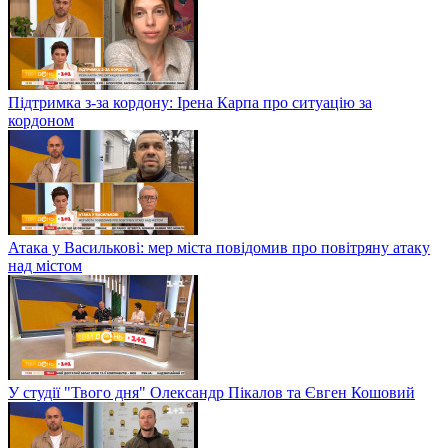
Підтримка з-за кордону: Ірена Карпа про ситуацію за
кордоном
Атака у Василькові: мер міста повідомив про повітряну атаку
над містом
У студії "Твого дня" Олександр Пікалов та Євген Кошовий