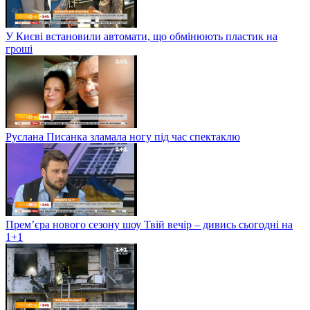
У Києві встановили автомати, що обмінюють пластик на
гроші
Руслана Писанка зламала ногу під час спектаклю
Прем’єра нового сезону шоу Твій вечір – дивись сьогодні на
1+1