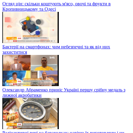
Огляд цін: скільки коштують м'ясо, овочі та фрукти в
Кропивницькому та Одесі
Бактерії на смартфонах: чим небезпечні та як від них
захиститися
Олександр Абраменко приніс Україні першу срібну медаль з
лижної акробатики
Радіоактивні речі на барахолках: навіщо їх виготовляли і чи