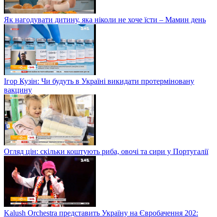
Як нагодувати дитину, яка ніколи не хоче їсти – Мамин день
Ігор Кузін: Чи будуть в Україні викидати протерміновану
вакцину
Огляд цін: скільки коштують риба, овочі та сири у Португалії
Kalush Orchestra представить Україну на Євробачення 202: