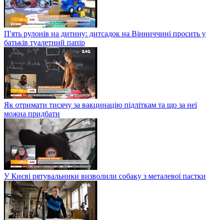
П'ять рулонів на дитину: дитсадок на Вінниччині просить у
батьків туалетний папір
Як отримати тисячу за вакцинацію підліткам та що за неї
можна придбати
У Києві рятувальники визволили собаку з металевої пастки