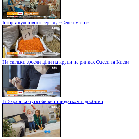
Історія культового серіалу «Секс і місто»
На скільки зросли ціни на крупи на ринках Одеси та Києва
В Україні хочуть обкласти податком підробітки