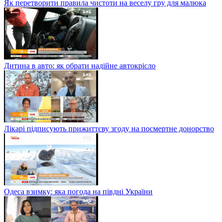
Як перетворити правила чистоти на веселу гру для малюка
Дитина в авто: як обрати надійне автокрісло
Лікарі підписують прижиттєву згоду на посмертне донорство
Одеса взимку: яка погода на півдні України