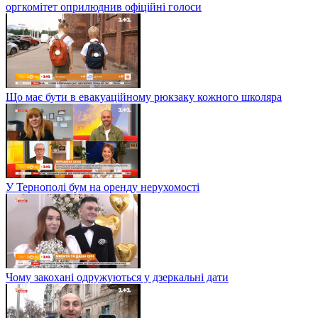
оргкомітет оприлюднив офіційні голоси
Що має бути в евакуаційному рюкзаку кожного школяра
У Тернополі бум на оренду нерухомості
Чому закохані одружуються у дзеркальні дати