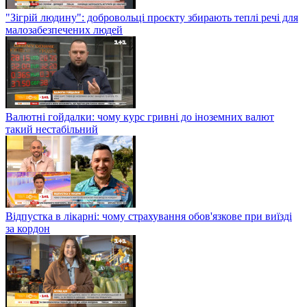
"Зігрій людину": добровольці проєкту збирають теплі речі для
малозабезпечених людей
Валютні гойдалки: чому курс гривні до іноземних валют
такий нестабільний
Відпустка в лікарні: чому страхування обов'язкове при виїзді
за кордон