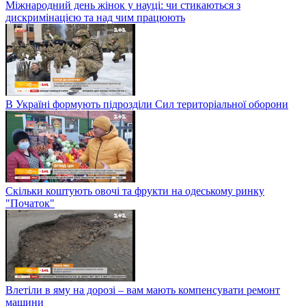
Міжнародний день жінок у науці: чи стикаються з
дискримінацією та над чим працюють
В Україні формують підрозділи Сил територіальної оборони
Скільки коштують овочі та фрукти на одеському ринку
"Початок"
Влетіли в яму на дорозі – вам мають компенсувати ремонт
машини