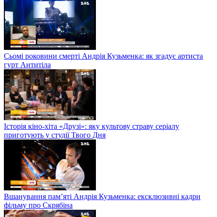
Сьомі роковини смерті Андрія Кузьменка: як згадує артиста
гурт Антитіла
Історія кіно-хіта «Друзі»: яку культову страву серіалу
приготують у студії Твого Дня
Вшанування пам’яті Андрія Кузьменка: ексклюзивні кадри
фільму про Скрябіна