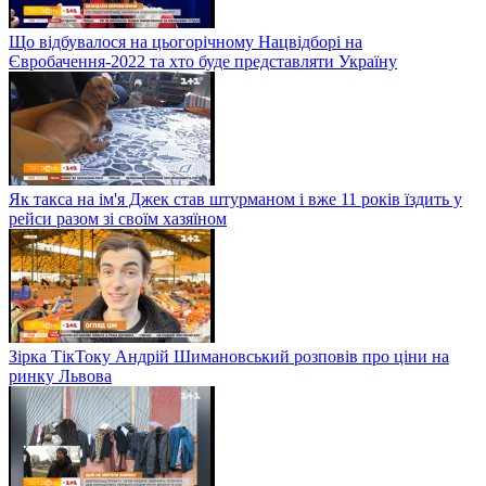
Що відбувалося на цьогорічному Нацвідборі на
Євробачення-2022 та хто буде представляти Україну
Як такса на ім'я Джек став штурманом і вже 11 років їздить у
рейси разом зі своїм хазяїном
Зірка ТікТоку Андрій Шимановський розповів про ціни на
ринку Львова