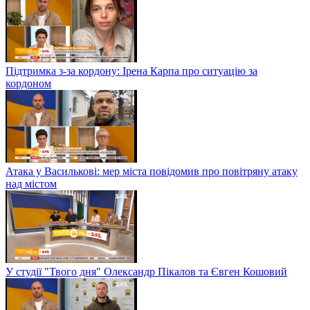
Підтримка з-за кордону: Ірена Карпа про ситуацію за
кордоном
Атака у Василькові: мер міста повідомив про повітряну атаку
над містом
У студії "Твого дня" Олександр Пікалов та Євген Кошовий