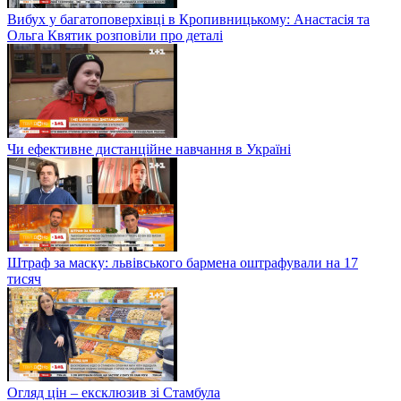
Вибух у багатоповерхівці в Кропивницькому: Анастасія та
Ольга Квятик розповіли про деталі
Чи ефективне дистанційне навчання в Україні
Штраф за маску: львівського бармена оштрафували на 17
тисяч
Огляд цін – ексклюзив зі Стамбула