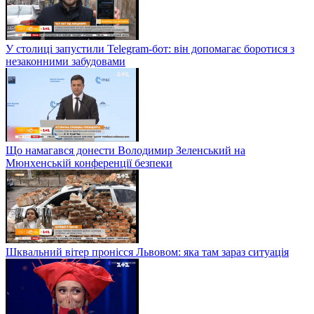
У столиці запустили Telegram-бот: він допомагає боротися з
незаконними забудовами
Що намагався донести Володимир Зеленський на
Мюнхенській конференції безпеки
Шквальний вітер пронісся Львовом: яка там зараз ситуація