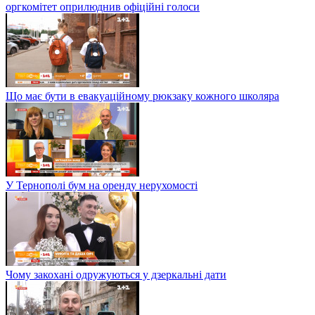
оргкомітет оприлюднив офіційні голоси
Що має бути в евакуаційному рюкзаку кожного школяра
У Тернополі бум на оренду нерухомості
Чому закохані одружуються у дзеркальні дати