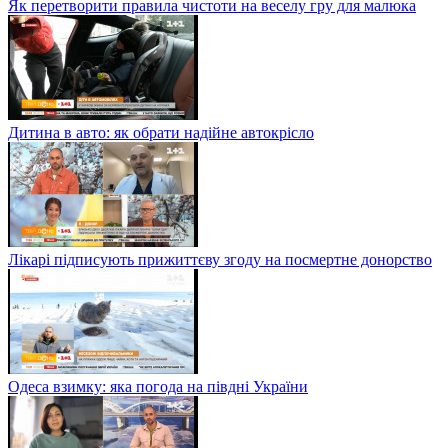
Як перетворити правила чистоти на веселу гру для малюка
Дитина в авто: як обрати надійне автокрісло
Лікарі підписують прижиттєву згоду на посмертне донорство
Одеса взимку: яка погода на півдні України