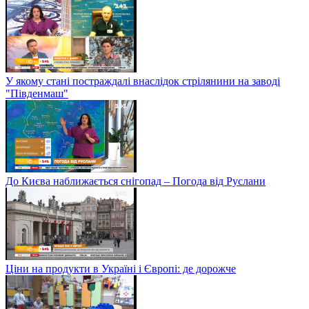
У якому стані постраждалі внаслідок стрілянини на заводі
"Південмаш"
До Києва наближається снігопад – Погода від Руслани
Ціни на продукти в Україні і Європі: де дорожче