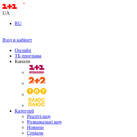
UA
RU
Вхід в кабінет
Онлайн
ТБ програма
Канали
Категорії
Реаліті-шоу
Розважальні шоу
Новини
Серіали