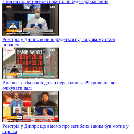
Ціна на поліетиленові пакети: чи буде здорожчання
Розстріл у Дніпрі: коли відбудеться суд та у якому стані
поранені
Вперше за сім років долар перевалив за 29 гривень: що
очікувати далі
Розстріл у Дніпрі: що відомо про загиблих і яким був мотив у
стрілка