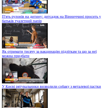
П'ять рулонів на дитину: дитсадок на Вінниччині просить у
батьків туалетний папір
Як отримати тисячу за вакцинацію підліткам та що за неї
можна придбати
У Києві рятувальники визволили собаку з металевої пастки