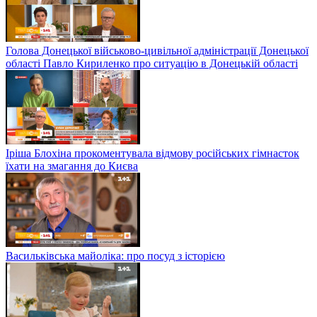
Голова Донецької військово-цивільної адміністрації Донецької
області Павло Кириленко про ситуацію в Донецькій області
Іріша Блохіна прокоментувала відмову російських гімнасток
їхати на змагання до Києва
Васильківська майоліка: про посуд з історією