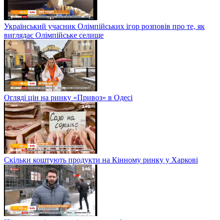
Український учасник Олімпійських ігор розповів про те, як
виглядає Олімпійське селище
Огляді цін на ринку «Привоз» в Одесі
Скільки коштують продукти на Кінному ринку у Харкові