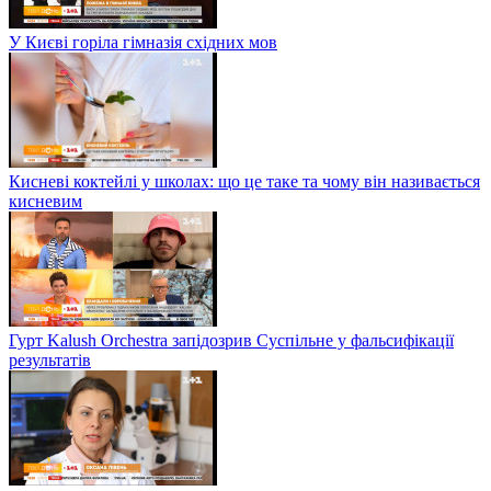
У Києві горіла гімназія східних мов
Кисневі коктейлі у школах: що це таке та чому він називається
кисневим
Гурт Kalush Orchestra запідозрив Суспільне у фальсифікації
результатів