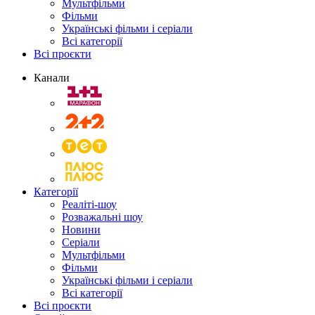
Мультфільми
Фільми
Українські фільми і серіали
Всі категорії
Всі проєкти
Канали
Категорії
Реаліті-шоу
Розважальні шоу
Новини
Серіали
Мультфільми
Фільми
Українські фільми і серіали
Всі категорії
Всі проєкти