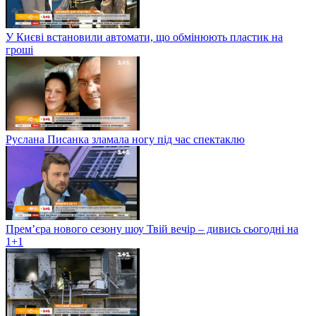
У Києві встановили автомати, що обмінюють пластик на
гроші
Руслана Писанка зламала ногу під час спектаклю
Прем’єра нового сезону шоу Твій вечір – дивись сьогодні на
1+1