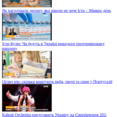
Як нагодувати дитину, яка ніколи не хоче їсти – Мамин день
Ігор Кузін: Чи будуть в Україні викидати протерміновану
вакцину
Огляд цін: скільки коштують риба, овочі та сири у Португалії
Kalush Orchestra представить Україну на Євробачення 202: