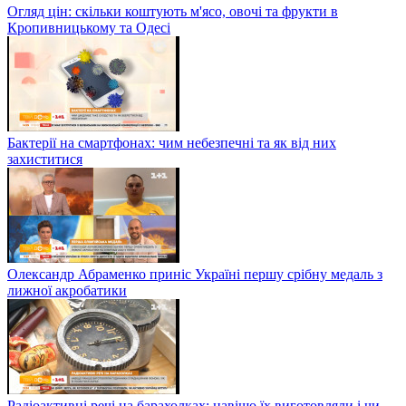
Огляд цін: скільки коштують м'ясо, овочі та фрукти в
Кропивницькому та Одесі
Бактерії на смартфонах: чим небезпечні та як від них
захиститися
Олександр Абраменко приніс Україні першу срібну медаль з
лижної акробатики
Радіоактивні речі на барахолках: навіщо їх виготовляли і чи