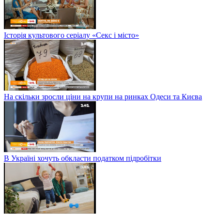
Історія культового серіалу «Секс і місто»
На скільки зросли ціни на крупи на ринках Одеси та Києва
В Україні хочуть обкласти податком підробітки