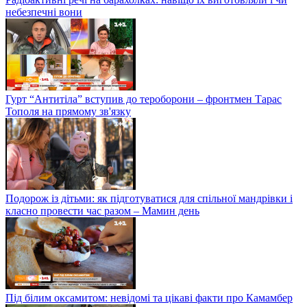
небезпечні вони
Гурт “Антитіла” вступив до тероборони – фронтмен Тарас
Тополя на прямому зв'язку
Подорож із дітьми: як підготуватися для спільної мандрівки і
класно провести час разом – Мамин день
Під білим оксамитом: невідомі та цікаві факти про Камамбер