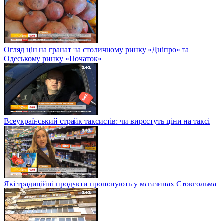
Огляд цін на гранат на столичному ринку «Дніпро» та
Одеському ринку «Початок»
Всеукраїнський страйк таксистів: чи виростуть ціни на таксі
Які традиційні продукти пропонують у магазинах Стокгольма