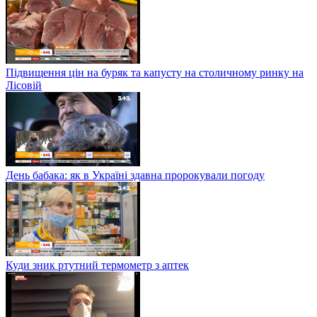
Підвищення цін на буряк та капусту на столичному ринку на
Лісовій
День бабака: як в Україні здавна пророкували погоду
Куди зник ртутний термометр з аптек