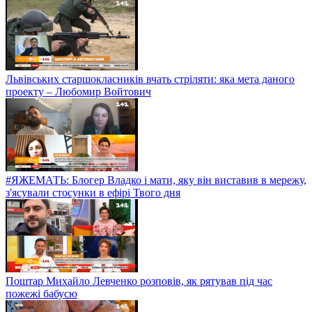
Львівських старшокласників вчать стріляти: яка мета даного
проекту – Любомир Войтович
#ЯЖЕМАТЬ: Блогер Владко і мати, яку він виставив в мережу,
з'ясували стосунки в ефірі Твого дня
Поштар Михайло Левченко розповів, як рятував під час
пожежі бабусю