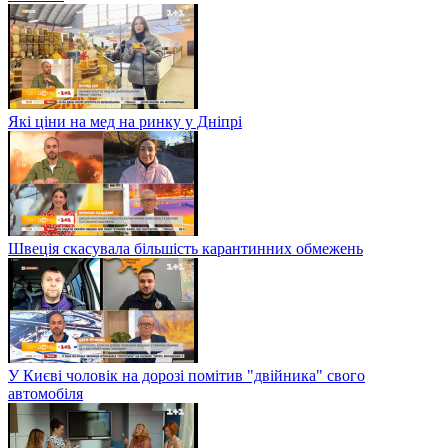
Які ціни на мед на ринку у Дніпрі
Швеція скасувала більшість карантинних обмежень
У Києві чоловік на дорозі помітив "двійника" свого
автомобіля