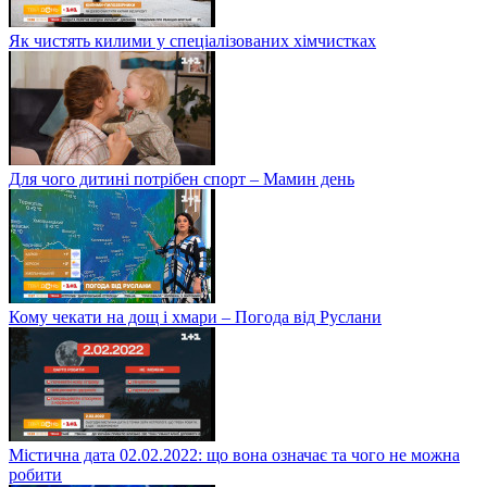
Як чистять килими у спеціалізованих хімчистках
Для чого дитині потрібен спорт – Мамин день
Кому чекати на дощ і хмари – Погода від Руслани
Містична дата 02.02.2022: що вона означає та чого не можна
робити