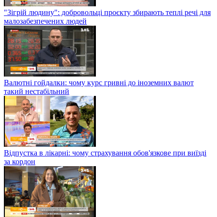
"Зігрій людину": добровольці проєкту збирають теплі речі для
малозабезпечених людей
Валютні гойдалки: чому курс гривні до іноземних валют
такий нестабільний
Відпустка в лікарні: чому страхування обов'язкове при виїзді
за кордон