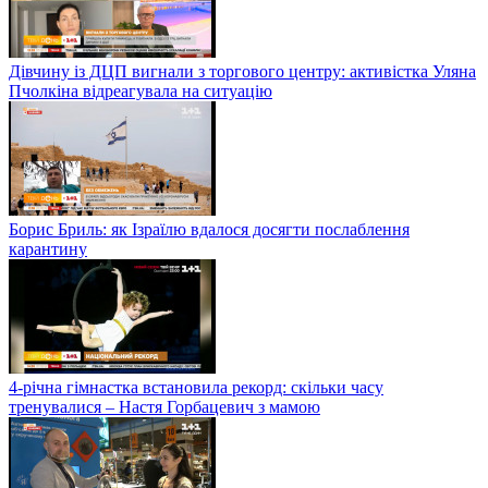
Дівчину із ДЦП вигнали з торгового центру: активістка Уляна
Пчолкіна відреагувала на ситуацію
Борис Бриль: як Ізраїлю вдалося досягти послаблення
карантину
4-річна гімнастка встановила рекорд: скільки часу
тренувалися – Настя Горбацевич з мамою