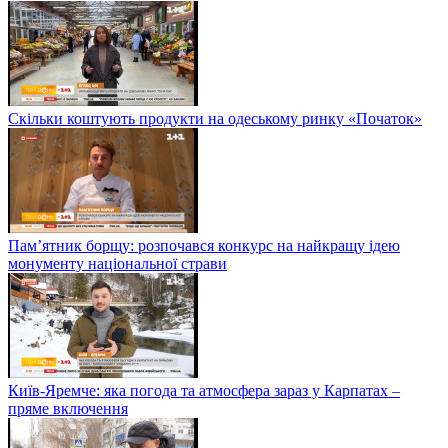
Скільки коштують продукти на одеському ринку «Початок»
Пам’ятник борщу: розпочався конкурс на найкращу ідею
монументу національної страви
Київ-Яремче: яка погода та атмосфера зараз у Карпатах –
пряме включення