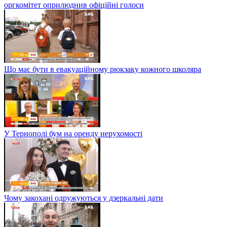
оргкомітет оприлюднив офіційні голоси
Що має бути в евакуаційному рюкзаку кожного школяра
У Тернополі бум на оренду нерухомості
Чому закохані одружуються у дзеркальні дати