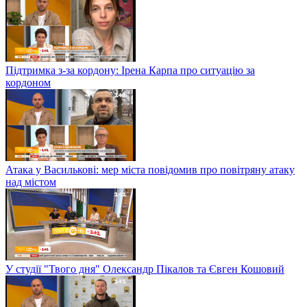
Підтримка з-за кордону: Ірена Карпа про ситуацію за
кордоном
Атака у Василькові: мер міста повідомив про повітряну атаку
над містом
У студії "Твого дня" Олександр Пікалов та Євген Кошовий