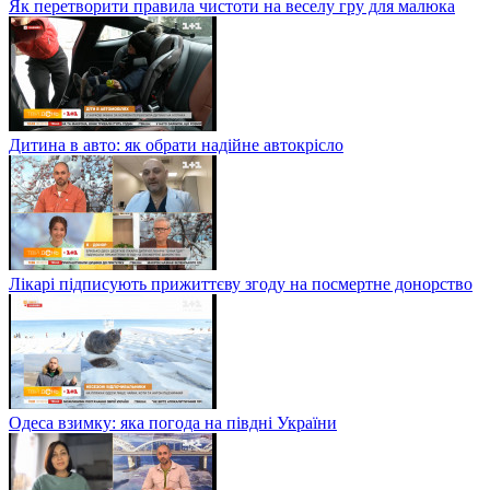
Як перетворити правила чистоти на веселу гру для малюка
Дитина в авто: як обрати надійне автокрісло
Лікарі підписують прижиттєву згоду на посмертне донорство
Одеса взимку: яка погода на півдні України