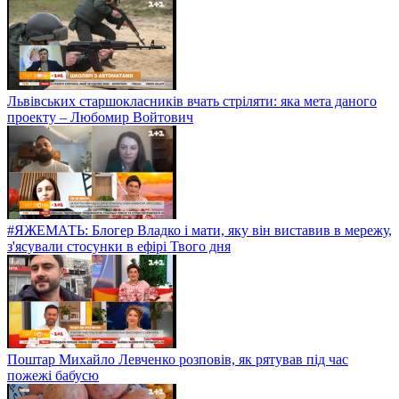
Львівських старшокласників вчать стріляти: яка мета даного
проекту – Любомир Войтович
#ЯЖЕМАТЬ: Блогер Владко і мати, яку він виставив в мережу,
з'ясували стосунки в ефірі Твого дня
Поштар Михайло Левченко розповів, як рятував під час
пожежі бабусю