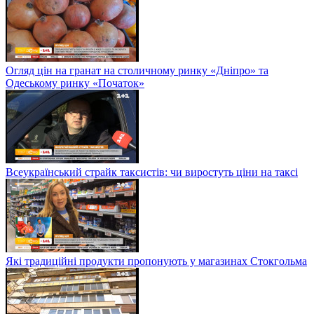
Огляд цін на гранат на столичному ринку «Дніпро» та
Одеському ринку «Початок»
Всеукраїнський страйк таксистів: чи виростуть ціни на таксі
Які традиційні продукти пропонують у магазинах Стокгольма