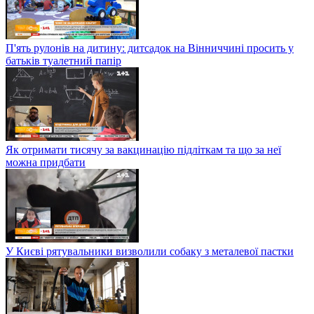
П'ять рулонів на дитину: дитсадок на Вінниччині просить у
батьків туалетний папір
Як отримати тисячу за вакцинацію підліткам та що за неї
можна придбати
У Києві рятувальники визволили собаку з металевої пастки