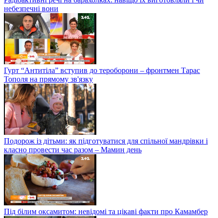
небезпечні вони
Гурт “Антитіла” вступив до тероборони – фронтмен Тарас
Тополя на прямому зв'язку
Подорож із дітьми: як підготуватися для спільної мандрівки і
класно провести час разом – Мамин день
Під білим оксамитом: невідомі та цікаві факти про Камамбер