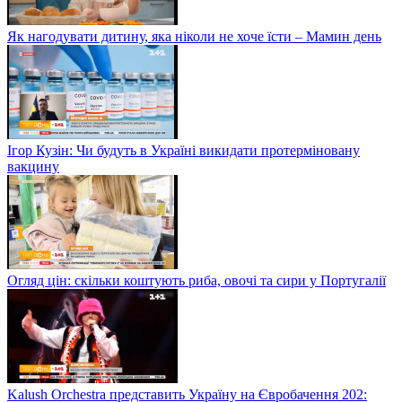
Як нагодувати дитину, яка ніколи не хоче їсти – Мамин день
Ігор Кузін: Чи будуть в Україні викидати протерміновану
вакцину
Огляд цін: скільки коштують риба, овочі та сири у Португалії
Kalush Orchestra представить Україну на Євробачення 202: