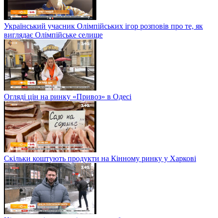
Український учасник Олімпійських ігор розповів про те, як
виглядає Олімпійське селище
Огляді цін на ринку «Привоз» в Одесі
Скільки коштують продукти на Кінному ринку у Харкові