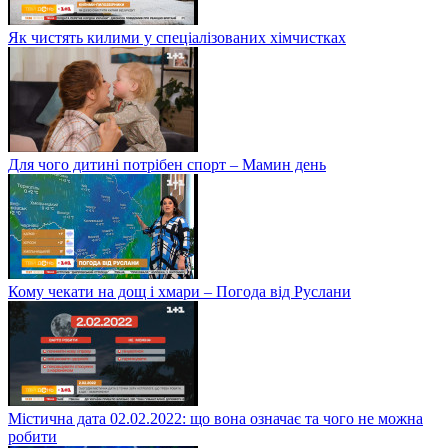
Як чистять килими у спеціалізованих хімчистках
Для чого дитині потрібен спорт – Мамин день
Кому чекати на дощ і хмари – Погода від Руслани
Містична дата 02.02.2022: що вона означає та чого не можна
робити