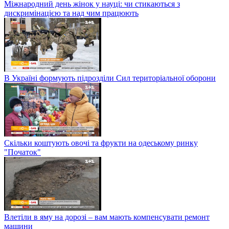
Міжнародний день жінок у науці: чи стикаються з
дискримінацією та над чим працюють
В Україні формують підрозділи Сил територіальної оборони
Скільки коштують овочі та фрукти на одеському ринку
"Початок"
Влетіли в яму на дорозі – вам мають компенсувати ремонт
машини