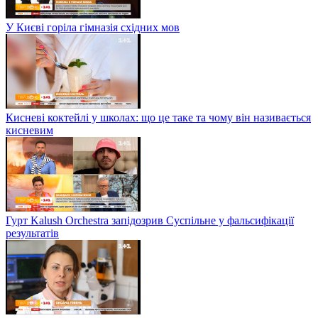
У Києві горіла гімназія східних мов
Кисневі коктейлі у школах: що це таке та чому він називається
кисневим
Гурт Kalush Orchestra запідозрив Суспільне у фальсифікації
результатів