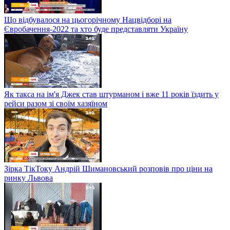
Що відбувалося на цьогорічному Нацвідборі на
Євробачення-2022 та хто буде представляти Україну
Як такса на ім'я Джек став штурманом і вже 11 років їздить у
рейси разом зі своїм хазяїном
Зірка ТікТоку Андрій Шимановський розповів про ціни на
ринку Львова