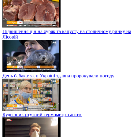
Підвищення цін на буряк та капусту на столичному ринку на
Лісовій
День бабака: як в Україні здавна пророкували погоду
Куди зник ртутний термометр з аптек