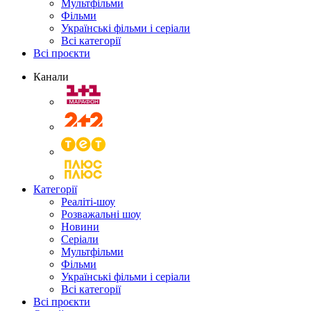
Мультфільми
Фільми
Українські фільми і серіали
Всі категорії
Всі проєкти
Канали
Категорії
Реаліті-шоу
Розважальні шоу
Новини
Серіали
Мультфільми
Фільми
Українські фільми і серіали
Всі категорії
Всі проєкти