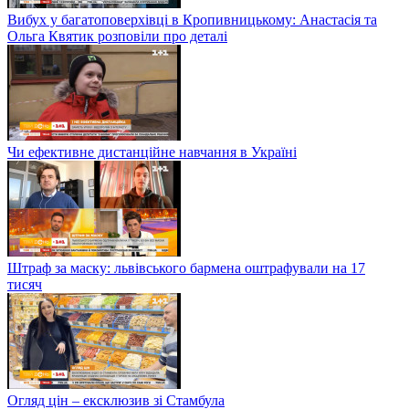
Вибух у багатоповерхівці в Кропивницькому: Анастасія та
Ольга Квятик розповіли про деталі
Чи ефективне дистанційне навчання в Україні
Штраф за маску: львівського бармена оштрафували на 17
тисяч
Огляд цін – ексклюзив зі Стамбула