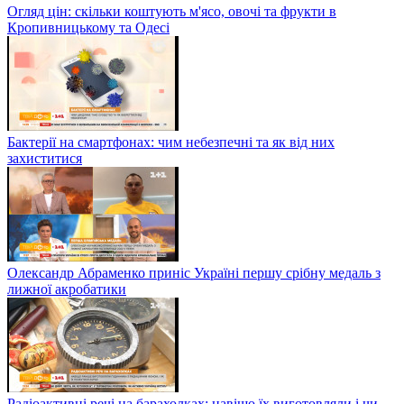
Огляд цін: скільки коштують м'ясо, овочі та фрукти в
Кропивницькому та Одесі
Бактерії на смартфонах: чим небезпечні та як від них
захиститися
Олександр Абраменко приніс Україні першу срібну медаль з
лижної акробатики
Радіоактивні речі на барахолках: навіщо їх виготовляли і чи