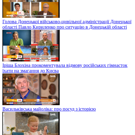
Голова Донецької військово-цивільної адміністрації Донецької
області Павло Кириленко про ситуацію в Донецькій області
Іріша Блохіна прокоментувала відмову російських гімнасток
їхати на змагання до Києва
Васильківська майоліка: про посуд з історією