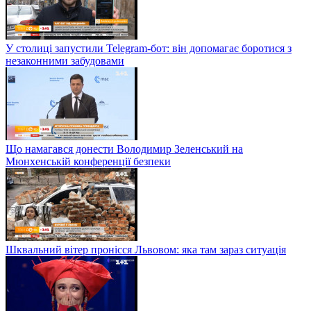
У столиці запустили Telegram-бот: він допомагає боротися з
незаконними забудовами
Що намагався донести Володимир Зеленський на
Мюнхенській конференції безпеки
Шквальний вітер пронісся Львовом: яка там зараз ситуація