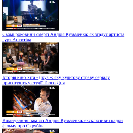
Сьомі роковини смерті Андрія Кузьменка: як згадує артиста
гурт Антитіла
Історія кіно-хіта «Друзі»: яку культову страву серіалу
приготують у студії Твого Дня
Вшанування пам’яті Андрія Кузьменка: ексклюзивні кадри
фільму про Скрябіна