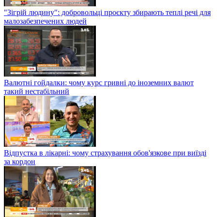
"Зігрій людину": добровольці проєкту збирають теплі речі для
малозабезпечених людей
Валютні гойдалки: чому курс гривні до іноземних валют
такий нестабільний
Відпустка в лікарні: чому страхування обов'язкове при виїзді
за кордон