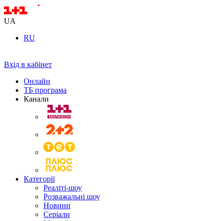
UA
RU
Вхід в кабінет
Онлайн
ТБ програма
Канали
Категорії
Реаліті-шоу
Розважальні шоу
Новини
Серіали