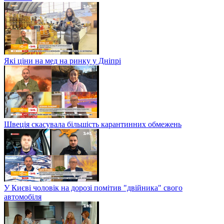
Які ціни на мед на ринку у Дніпрі
Швеція скасувала більшість карантинних обмежень
У Києві чоловік на дорозі помітив "двійника" свого
автомобіля