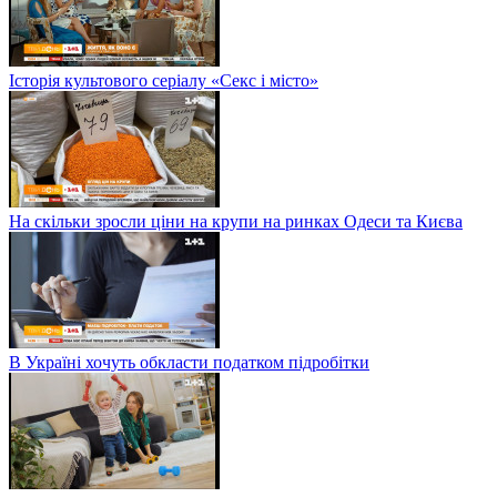
Історія культового серіалу «Секс і місто»
На скільки зросли ціни на крупи на ринках Одеси та Києва
В Україні хочуть обкласти податком підробітки