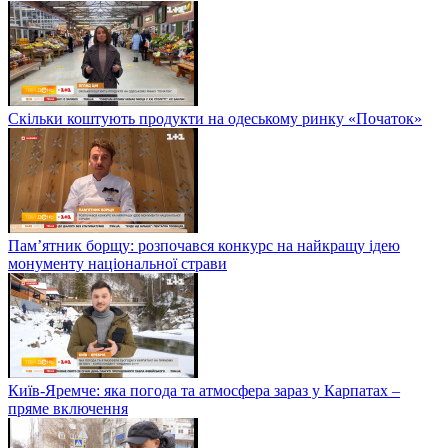
Скільки коштують продукти на одеському ринку «Початок»
Пам’ятник борщу: розпочався конкурс на найкращу ідею
монументу національної страви
Київ-Яремче: яка погода та атмосфера зараз у Карпатах –
пряме включення