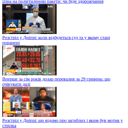
Ціна на поліетиленові пакети: чи буде здорожчання
Розстріл у Дніпрі: коли відбудеться суд та у якому стані
поранені
Вперше за сім років долар перевалив за 29 гривень: що
очікувати далі
Розстріл у Дніпрі: що відомо про загиблих і яким був мотив у
стрілка