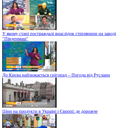
У якому стані постраждалі внаслідок стрілянини на заводі
"Південмаш"
До Києва наближається снігопад – Погода від Руслани
Ціни на продукти в Україні і Європі: де дорожче