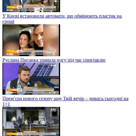
У Києві встановили автомати, що обмінюють пластик на
гроші
Руслана Писанка зламала ногу під час спектаклю
Прем’єра нового сезону шоу Твій вечір – дивись сьогодні на
1+1