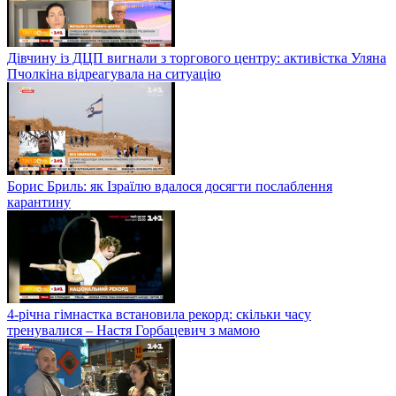
Дівчину із ДЦП вигнали з торгового центру: активістка Уляна
Пчолкіна відреагувала на ситуацію
Борис Бриль: як Ізраїлю вдалося досягти послаблення
карантину
4-річна гімнастка встановила рекорд: скільки часу
тренувалися – Настя Горбацевич з мамою