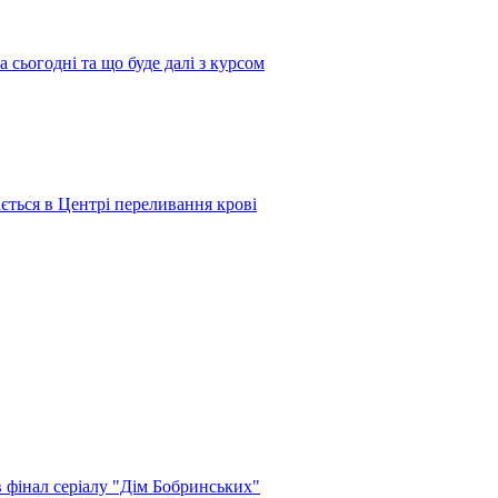
 сьогодні та що буде далі з курсом
ається в Центрі переливання крові
в фінал серіалу "Дім Бобринських"