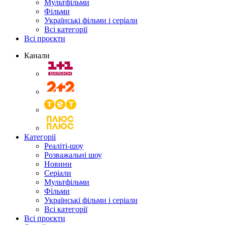
Мультфільми
Фільми
Українські фільми і серіали
Всі категорії
Всі проєкти
Канали
Категорії
Реаліті-шоу
Розважальні шоу
Новини
Серіали
Мультфільми
Фільми
Українські фільми і серіали
Всі категорії
Всі проєкти