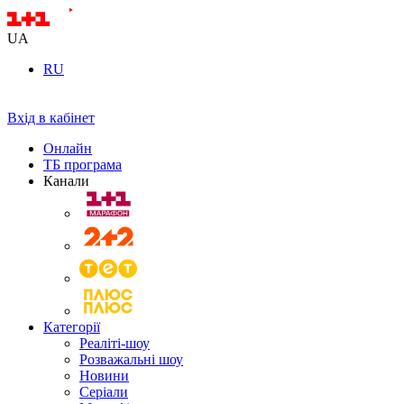
UA
RU
Вхід в кабінет
Онлайн
ТБ програма
Канали
Категорії
Реаліті-шоу
Розважальні шоу
Новини
Серіали