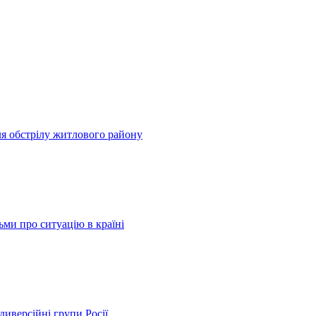
сля обстрілу житлового району
ьми про ситуацію в країні
диверсійні групи Росії