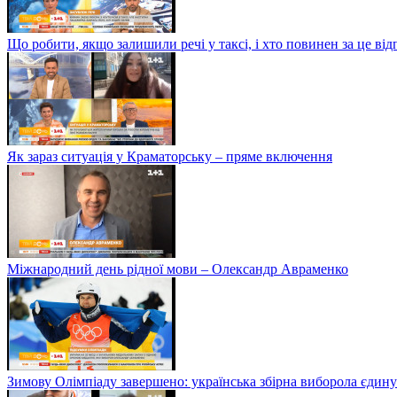
Що робити, якщо залишили речі у таксі, і хто повинен за це від
Як зараз ситуація у Краматорську – пряме включення
Міжнародний день рідної мови – Олександр Авраменко
Зимову Олімпіаду завершено: українська збірна виборола єдину 