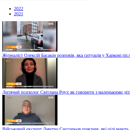
2022
2021
Журналіст Олексій Басакін розповів, яка ситуація у Харкові пі
Дитячий психолог Світлана Роуз: як говорити з маленькими діт
Військовий експерт Дмитро Снєгирьов пояснив, які цілі мають 