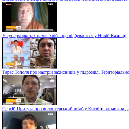
У супермаркетах немає хліба: що відбувається у Новій Каховці
Тарас Тополя про настрій захисників у підрозділі Територіальн
Сергій Притула про волонтерський штаб у Києві та як можна 