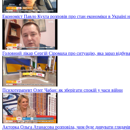
Економіст Павло Кухта розповів про стан економіки в Україні на
Головний лікар Сергій Сіромаха про ситуацію, яка зараз відбув
Психотерапевт Олег Чабан: як зберігати спокій у часи війни
Акторка Ольга Атанасова розповіла, чим буде дивувати глядачі