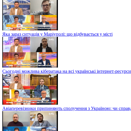
Яка зараз ситуація у Маріуполі: що відбувається у місті
Сьогодні можлива кібератака на всі українські інтернет-ресурси
Авіаперевізники припиняють сполучення з Україною: чи справді 