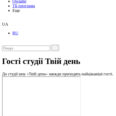
Онлайн
ТБ програма
Еще
UA
RU
Гості студії Твій день
До студії шоу «Твій день» завжди приходять найцікавіші гості.