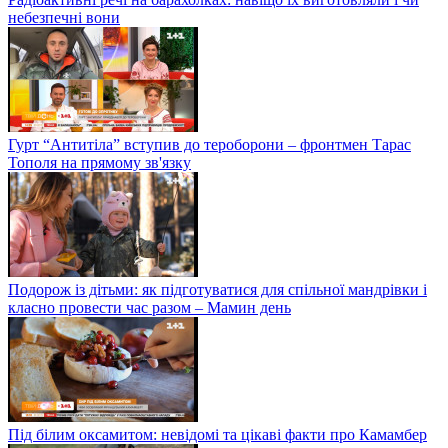
небезпечні вони
Гурт “Антитіла” вступив до тероборони – фронтмен Тарас
Тополя на прямому зв'язку
Подорож із дітьми: як підготуватися для спільної мандрівки і
класно провести час разом – Мамин день
Під білим оксамитом: невідомі та цікаві факти про Камамбер