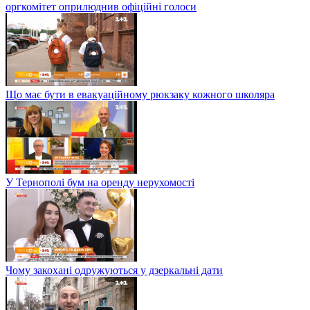
оргкомітет оприлюднив офіційні голоси
Що має бути в евакуаційному рюкзаку кожного школяра
У Тернополі бум на оренду нерухомості
Чому закохані одружуються у дзеркальні дати