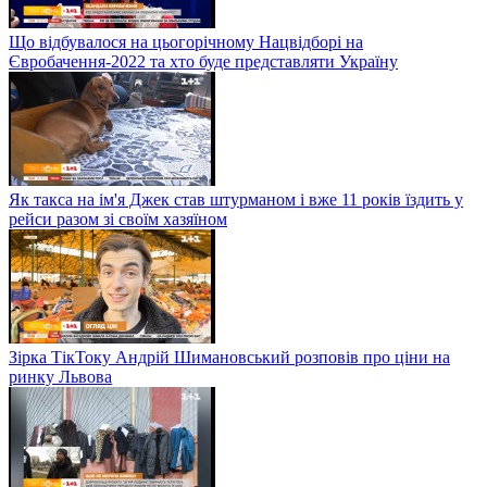
Що відбувалося на цьогорічному Нацвідборі на
Євробачення-2022 та хто буде представляти Україну
Як такса на ім'я Джек став штурманом і вже 11 років їздить у
рейси разом зі своїм хазяїном
Зірка ТікТоку Андрій Шимановський розповів про ціни на
ринку Львова