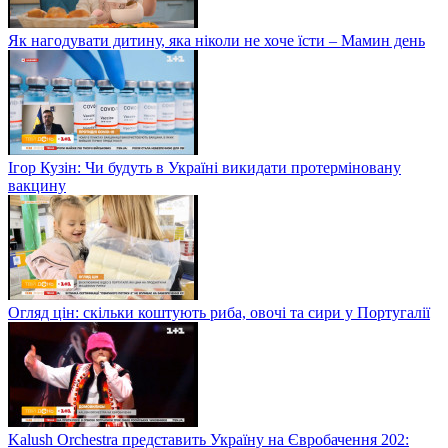
Як нагодувати дитину, яка ніколи не хоче їсти – Мамин день
Ігор Кузін: Чи будуть в Україні викидати протерміновану
вакцину
Огляд цін: скільки коштують риба, овочі та сири у Португалії
Kalush Orchestra представить Україну на Євробачення 202: