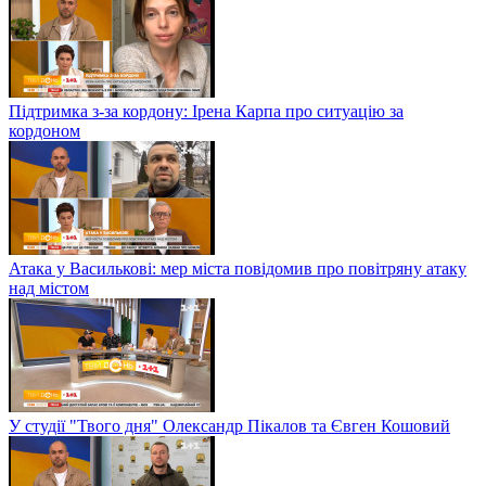
Підтримка з-за кордону: Ірена Карпа про ситуацію за
кордоном
Атака у Василькові: мер міста повідомив про повітряну атаку
над містом
У студії "Твого дня" Олександр Пікалов та Євген Кошовий