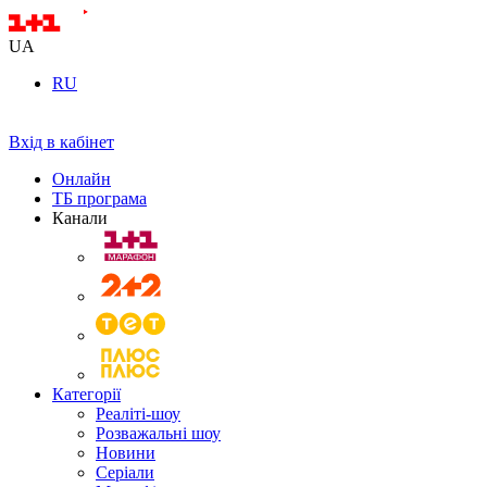
UA
RU
Вхід в кабінет
Онлайн
ТБ програма
Канали
Категорії
Реаліті-шоу
Розважальні шоу
Новини
Серіали