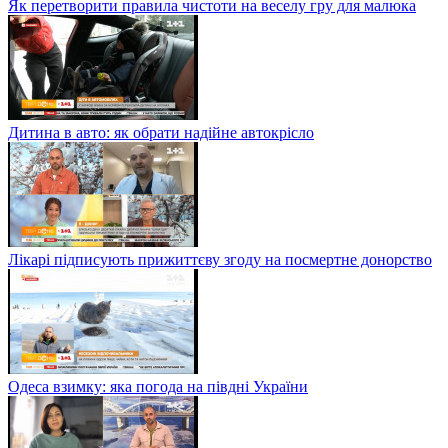
Як перетворити правила чистоти на веселу гру для малюка
Дитина в авто: як обрати надійне автокрісло
Лікарі підписують прижиттєву згоду на посмертне донорство
Одеса взимку: яка погода на півдні України