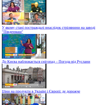
У якому стані постраждалі внаслідок стрілянини на заводі
"Південмаш"
До Києва наближається снігопад – Погода від Руслани
Ціни на продукти в Україні і Європі: де дорожче