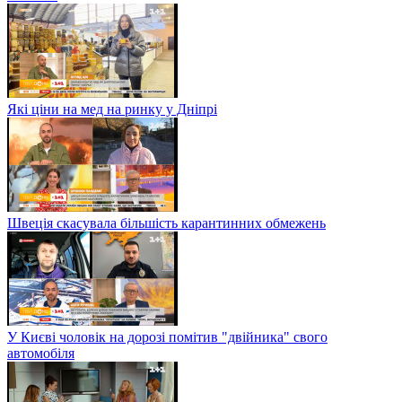
Які ціни на мед на ринку у Дніпрі
Швеція скасувала більшість карантинних обмежень
У Києві чоловік на дорозі помітив "двійника" свого
автомобіля