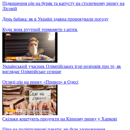
Підвищення цін на буряк та капусту на столичному ринку на
Лісовій
День бабака: як в Україні здавна пророкували погоду
Куди зник ртутний термометр з аптек