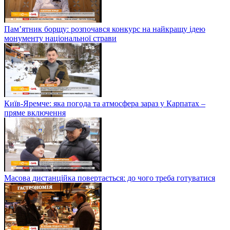
Ціна на поліетиленові пакети: чи буде здорожчання
Розстріл у Дніпрі: коли відбудеться суд та у якому стані
поранені
Вперше за сім років долар перевалив за 29 гривень: що
очікувати далі
Розстріл у Дніпрі: що відомо про загиблих і яким був мотив у
стрілка