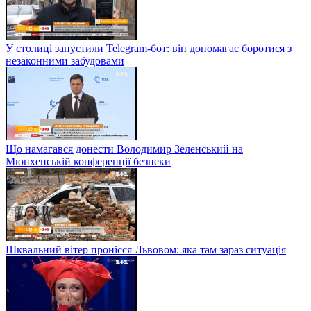
У столиці запустили Telegram-бот: він допомагає боротися з
незаконними забудовами
Що намагався донести Володимир Зеленський на
Мюнхенській конференції безпеки
Шквальний вітер пронісся Львовом: яка там зараз ситуація