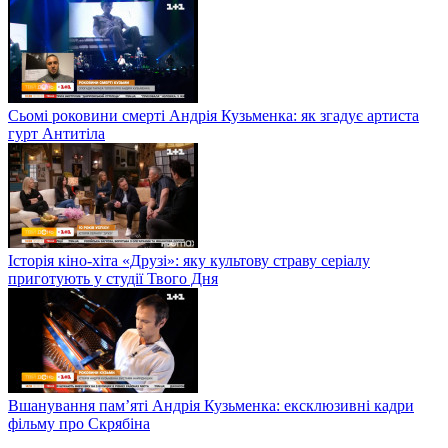
Сьомі роковини смерті Андрія Кузьменка: як згадує артиста
гурт Антитіла
Історія кіно-хіта «Друзі»: яку культову страву серіалу
приготують у студії Твого Дня
Вшанування пам’яті Андрія Кузьменка: ексклюзивні кадри
фільму про Скрябіна