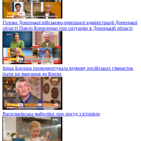
Голова Донецької військово-цивільної адміністрації Донецької
області Павло Кириленко про ситуацію в Донецькій області
Іріша Блохіна прокоментувала відмову російських гімнасток
їхати на змагання до Києва
Васильківська майоліка: про посуд з історією