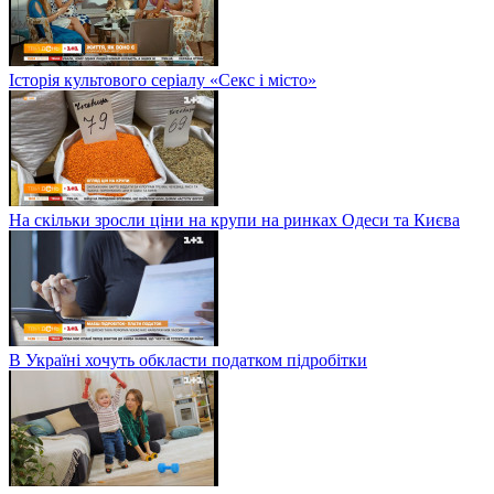
Історія культового серіалу «Секс і місто»
На скільки зросли ціни на крупи на ринках Одеси та Києва
В Україні хочуть обкласти податком підробітки