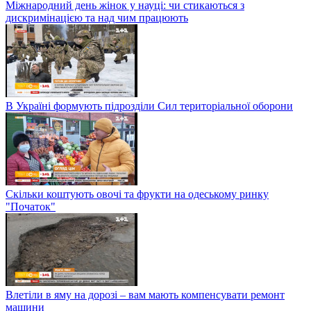
Міжнародний день жінок у науці: чи стикаються з
дискримінацією та над чим працюють
В Україні формують підрозділи Сил територіальної оборони
Скільки коштують овочі та фрукти на одеському ринку
"Початок"
Влетіли в яму на дорозі – вам мають компенсувати ремонт
машини