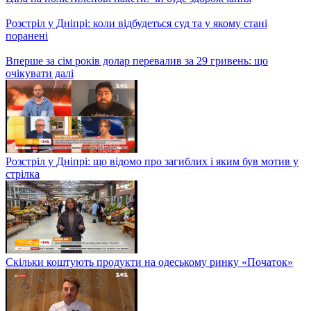
Український учасник Олімпійських ігор розповів про те, як
виглядає Олімпійське селище
Огляді цін на ринку «Привоз» в Одесі
Скільки коштують продукти на Кінному ринку у Харкові