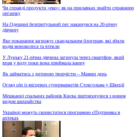
Скільки коштують продукти на одеському ринку «Початок»
Пам’ятник борщу: розпочався конкурс на найкращу ідею
монументу національної страви
Київ-Яремче: яка погода та атмосфера зараз у Карпатах –
пряме включення