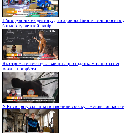
П'ять рулонів на дитину: дитсадок на Вінниччині просить у
батьків туалетний папір
Як отримати тисячу за вакцинацію підліткам та що за неї
можна придбати
У Києві рятувальники визволили собаку з металевої пастки