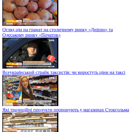
Огляд цін на гранат на столичному ринку «Дніпро» та
Одеському ринку «Початок»
Всеукраїнський страйк таксистів: чи виростуть ціни на таксі
Які традиційні продукти пропонують у магазинах Стокгольма