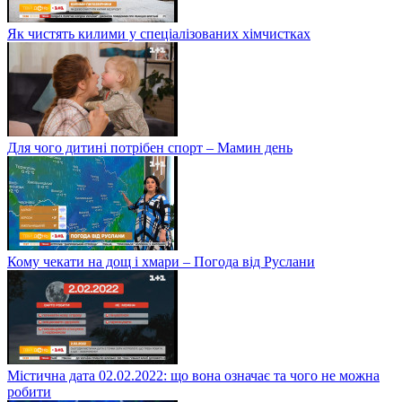
Як чистять килими у спеціалізованих хімчистках
Для чого дитині потрібен спорт – Мамин день
Кому чекати на дощ і хмари – Погода від Руслани
Містична дата 02.02.2022: що вона означає та чого не можна
робити