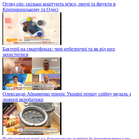
Огляд цін: скільки коштують м'ясо, овочі та фрукти в
Кропивницькому та Одесі
Бактерії на смартфонах: чим небезпечні та як від них
захиститися
Олександр Абраменко приніс Україні першу срібну медаль з
лижної акробатики
Радіоактивні речі на барахолках: навіщо їх виготовляли і чи