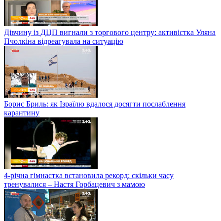
Дівчину із ДЦП вигнали з торгового центру: активістка Уляна
Пчолкіна відреагувала на ситуацію
Борис Бриль: як Ізраїлю вдалося досягти послаблення
карантину
4-річна гімнастка встановила рекорд: скільки часу
тренувалися – Настя Горбацевич з мамою