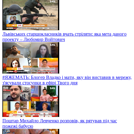
Львівських старшокласників вчать стріляти: яка мета даного
проекту – Любомир Войтович
#ЯЖЕМАТЬ: Блогер Владко і мати, яку він виставив в мережу,
з'ясували стосунки в ефірі Твого дня
Поштар Михайло Левченко розповів, як рятував під час
пожежі бабусю