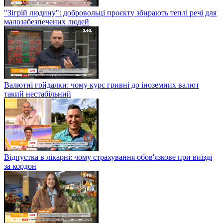
"Зігрій людину": добровольці проєкту збирають теплі речі для
малозабезпечених людей
Валютні гойдалки: чому курс гривні до іноземних валют
такий нестабільний
Відпустка в лікарні: чому страхування обов'язкове при виїзді
за кордон