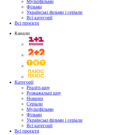
Мультфільми
Фільми
Українські фільми і серіали
Всі категорії
Всі проєкти
Канали
Категорії
Реаліті-шоу
Розважальні шоу
Новини
Серіали
Мультфільми
Фільми
Українські фільми і серіали
Всі категорії
Всі проєкти