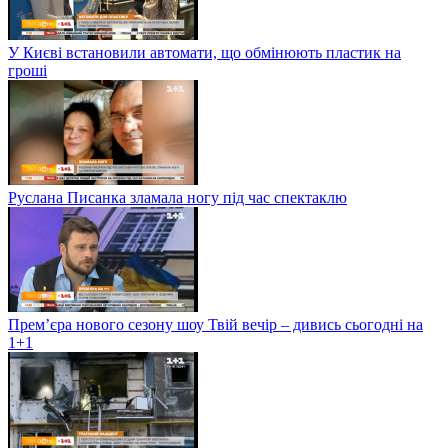
У Києві встановили автомати, що обмінюють пластик на
гроші
Руслана Писанка зламала ногу під час спектаклю
Прем’єра нового сезону шоу Твій вечір – дивись сьогодні на
1+1