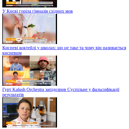
У Києві горіла гімназія східних мов
Кисневі коктейлі у школах: що це таке та чому він називається
кисневим
Гурт Kalush Orchestra запідозрив Суспільне у фальсифікації
результатів