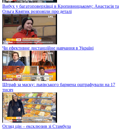
Вибух у багатоповерхівці в Кропивницькому: Анастасія та
Ольга Квятик розповіли про деталі
Чи ефективне дистанційне навчання в Україні
Штраф за маску: львівського бармена оштрафували на 17
тисяч
Огляд цін – ексклюзив зі Стамбула