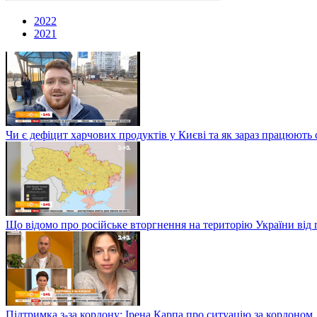
2022
2021
Чи є дефіцит харчових продуктів у Києві та як зараз працюють 
Що відомо про російське вторгнення на територію України від 
Підтримка з-за кордону: Ірена Карпа про ситуацію за кордоном