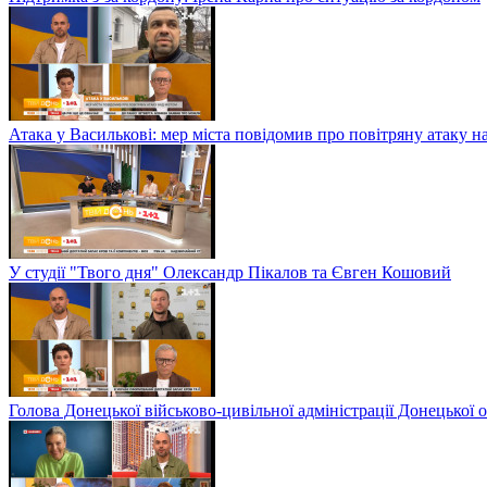
Атака у Василькові: мер міста повідомив про повітряну атаку н
У студії "Твого дня" Олександр Пікалов та Євген Кошовий
Голова Донецької військово-цивільної адміністрації Донецької