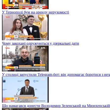
У Тернополі бум на оренду нерухомості
Чому закохані одружуються у дзеркальні дати
У столиці запустили Telegram-бот: він допомагає боротися з н
Що намагався донести Володимир Зеленський на Мюнхенській 