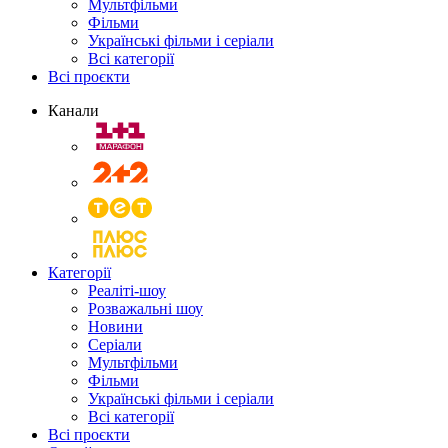
Мультфільми
Фільми
Українські фільми і серіали
Всі категорії
Всі проєкти
Канали
Категорії
Реаліті-шоу
Розважальні шоу
Новини
Серіали
Мультфільми
Фільми
Українські фільми і серіали
Всі категорії
Всі проєкти