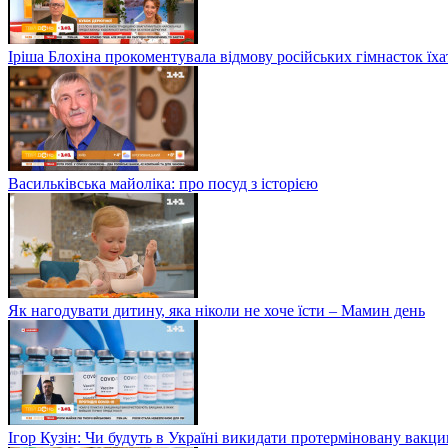
Іріша Блохіна прокоментувала відмову російських гімнасток їх
Васильківська майоліка: про посуд з історією
Як нагодувати дитину, яка ніколи не хоче їсти – Мамин день
Ігор Кузін: Чи будуть в Україні викидати протерміновану вакц