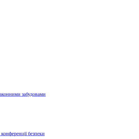
езаконними забудовами
конференції безпеки