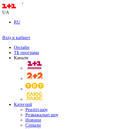
UA
RU
Вхід в кабінет
Онлайн
ТБ програма
Канали
Категорії
Реаліті-шоу
Розважальні шоу
Новини
Серіали