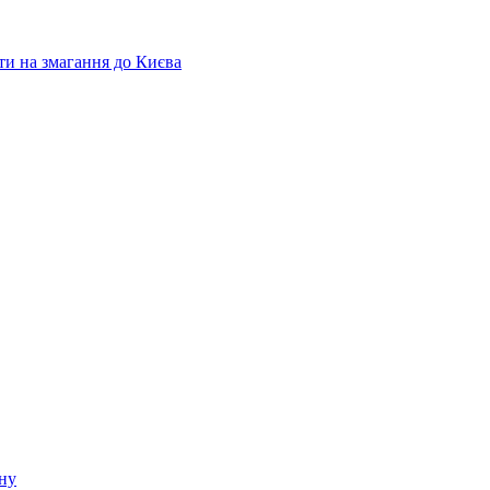
ати на змагання до Києва
ину