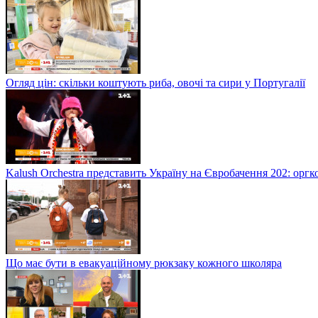
Огляд цін: скільки коштують риба, овочі та сири у Португалії
Kalush Orchestra представить Україну на Євробачення 202: орг
Що має бути в евакуаційному рюкзаку кожного школяра