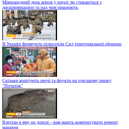
Міжнародний день жінок у науці: чи стикаються з
дискримінацією та над чим працюють
В Україні формують підрозділи Сил територіальної оборони
Скільки коштують овочі та фрукти на одеському ринку
"Початок"
Влетіли в яму на дорозі – вам мають компенсувати ремонт
машини