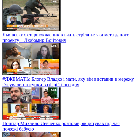
Львівських старшокласників вчать стріляти: яка мета даного
проекту – Любомир Войтович
#ЯЖЕМАТЬ: Блогер Владко і мати, яку він виставив в мережу,
з'ясували стосунки в ефірі Твого дня
Поштар Михайло Левченко розповів, як рятував під час
пожежі бабусю