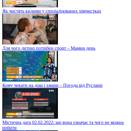
Як чистять килими у спеціалізованих хімчистках
Для чого дитині потрібен спорт – Мамин день
Кому чекати на дощ і хмари – Погода від Руслани
Містична дата 02.02.2022: що вона означає та чого не можна
робити