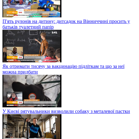
П'ять рулонів на дитину: дитсадок на Вінниччині просить у
батьків туалетний папір
Як отримати тисячу за вакцинацію підліткам та що за неї
можна придбати
У Києві рятувальники визволили собаку з металевої пастки