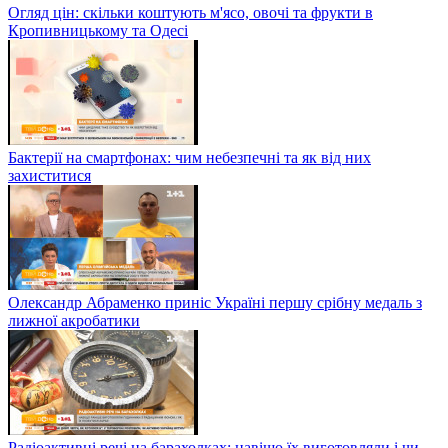
Огляд цін: скільки коштують м'ясо, овочі та фрукти в
Кропивницькому та Одесі
Бактерії на смартфонах: чим небезпечні та як від них
захиститися
Олександр Абраменко приніс Україні першу срібну медаль з
лижної акробатики
Радіоактивні речі на барахолках: навіщо їх виготовляли і чи