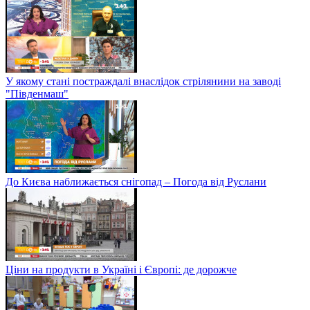
У якому стані постраждалі внаслідок стрілянини на заводі
"Південмаш"
До Києва наближається снігопад – Погода від Руслани
Ціни на продукти в Україні і Європі: де дорожче