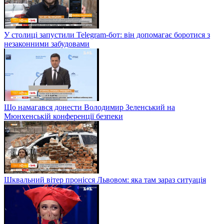
У столиці запустили Telegram-бот: він допомагає боротися з
незаконними забудовами
Що намагався донести Володимир Зеленський на
Мюнхенській конференції безпеки
Шквальний вітер пронісся Львовом: яка там зараз ситуація