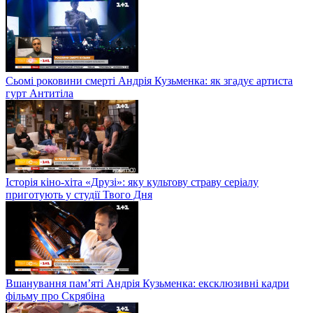
Сьомі роковини смерті Андрія Кузьменка: як згадує артиста
гурт Антитіла
Історія кіно-хіта «Друзі»: яку культову страву серіалу
приготують у студії Твого Дня
Вшанування пам’яті Андрія Кузьменка: ексклюзивні кадри
фільму про Скрябіна