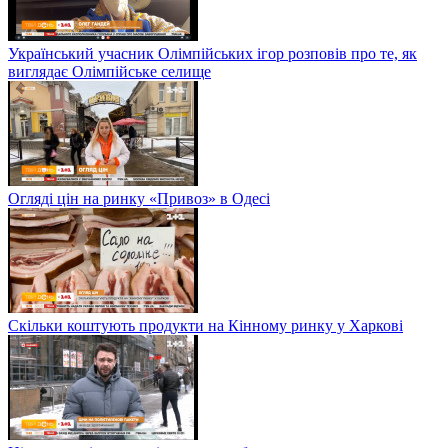
Український учасник Олімпійських ігор розповів про те, як
виглядає Олімпійське селище
Огляді цін на ринку «Привоз» в Одесі
Скільки коштують продукти на Кінному ринку у Харкові