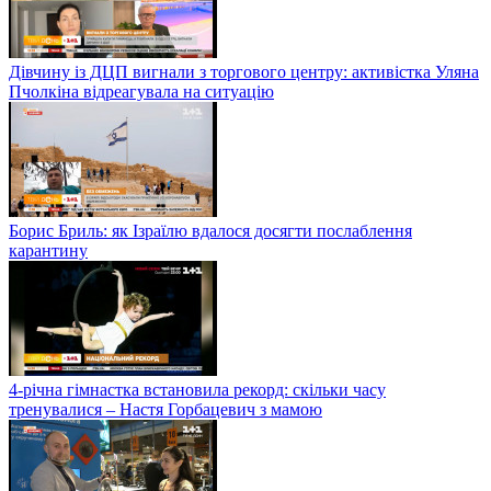
Дівчину із ДЦП вигнали з торгового центру: активістка Уляна
Пчолкіна відреагувала на ситуацію
Борис Бриль: як Ізраїлю вдалося досягти послаблення
карантину
4-річна гімнастка встановила рекорд: скільки часу
тренувалися – Настя Горбацевич з мамою