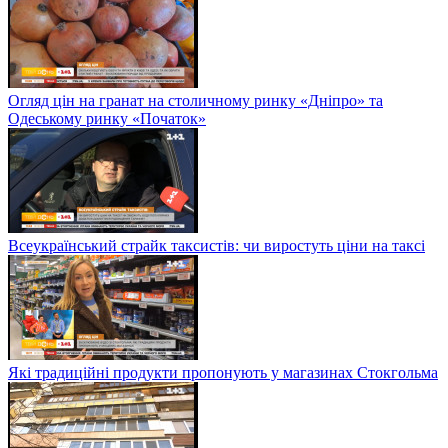
Огляд цін на гранат на столичному ринку «Дніпро» та
Одеському ринку «Початок»
Всеукраїнський страйк таксистів: чи виростуть ціни на таксі
Які традиційні продукти пропонують у магазинах Стокгольма