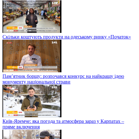
Скільки коштують продукти на одеському ринку «Початок»
Пам’ятник борщу: розпочався конкурс на найкращу ідею
монументу національної страви
Київ-Яремче: яка погода та атмосфера зараз у Карпатах –
пряме включення