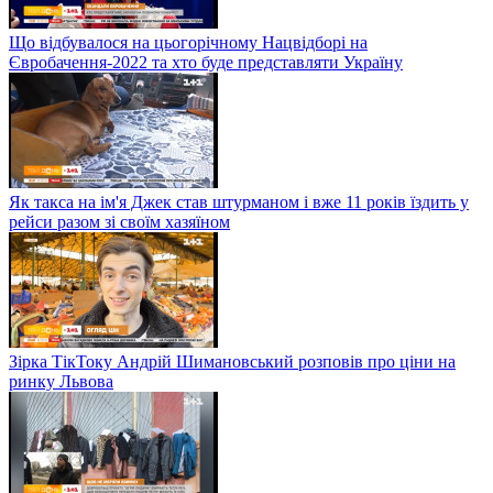
Що відбувалося на цьогорічному Нацвідборі на
Євробачення-2022 та хто буде представляти Україну
Як такса на ім'я Джек став штурманом і вже 11 років їздить у
рейси разом зі своїм хазяїном
Зірка ТікТоку Андрій Шимановський розповів про ціни на
ринку Львова