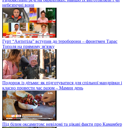
небезпечні вони
Гурт “Антитіла” вступив до тероборони – фронтмен Тарас
Тополя на прямому зв'язку
Подорож із дітьми: як підготуватися для спільної мандрівки і
класно провести час разом – Мамин день
Під білим оксамитом: невідомі та цікаві факти про Камамбер