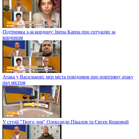
Підтримка з-за кордону: Ірена Карпа про ситуацію за
кордоном
Атака у Василькові: мер міста повідомив про повітряну атаку
над містом
У студії "Твого дня" Олександр Пікалов та Євген Кошовий