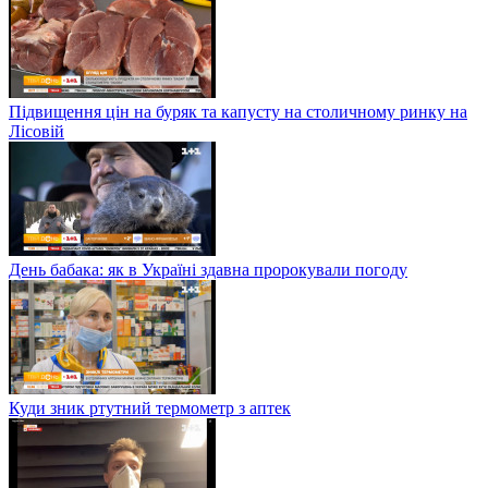
Підвищення цін на буряк та капусту на столичному ринку на
Лісовій
День бабака: як в Україні здавна пророкували погоду
Куди зник ртутний термометр з аптек