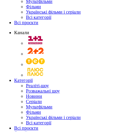
Мультфільми
Фільми
Українські фільми і серіали
Всі категорії
Всі проєкти
Канали
Категорії
Реаліті-шоу
Розважальні шоу
Новини
Серіали
Мультфільми
Фільми
Українські фільми і серіали
Всі категорії
Всі проєкти