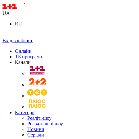
UA
RU
Вхід в кабінет
Онлайн
ТБ програма
Канали
Категорії
Реаліті-шоу
Розважальні шоу
Новини
Серіали