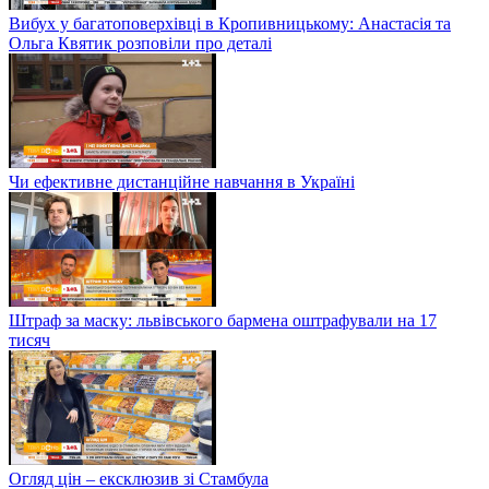
Вибух у багатоповерхівці в Кропивницькому: Анастасія та
Ольга Квятик розповіли про деталі
Чи ефективне дистанційне навчання в Україні
Штраф за маску: львівського бармена оштрафували на 17
тисяч
Огляд цін – ексклюзив зі Стамбула