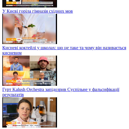
У Києві горіла гімназія східних мов
Кисневі коктейлі у школах: що це таке та чому він називається
кисневим
Гурт Kalush Orchestra запідозрив Суспільне у фальсифікації
результатів