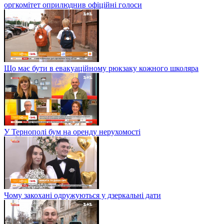
оргкомітет оприлюднив офіційні голоси
Що має бути в евакуаційному рюкзаку кожного школяра
У Тернополі бум на оренду нерухомості
Чому закохані одружуються у дзеркальні дати