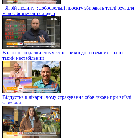
"Зігрій людину": добровольці проєкту збирають теплі речі для
малозабезпечених людей
Валютні гойдалки: чому курс гривні до іноземних валют
такий нестабільний
Відпустка в лікарні: чому страхування обов'язкове при виїзді
за кордон