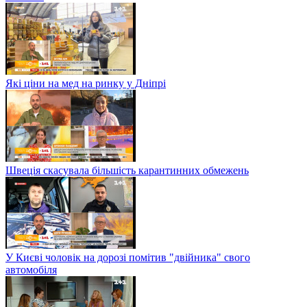
Які ціни на мед на ринку у Дніпрі
Швеція скасувала більшість карантинних обмежень
У Києві чоловік на дорозі помітив "двійника" свого
автомобіля