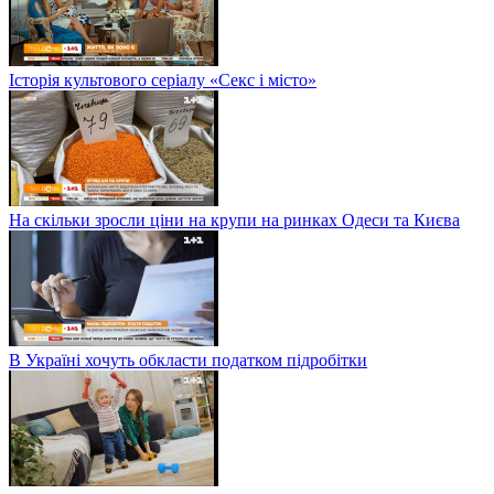
Історія культового серіалу «Секс і місто»
На скільки зросли ціни на крупи на ринках Одеси та Києва
В Україні хочуть обкласти податком підробітки