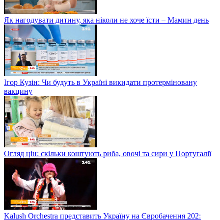
Як нагодувати дитину, яка ніколи не хоче їсти – Мамин день
Ігор Кузін: Чи будуть в Україні викидати протерміновану
вакцину
Огляд цін: скільки коштують риба, овочі та сири у Португалії
Kalush Orchestra представить Україну на Євробачення 202: