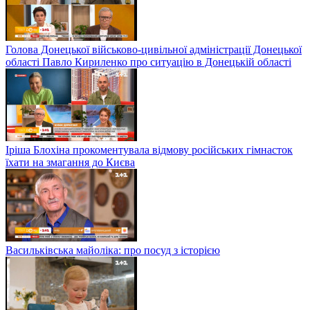
Голова Донецької військово-цивільної адміністрації Донецької
області Павло Кириленко про ситуацію в Донецькій області
Іріша Блохіна прокоментувала відмову російських гімнасток
їхати на змагання до Києва
Васильківська майоліка: про посуд з історією