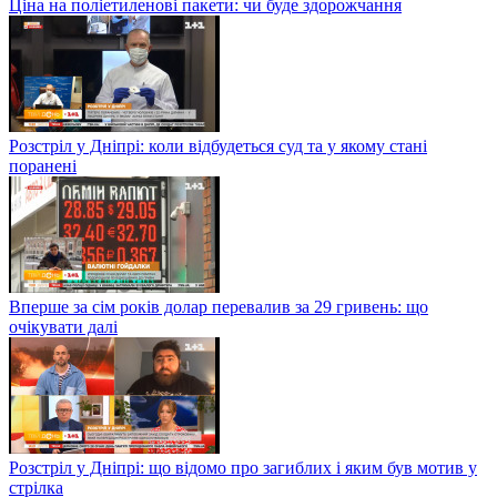
Ціна на поліетиленові пакети: чи буде здорожчання
Розстріл у Дніпрі: коли відбудеться суд та у якому стані
поранені
Вперше за сім років долар перевалив за 29 гривень: що
очікувати далі
Розстріл у Дніпрі: що відомо про загиблих і яким був мотив у
стрілка