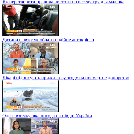
Як перетворити правила чистоти на веселу гру для малюка
Дитина в авто: як обрати надійне автокрісло
Лікарі підписують прижиттєву згоду на посмертне донорство
Одеса взимку: яка погода на півдні України