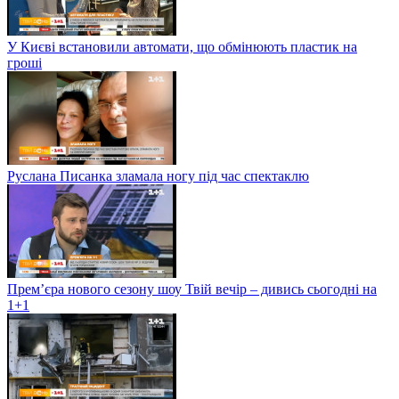
У Києві встановили автомати, що обмінюють пластик на
гроші
Руслана Писанка зламала ногу під час спектаклю
Прем’єра нового сезону шоу Твій вечір – дивись сьогодні на
1+1