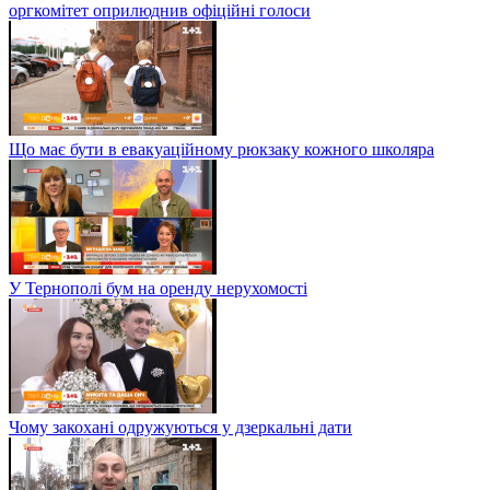
оргкомітет оприлюднив офіційні голоси
Що має бути в евакуаційному рюкзаку кожного школяра
У Тернополі бум на оренду нерухомості
Чому закохані одружуються у дзеркальні дати