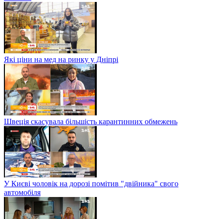
Які ціни на мед на ринку у Дніпрі
Швеція скасувала більшість карантинних обмежень
У Києві чоловік на дорозі помітив "двійника" свого
автомобіля