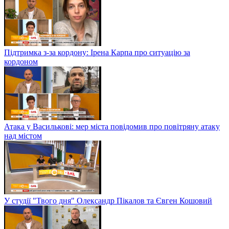
Підтримка з-за кордону: Ірена Карпа про ситуацію за
кордоном
Атака у Василькові: мер міста повідомив про повітряну атаку
над містом
У студії "Твого дня" Олександр Пікалов та Євген Кошовий