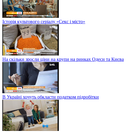
Історія культового серіалу «Секс і місто»
На скільки зросли ціни на крупи на ринках Одеси та Києва
В Україні хочуть обкласти податком підробітки