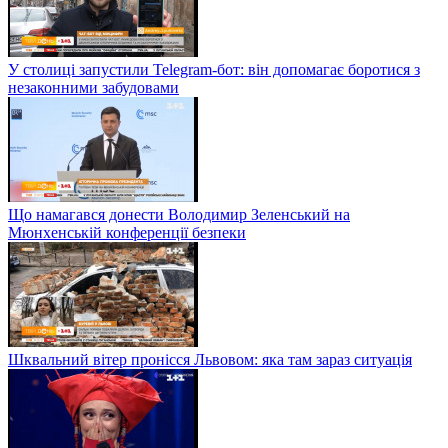
У столиці запустили Telegram-бот: він допомагає боротися з
незаконними забудовами
Що намагався донести Володимир Зеленський на
Мюнхенській конференції безпеки
Шквальний вітер пронісся Львовом: яка там зараз ситуація