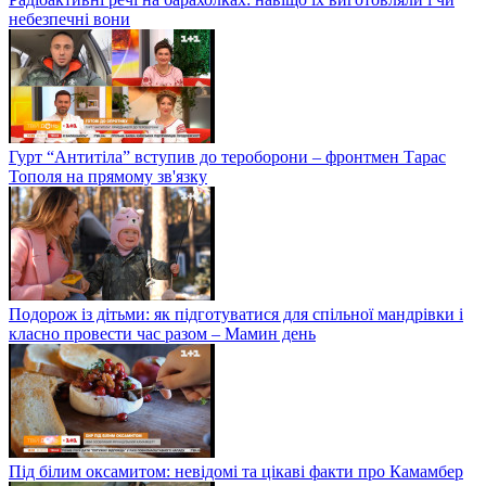
небезпечні вони
Гурт “Антитіла” вступив до тероборони – фронтмен Тарас
Тополя на прямому зв'язку
Подорож із дітьми: як підготуватися для спільної мандрівки і
класно провести час разом – Мамин день
Під білим оксамитом: невідомі та цікаві факти про Камамбер