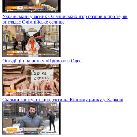
Український учасник Олімпійських ігор розповів про те, як
виглядає Олімпійське селище
Огляді цін на ринку «Привоз» в Одесі
Скільки коштують продукти на Кінному ринку у Харкові