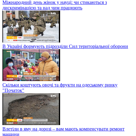
Міжнародний день жінок у науці: чи стикаються з
дискримінацією та над чим працюють
В Україні формують підрозділи Сил територіальної оборони
Скільки коштують овочі та фрукти на одеському ринку
"Початок"
Влетіли в яму на дорозі – вам мають компенсувати ремонт
машини