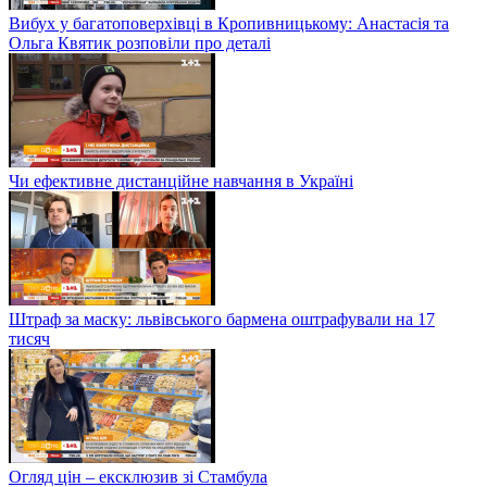
Вибух у багатоповерхівці в Кропивницькому: Анастасія та
Ольга Квятик розповіли про деталі
Чи ефективне дистанційне навчання в Україні
Штраф за маску: львівського бармена оштрафували на 17
тисяч
Огляд цін – ексклюзив зі Стамбула