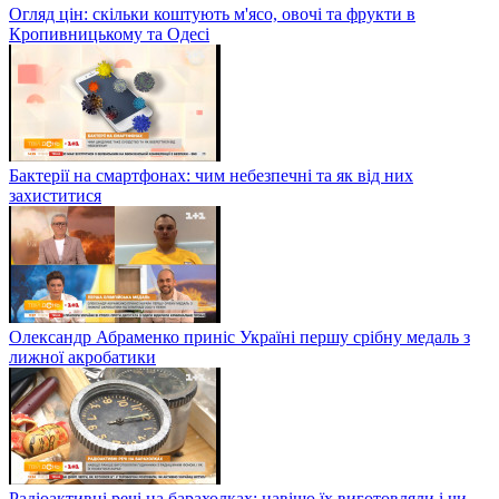
Огляд цін: скільки коштують м'ясо, овочі та фрукти в
Кропивницькому та Одесі
Бактерії на смартфонах: чим небезпечні та як від них
захиститися
Олександр Абраменко приніс Україні першу срібну медаль з
лижної акробатики
Радіоактивні речі на барахолках: навіщо їх виготовляли і чи