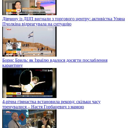
Дівчину із ДЦП вигнали з торгового центру: активістка Уляна
Пчолкіна відреагувала на ситуацію
Борис Бриль: як Ізраїлю вдалося досягти послаблення
карантину
4-річна гімнастка встановила рекорд: скільки часу
тренувалися – Настя Горбацевич з мамою