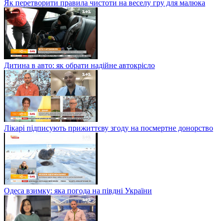
Як перетворити правила чистоти на веселу гру для малюка
Дитина в авто: як обрати надійне автокрісло
Лікарі підписують прижиттєву згоду на посмертне донорство
Одеса взимку: яка погода на півдні України