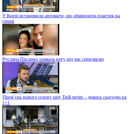
У Києві встановили автомати, що обмінюють пластик на
гроші
Руслана Писанка зламала ногу під час спектаклю
Прем’єра нового сезону шоу Твій вечір – дивись сьогодні на
1+1