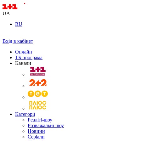
UA
RU
Вхід в кабінет
Онлайн
ТБ програма
Канали
Категорії
Реаліті-шоу
Розважальні шоу
Новини
Серіали