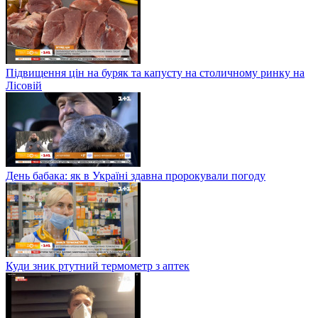
Підвищення цін на буряк та капусту на столичному ринку на
Лісовій
День бабака: як в Україні здавна пророкували погоду
Куди зник ртутний термометр з аптек