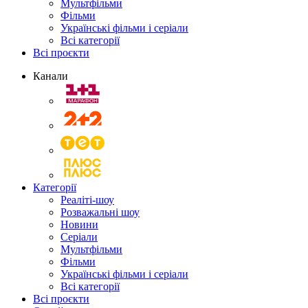
Мультфільми
Фільми
Українські фільми і серіали
Всі категорії
Всі проєкти
Канали
Категорії
Реаліті-шоу
Розважальні шоу
Новини
Серіали
Мультфільми
Фільми
Українські фільми і серіали
Всі категорії
Всі проєкти