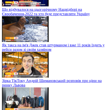
Що відбувалося на цьогорічному Нацвідборі на
Євробачення-2022 та хто буде представляти Україну
Як такса на ім'я Джек став штурманом і вже 11 років їздить у
рейси разом зі своїм хазяїном
Зірка ТікТоку Андрій Шимановський розповів про ціни на
ринку Львова