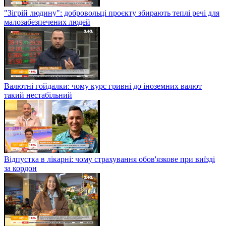
"Зігрій людину": добровольці проєкту збирають теплі речі для
малозабезпечених людей
Валютні гойдалки: чому курс гривні до іноземних валют
такий нестабільний
Відпустка в лікарні: чому страхування обов'язкове при виїзді
за кордон