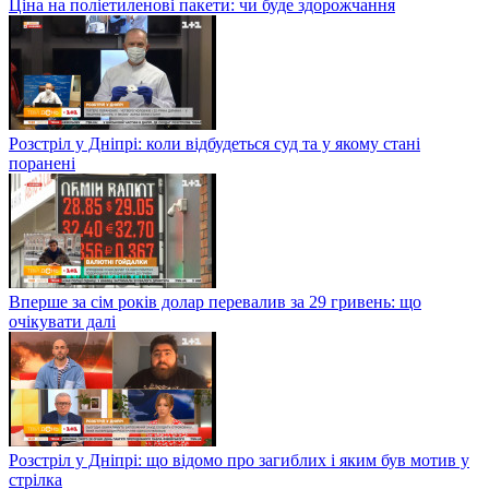
Ціна на поліетиленові пакети: чи буде здорожчання
Розстріл у Дніпрі: коли відбудеться суд та у якому стані
поранені
Вперше за сім років долар перевалив за 29 гривень: що
очікувати далі
Розстріл у Дніпрі: що відомо про загиблих і яким був мотив у
стрілка