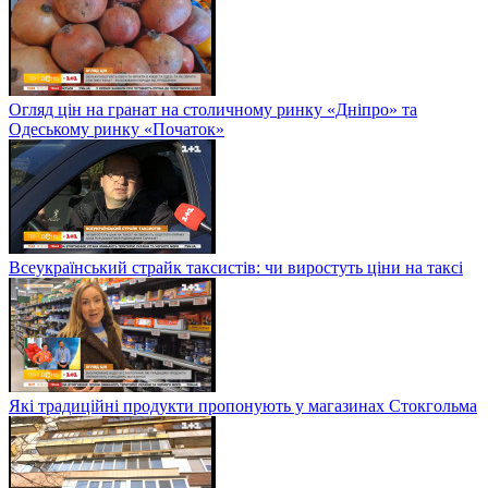
Огляд цін на гранат на столичному ринку «Дніпро» та
Одеському ринку «Початок»
Всеукраїнський страйк таксистів: чи виростуть ціни на таксі
Які традиційні продукти пропонують у магазинах Стокгольма