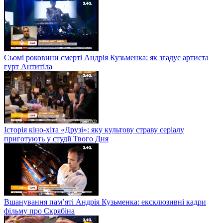
Сьомі роковини смерті Андрія Кузьменка: як згадує артиста
гурт Антитіла
Історія кіно-хіта «Друзі»: яку культову страву серіалу
приготують у студії Твого Дня
Вшанування пам’яті Андрія Кузьменка: ексклюзивні кадри
фільму про Скрябіна