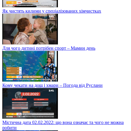
Як чистять килими у спеціалізованих хімчистках
Для чого дитині потрібен спорт – Мамин день
Кому чекати на дощ і хмари – Погода від Руслани
Містична дата 02.02.2022: що вона означає та чого не можна
робити