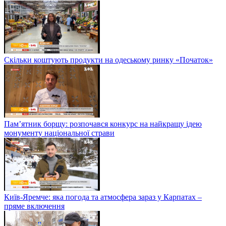
Скільки коштують продукти на одеському ринку «Початок»
Пам’ятник борщу: розпочався конкурс на найкращу ідею
монументу національної страви
Київ-Яремче: яка погода та атмосфера зараз у Карпатах –
пряме включення