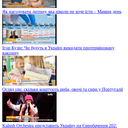
Як нагодувати дитину, яка ніколи не хоче їсти – Мамин день
Ігор Кузін: Чи будуть в Україні викидати протерміновану
вакцину
Огляд цін: скільки коштують риба, овочі та сири у Португалії
Kalush Orchestra представить Україну на Євробачення 202: