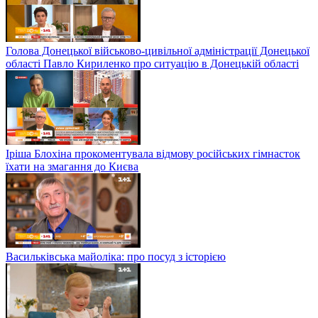
Голова Донецької військово-цивільної адміністрації Донецької
області Павло Кириленко про ситуацію в Донецькій області
Іріша Блохіна прокоментувала відмову російських гімнасток
їхати на змагання до Києва
Васильківська майоліка: про посуд з історією