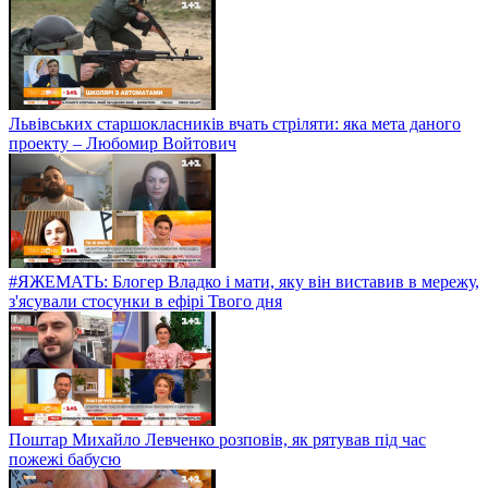
Львівських старшокласників вчать стріляти: яка мета даного
проекту – Любомир Войтович
#ЯЖЕМАТЬ: Блогер Владко і мати, яку він виставив в мережу,
з'ясували стосунки в ефірі Твого дня
Поштар Михайло Левченко розповів, як рятував під час
пожежі бабусю