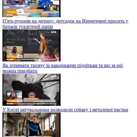
П'ять рулонів на дитину: дитсадок на Вінниччині просить у
батьків туалетний папір
Як отримати тисячу за вакцинацію підліткам та що за неї
можна придбати
У Києві рятувальники визволили собаку з металевої пастки