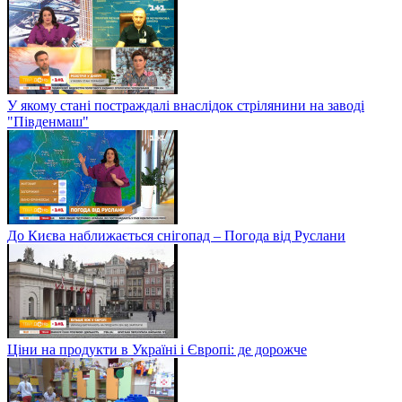
У якому стані постраждалі внаслідок стрілянини на заводі
"Південмаш"
До Києва наближається снігопад – Погода від Руслани
Ціни на продукти в Україні і Європі: де дорожче