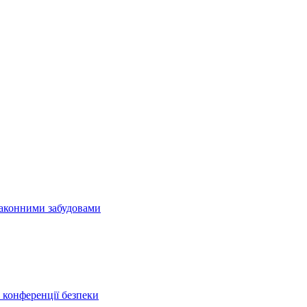
езаконними забудовами
конференції безпеки