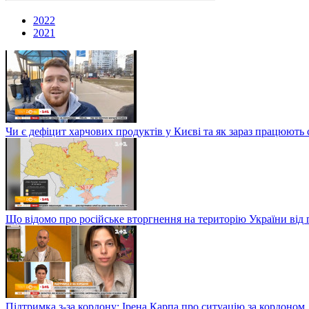
2022
2021
Чи є дефіцит харчових продуктів у Києві та як зараз працюють 
Що відомо про російське вторгнення на територію України від 
Підтримка з-за кордону: Ірена Карпа про ситуацію за кордоном