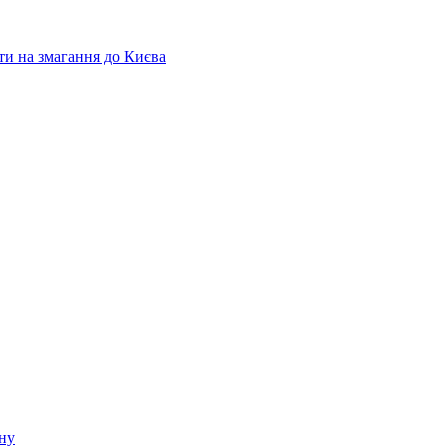
ати на змагання до Києва
ину