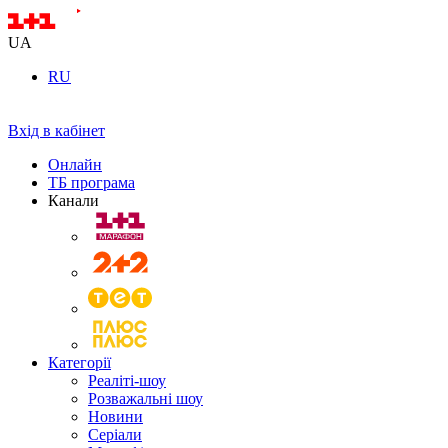
UA
RU
Вхід в кабінет
Онлайн
ТБ програма
Канали
Категорії
Реаліті-шоу
Розважальні шоу
Новини
Серіали