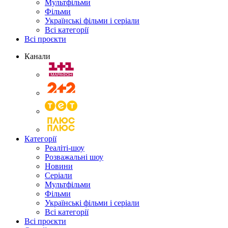
Мультфільми
Фільми
Українські фільми і серіали
Всі категорії
Всі проєкти
Канали
Категорії
Реаліті-шоу
Розважальні шоу
Новини
Серіали
Мультфільми
Фільми
Українські фільми і серіали
Всі категорії
Всі проєкти