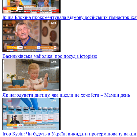
Іріша Блохіна прокоментувала відмову російських гімнасток їх
Васильківська майоліка: про посуд з історією
Як нагодувати дитину, яка ніколи не хоче їсти – Мамин день
Ігор Кузін: Чи будуть в Україні викидати протерміновану вакц