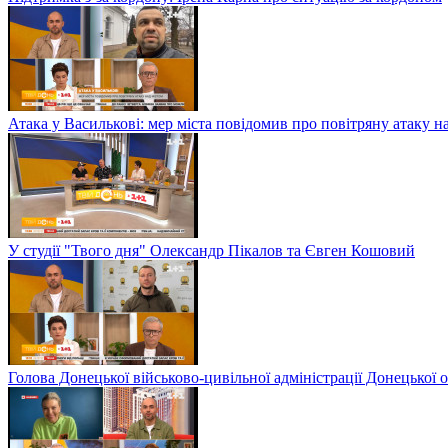
Атака у Василькові: мер міста повідомив про повітряну атаку н
У студії "Твого дня" Олександр Пікалов та Євген Кошовий
Голова Донецької військово-цивільної адміністрації Донецької