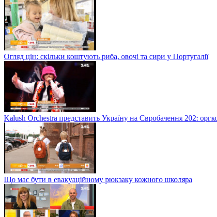
Огляд цін: скільки коштують риба, овочі та сири у Португалії
Kalush Orchestra представить Україну на Євробачення 202: орг
Що має бути в евакуаційному рюкзаку кожного школяра