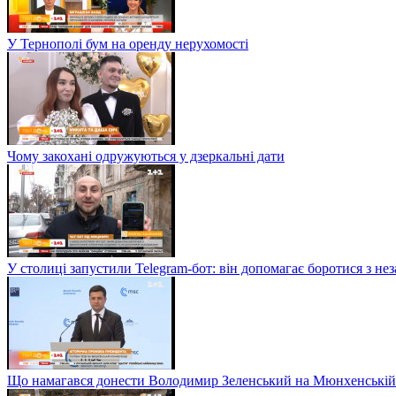
У Тернополі бум на оренду нерухомості
Чому закохані одружуються у дзеркальні дати
У столиці запустили Telegram-бот: він допомагає боротися з н
Що намагався донести Володимир Зеленський на Мюнхенській 