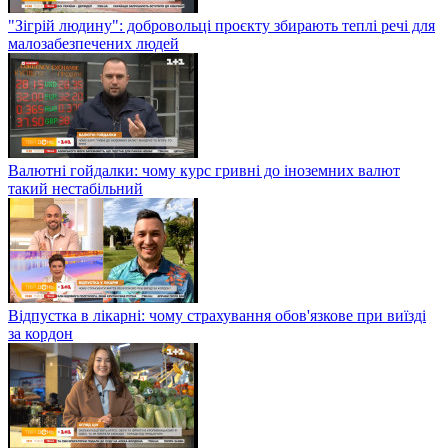
"Зігрій людину": добровольці проєкту збирають теплі речі для
малозабезпечених людей
Валютні гойдалки: чому курс гривні до іноземних валют
такий нестабільний
Відпустка в лікарні: чому страхування обов'язкове при виїзді
за кордон