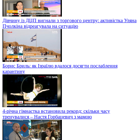
Дівчину із ДЦП вигнали з торгового центру: активістка Уляна
Пчолкіна відреагувала на ситуацію
Борис Бриль: як Ізраїлю вдалося досягти послаблення
карантину
4-річна гімнастка встановила рекорд: скільки часу
тренувалися – Настя Горбацевич з мамою