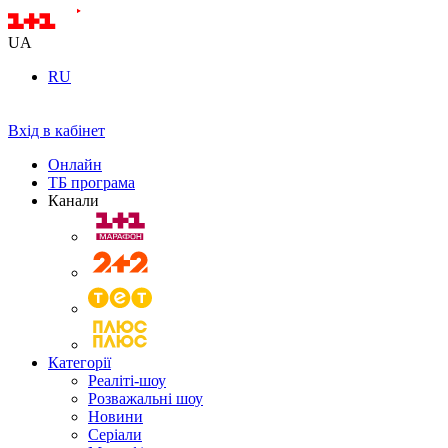
UA
RU
Вхід в кабінет
Онлайн
ТБ програма
Канали
Категорії
Реаліті-шоу
Розважальні шоу
Новини
Серіали