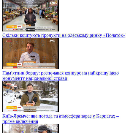
Скільки коштують продукти на одеському ринку «Початок»
Пам’ятник борщу: розпочався конкурс на найкращу ідею
монументу національної страви
Київ-Яремче: яка погода та атмосфера зараз у Карпатах –
пряме включення