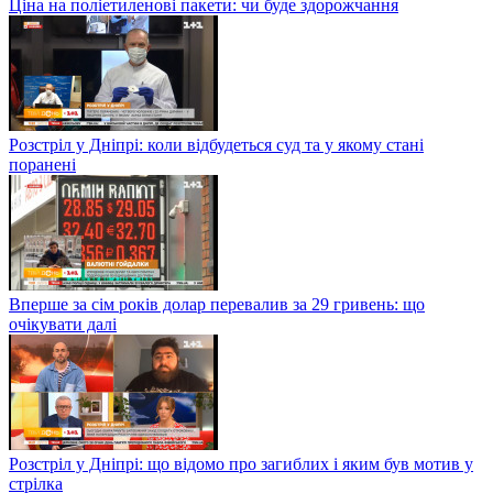
Ціна на поліетиленові пакети: чи буде здорожчання
Розстріл у Дніпрі: коли відбудеться суд та у якому стані
поранені
Вперше за сім років долар перевалив за 29 гривень: що
очікувати далі
Розстріл у Дніпрі: що відомо про загиблих і яким був мотив у
стрілка