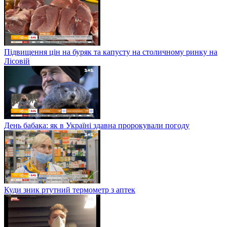
Підвищення цін на буряк та капусту на столичному ринку на
Лісовій
День бабака: як в Україні здавна пророкували погоду
Куди зник ртутний термометр з аптек