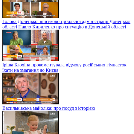
Голова Донецької військово-цивільної адміністрації Донецької
області Павло Кириленко про ситуацію в Донецькій області
Іріша Блохіна прокоментувала відмову російських гімнасток
їхати на змагання до Києва
Васильківська майоліка: про посуд з історією