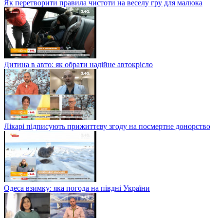
Як перетворити правила чистоти на веселу гру для малюка
Дитина в авто: як обрати надійне автокрісло
Лікарі підписують прижиттєву згоду на посмертне донорство
Одеса взимку: яка погода на півдні України