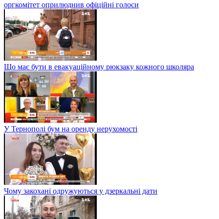
оргкомітет оприлюднив офіційні голоси
Що має бути в евакуаційному рюкзаку кожного школяра
У Тернополі бум на оренду нерухомості
Чому закохані одружуються у дзеркальні дати