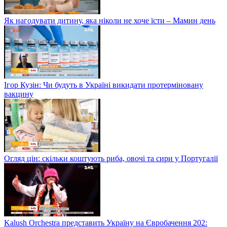
Як нагодувати дитину, яка ніколи не хоче їсти – Мамин день
Ігор Кузін: Чи будуть в Україні викидати протерміновану
вакцину
Огляд цін: скільки коштують риба, овочі та сири у Португалії
Kalush Orchestra представить Україну на Євробачення 202: