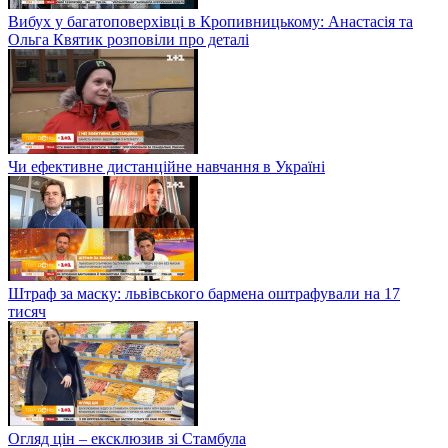
Вибух у багатоповерхівці в Кропивницькому: Анастасія та
Ольга Квятик розповіли про деталі
Чи ефективне дистанційне навчання в Україні
Штраф за маску: львівського бармена оштрафували на 17
тисяч
Огляд цін – ексклюзив зі Стамбула