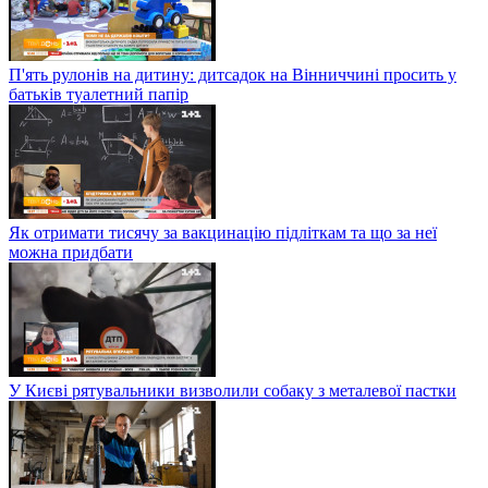
П'ять рулонів на дитину: дитсадок на Вінниччині просить у
батьків туалетний папір
Як отримати тисячу за вакцинацію підліткам та що за неї
можна придбати
У Києві рятувальники визволили собаку з металевої пастки