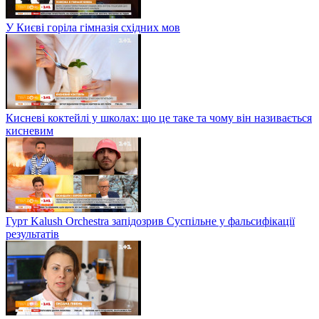
У Києві горіла гімназія східних мов
Кисневі коктейлі у школах: що це таке та чому він називається
кисневим
Гурт Kalush Orchestra запідозрив Суспільне у фальсифікації
результатів