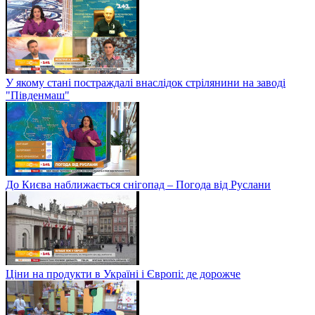
У якому стані постраждалі внаслідок стрілянини на заводі
"Південмаш"
До Києва наближається снігопад – Погода від Руслани
Ціни на продукти в Україні і Європі: де дорожче