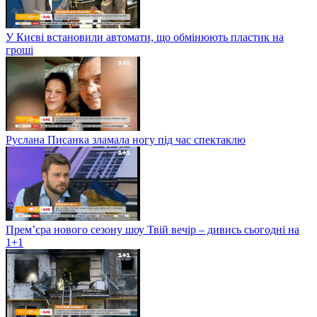
У Києві встановили автомати, що обмінюють пластик на
гроші
Руслана Писанка зламала ногу під час спектаклю
Прем’єра нового сезону шоу Твій вечір – дивись сьогодні на
1+1