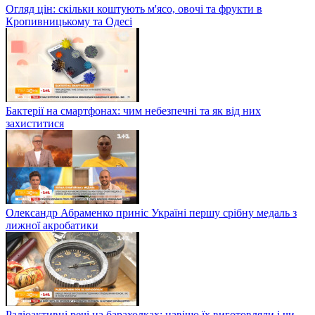
Огляд цін: скільки коштують м'ясо, овочі та фрукти в
Кропивницькому та Одесі
Бактерії на смартфонах: чим небезпечні та як від них
захиститися
Олександр Абраменко приніс Україні першу срібну медаль з
лижної акробатики
Радіоактивні речі на барахолках: навіщо їх виготовляли і чи