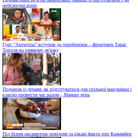
небезпечні вони
Гурт “Антитіла” вступив до тероборони – фронтмен Тарас
Тополя на прямому зв'язку
Подорож із дітьми: як підготуватися для спільної мандрівки і
класно провести час разом – Мамин день
Під білим оксамитом: невідомі та цікаві факти про Камамбер