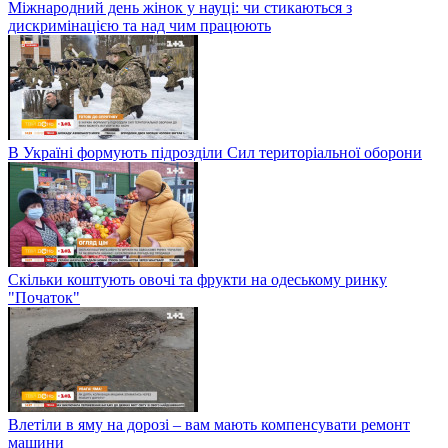
Міжнародний день жінок у науці: чи стикаються з
дискримінацією та над чим працюють
В Україні формують підрозділи Сил територіальної оборони
Скільки коштують овочі та фрукти на одеському ринку
"Початок"
Влетіли в яму на дорозі – вам мають компенсувати ремонт
машини