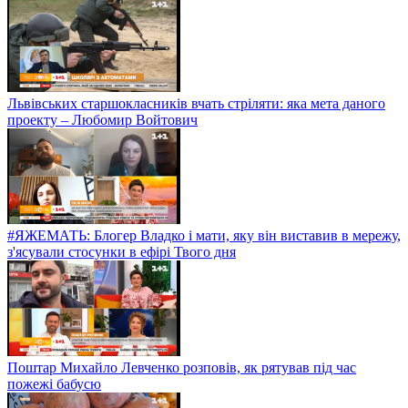
Львівських старшокласників вчать стріляти: яка мета даного
проекту – Любомир Войтович
#ЯЖЕМАТЬ: Блогер Владко і мати, яку він виставив в мережу,
з'ясували стосунки в ефірі Твого дня
Поштар Михайло Левченко розповів, як рятував під час
пожежі бабусю