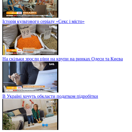
Історія культового серіалу «Секс і місто»
На скільки зросли ціни на крупи на ринках Одеси та Києва
В Україні хочуть обкласти податком підробітки