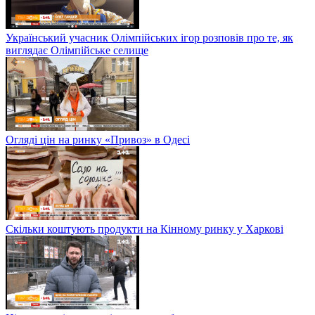
Український учасник Олімпійських ігор розповів про те, як
виглядає Олімпійське селище
Огляді цін на ринку «Привоз» в Одесі
Скільки коштують продукти на Кінному ринку у Харкові