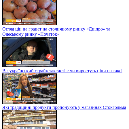
Огляд цін на гранат на столичному ринку «Дніпро» та
Одеському ринку «Початок»
Всеукраїнський страйк таксистів: чи виростуть ціни на таксі
Які традиційні продукти пропонують у магазинах Стокгольма