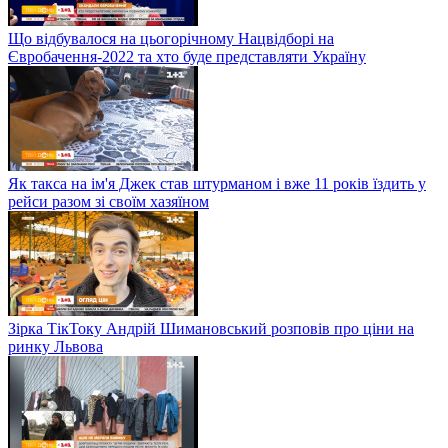
Що відбувалося на цьогорічному Нацвідборі на
Євробачення-2022 та хто буде представляти Україну
Як такса на ім'я Джек став штурманом і вже 11 років їздить у
рейси разом зі своїм хазяїном
Зірка ТікТоку Андрій Шимановський розповів про ціни на
ринку Львова