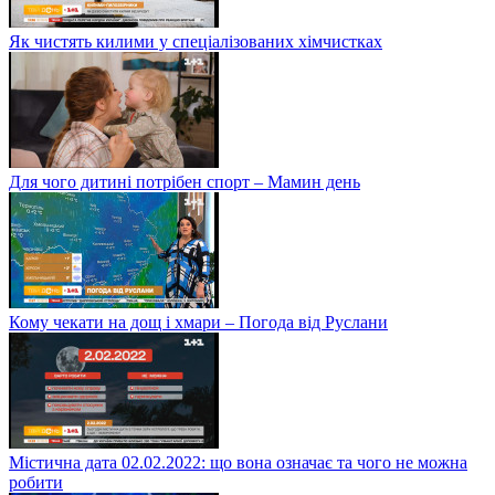
Як чистять килими у спеціалізованих хімчистках
Для чого дитині потрібен спорт – Мамин день
Кому чекати на дощ і хмари – Погода від Руслани
Містична дата 02.02.2022: що вона означає та чого не можна
робити