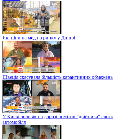
Які ціни на мед на ринку у Дніпрі
Швеція скасувала більшість карантинних обмежень
У Києві чоловік на дорозі помітив "двійника" свого
автомобіля