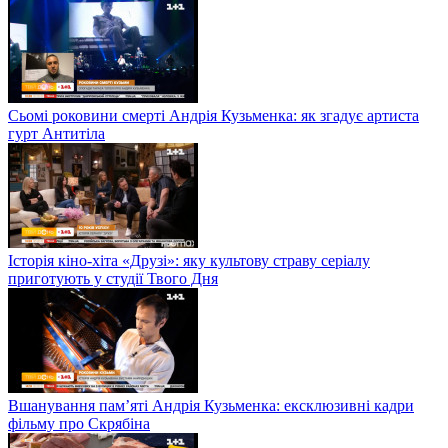
Сьомі роковини смерті Андрія Кузьменка: як згадує артиста
гурт Антитіла
Історія кіно-хіта «Друзі»: яку культову страву серіалу
приготують у студії Твого Дня
Вшанування пам’яті Андрія Кузьменка: ексклюзивні кадри
фільму про Скрябіна