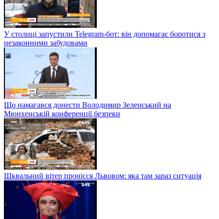
У столиці запустили Telegram-бот: він допомагає боротися з
незаконними забудовами
Що намагався донести Володимир Зеленський на
Мюнхенській конференції безпеки
Шквальний вітер пронісся Львовом: яка там зараз ситуація