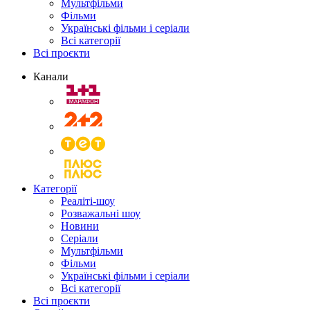
Мультфільми
Фільми
Українські фільми і серіали
Всі категорії
Всі проєкти
Канали
Категорії
Реаліті-шоу
Розважальні шоу
Новини
Серіали
Мультфільми
Фільми
Українські фільми і серіали
Всі категорії
Всі проєкти