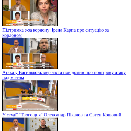
Підтримка з-за кордону: Ірена Карпа про ситуацію за
кордоном
Атака у Василькові: мер міста повідомив про повітряну атаку
над містом
У студії "Твого дня" Олександр Пікалов та Євген Кошовий