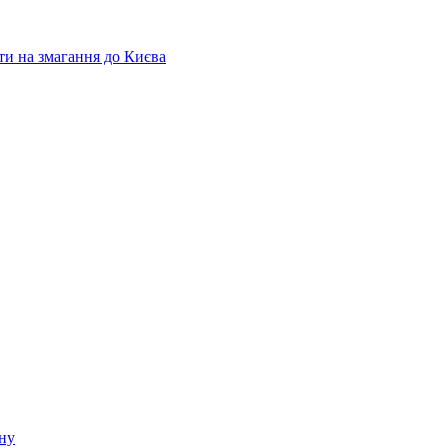
ати на змагання до Києва
ину