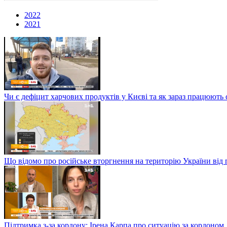
2022
2021
Чи є дефіцит харчових продуктів у Києві та як зараз працюють 
Що відомо про російське вторгнення на територію України від 
Підтримка з-за кордону: Ірена Карпа про ситуацію за кордоном