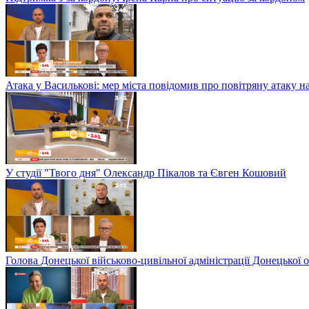
Атака у Василькові: мер міста повідомив про повітряну атаку н
У студії "Твого дня" Олександр Пікалов та Євген Кошовий
Голова Донецької військово-цивільної адміністрації Донецької