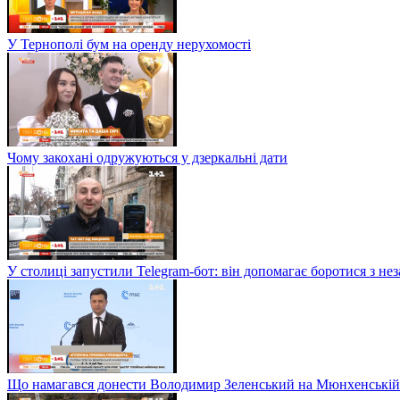
У Тернополі бум на оренду нерухомості
Чому закохані одружуються у дзеркальні дати
У столиці запустили Telegram-бот: він допомагає боротися з н
Що намагався донести Володимир Зеленський на Мюнхенській 