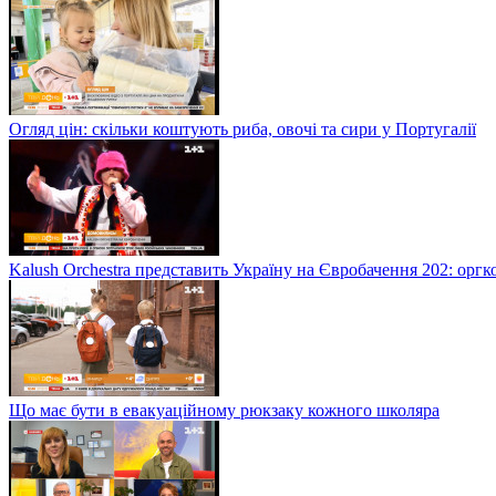
Огляд цін: скільки коштують риба, овочі та сири у Португалії
Kalush Orchestra представить Україну на Євробачення 202: орг
Що має бути в евакуаційному рюкзаку кожного школяра