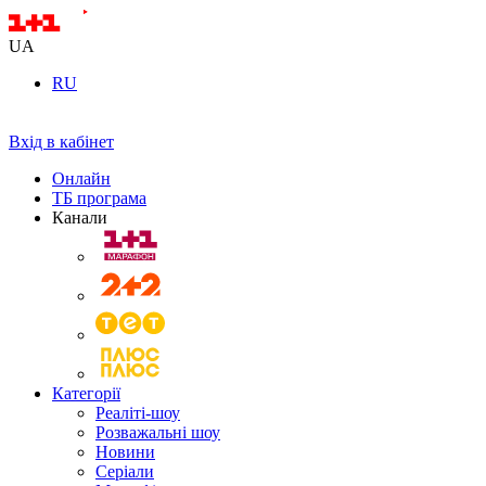
UA
RU
Вхід в кабінет
Онлайн
ТБ програма
Канали
Категорії
Реаліті-шоу
Розважальні шоу
Новини
Серіали