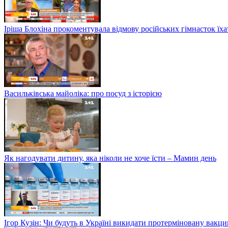
Іріша Блохіна прокоментувала відмову російських гімнасток їх
Васильківська майоліка: про посуд з історією
Як нагодувати дитину, яка ніколи не хоче їсти – Мамин день
Ігор Кузін: Чи будуть в Україні викидати протерміновану вакц