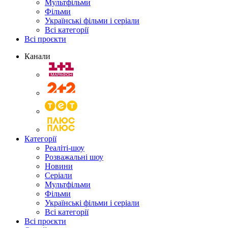
Мультфільми
Фільми
Українські фільми і серіали
Всі категорії
Всі проєкти
Канали
Категорії
Реаліті-шоу
Розважальні шоу
Новини
Серіали
Мультфільми
Фільми
Українські фільми і серіали
Всі категорії
Всі проєкти