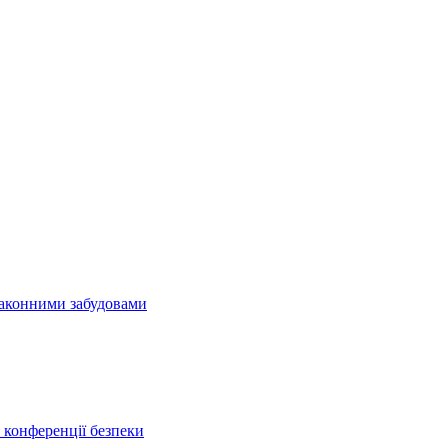
езаконними забудовами
конференції безпеки