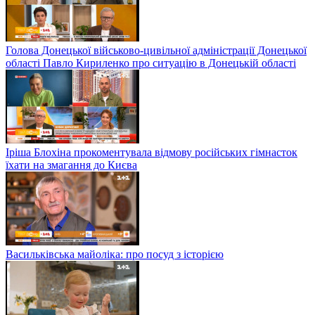
Голова Донецької військово-цивільної адміністрації Донецької
області Павло Кириленко про ситуацію в Донецькій області
Іріша Блохіна прокоментувала відмову російських гімнасток
їхати на змагання до Києва
Васильківська майоліка: про посуд з історією