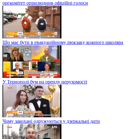
оргкомітет оприлюднив офіційні голоси
Що має бути в евакуаційному рюкзаку кожного школяра
У Тернополі бум на оренду нерухомості
Чому закохані одружуються у дзеркальні дати