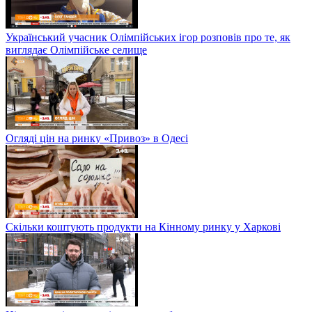
Український учасник Олімпійських ігор розповів про те, як
виглядає Олімпійське селище
Огляді цін на ринку «Привоз» в Одесі
Скільки коштують продукти на Кінному ринку у Харкові