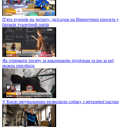
П'ять рулонів на дитину: дитсадок на Вінниччині просить у
батьків туалетний папір
Як отримати тисячу за вакцинацію підліткам та що за неї
можна придбати
У Києві рятувальники визволили собаку з металевої пастки