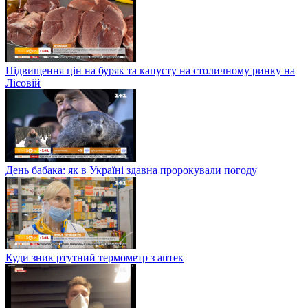
Підвищення цін на буряк та капусту на столичному ринку на
Лісовій
День бабака: як в Україні здавна пророкували погоду
Куди зник ртутний термометр з аптек