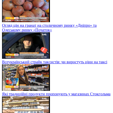
Огляд цін на гранат на столичному ринку «Дніпро» та
Одеському ринку «Початок»
Всеукраїнський страйк таксистів: чи виростуть ціни на таксі
Які традиційні продукти пропонують у магазинах Стокгольма