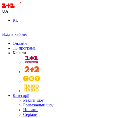
UA
RU
Вхід в кабінет
Онлайн
ТБ програма
Канали
Категорії
Реаліті-шоу
Розважальні шоу
Новини
Серіали