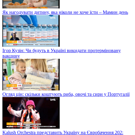
Як нагодувати дитину, яка ніколи не хоче їсти – Мамин день
Ігор Кузін: Чи будуть в Україні викидати протерміновану
вакцину
Огляд цін: скільки коштують риба, овочі та сири у Португалії
Kalush Orchestra представить Україну на Євробачення 202: