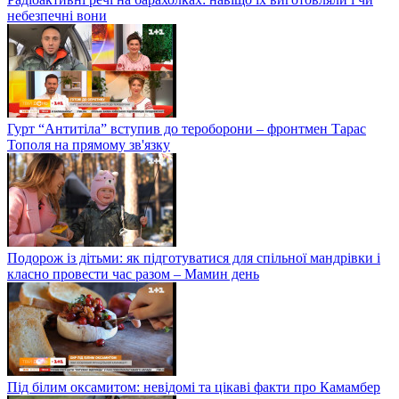
небезпечні вони
Гурт “Антитіла” вступив до тероборони – фронтмен Тарас
Тополя на прямому зв'язку
Подорож із дітьми: як підготуватися для спільної мандрівки і
класно провести час разом – Мамин день
Під білим оксамитом: невідомі та цікаві факти про Камамбер