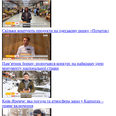
Скільки коштують продукти на одеському ринку «Початок»
Пам’ятник борщу: розпочався конкурс на найкращу ідею
монументу національної страви
Київ-Яремче: яка погода та атмосфера зараз у Карпатах –
пряме включення