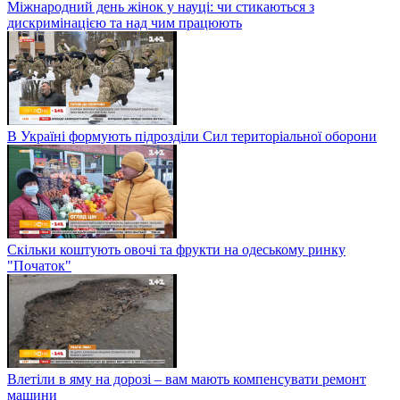
Міжнародний день жінок у науці: чи стикаються з
дискримінацією та над чим працюють
В Україні формують підрозділи Сил територіальної оборони
Скільки коштують овочі та фрукти на одеському ринку
"Початок"
Влетіли в яму на дорозі – вам мають компенсувати ремонт
машини