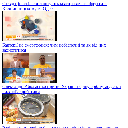
Огляд цін: скільки коштують м'ясо, овочі та фрукти в
Кропивницькому та Одесі
Бактерії на смартфонах: чим небезпечні та як від них
захиститися
Олександр Абраменко приніс Україні першу срібну медаль з
лижної акробатики
Радіоактивні речі на барахолках: навіщо їх виготовляли і чи