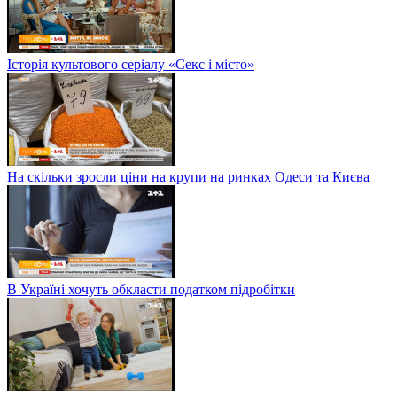
Історія культового серіалу «Секс і місто»
На скільки зросли ціни на крупи на ринках Одеси та Києва
В Україні хочуть обкласти податком підробітки