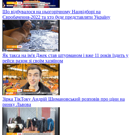
Що відбувалося на цьогорічному Нацвідборі на
Євробачення-2022 та хто буде представляти Україну
Як такса на ім'я Джек став штурманом і вже 11 років їздить у
рейси разом зі своїм хазяїном
Зірка ТікТоку Андрій Шимановський розповів про ціни на
ринку Львова