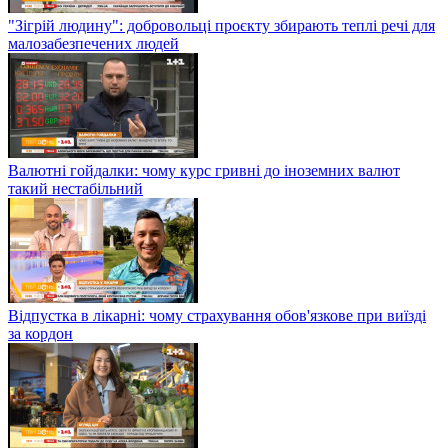
"Зігрій людину": добровольці проєкту збирають теплі речі для
малозабезпечених людей
Валютні гойдалки: чому курс гривні до іноземних валют
такий нестабільний
Відпустка в лікарні: чому страхування обов'язкове при виїзді
за кордон