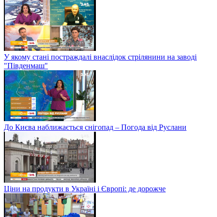
У якому стані постраждалі внаслідок стрілянини на заводі
"Південмаш"
До Києва наближається снігопад – Погода від Руслани
Ціни на продукти в Україні і Європі: де дорожче