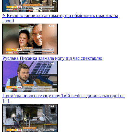
У Києві встановили автомати, що обмінюють пластик на
гроші
Руслана Писанка зламала ногу під час спектаклю
Прем’єра нового сезону шоу Твій вечір – дивись сьогодні на
1+1