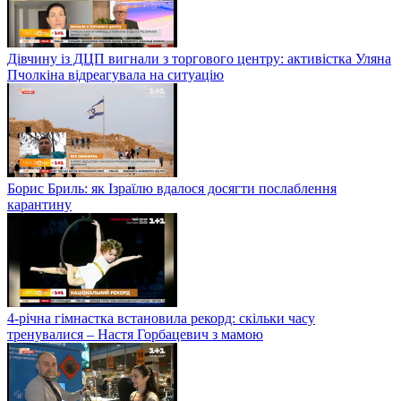
Дівчину із ДЦП вигнали з торгового центру: активістка Уляна
Пчолкіна відреагувала на ситуацію
Борис Бриль: як Ізраїлю вдалося досягти послаблення
карантину
4-річна гімнастка встановила рекорд: скільки часу
тренувалися – Настя Горбацевич з мамою