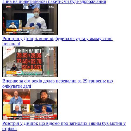
Ціна на поліетиленові пакети: чи буде здорожчання
Розстріл у Дніпрі: коли відбудеться суд та у якому стані
поранені
Вперше за сім років долар перевалив за 29 гривень: що
очікувати далі
Розстріл у Дніпрі: що відомо про загиблих і яким був мотив у
стрілка