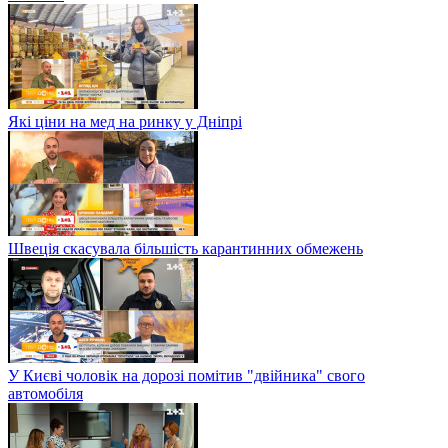
Які ціни на мед на ринку у Дніпрі
Швеція скасувала більшість карантинних обмежень
У Києві чоловік на дорозі помітив "двійника" свого
автомобіля