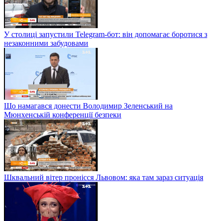
У столиці запустили Telegram-бот: він допомагає боротися з
незаконними забудовами
Що намагався донести Володимир Зеленський на
Мюнхенській конференції безпеки
Шквальний вітер пронісся Львовом: яка там зараз ситуація