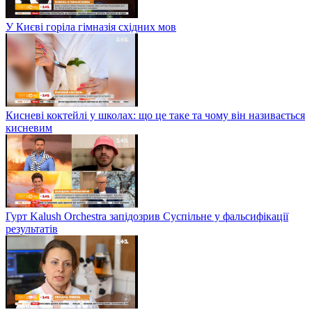
У Києві горіла гімназія східних мов
Кисневі коктейлі у школах: що це таке та чому він називається
кисневим
Гурт Kalush Orchestra запідозрив Суспільне у фальсифікації
результатів