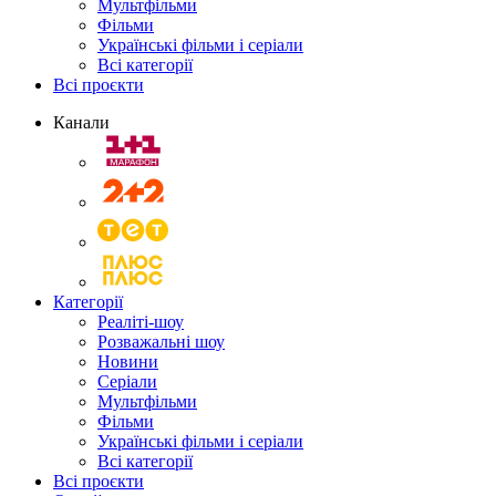
Мультфільми
Фільми
Українські фільми і серіали
Всі категорії
Всі проєкти
Канали
Категорії
Реаліті-шоу
Розважальні шоу
Новини
Серіали
Мультфільми
Фільми
Українські фільми і серіали
Всі категорії
Всі проєкти