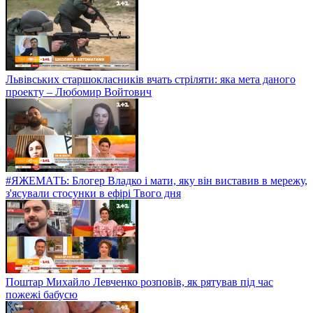
Львівських старшокласників вчать стріляти: яка мета даного
проекту – Любомир Войтович
#ЯЖЕМАТЬ: Блогер Владко і мати, яку він виставив в мережу,
з'ясували стосунки в ефірі Твого дня
Поштар Михайло Левченко розповів, як рятував під час
пожежі бабусю