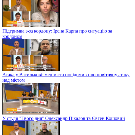
Підтримка з-за кордону: Ірена Карпа про ситуацію за
кордоном
Атака у Василькові: мер міста повідомив про повітряну атаку
над містом
У студії "Твого дня" Олександр Пікалов та Євген Кошовий