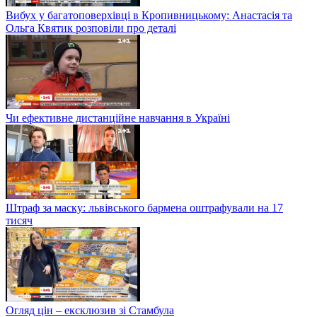
Вибух у багатоповерхівці в Кропивницькому: Анастасія та
Ольга Квятик розповіли про деталі
Чи ефективне дистанційне навчання в Україні
Штраф за маску: львівського бармена оштрафували на 17
тисяч
Огляд цін – ексклюзив зі Стамбула