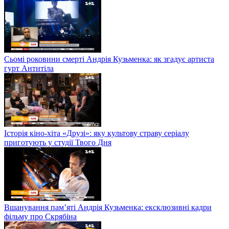
Сьомі роковини смерті Андрія Кузьменка: як згадує артиста
гурт Антитіла
Історія кіно-хіта «Друзі»: яку культову страву серіалу
приготують у студії Твого Дня
Вшанування пам’яті Андрія Кузьменка: ексклюзивні кадри
фільму про Скрябіна