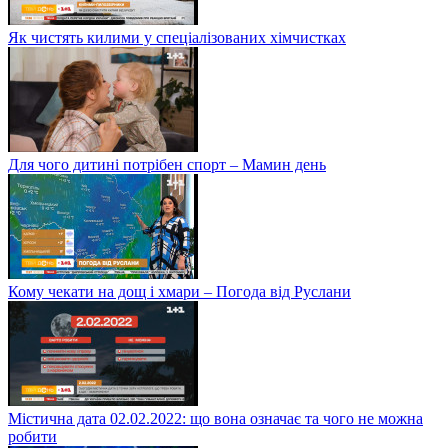
Як чистять килими у спеціалізованих хімчистках
Для чого дитині потрібен спорт – Мамин день
Кому чекати на дощ і хмари – Погода від Руслани
Містична дата 02.02.2022: що вона означає та чого не можна
робити