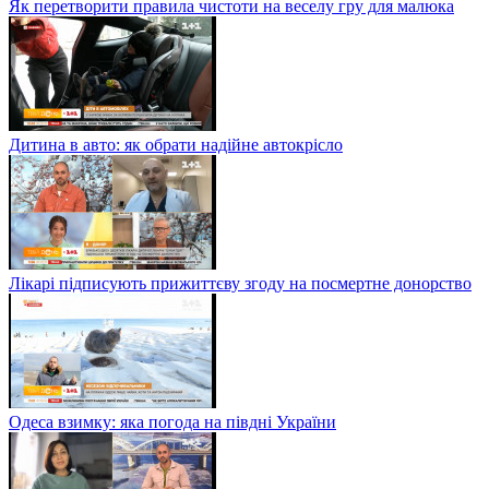
Як перетворити правила чистоти на веселу гру для малюка
Дитина в авто: як обрати надійне автокрісло
Лікарі підписують прижиттєву згоду на посмертне донорство
Одеса взимку: яка погода на півдні України