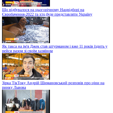
Що відбувалося на цьогорічному Нацвідборі на
Євробачення-2022 та хто буде представляти Україну
Як такса на ім'я Джек став штурманом і вже 11 років їздить у
рейси разом зі своїм хазяїном
Зірка ТікТоку Андрій Шимановський розповів про ціни на
ринку Львова