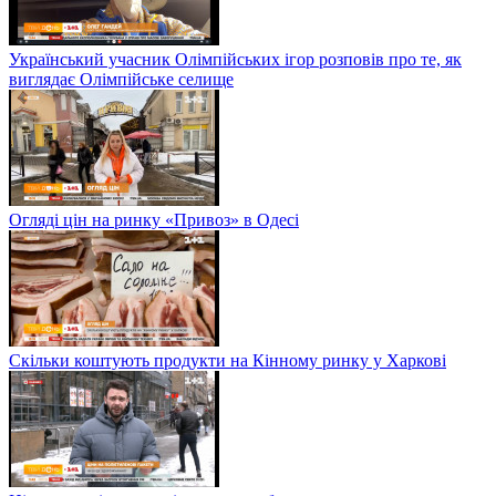
Український учасник Олімпійських ігор розповів про те, як
виглядає Олімпійське селище
Огляді цін на ринку «Привоз» в Одесі
Скільки коштують продукти на Кінному ринку у Харкові