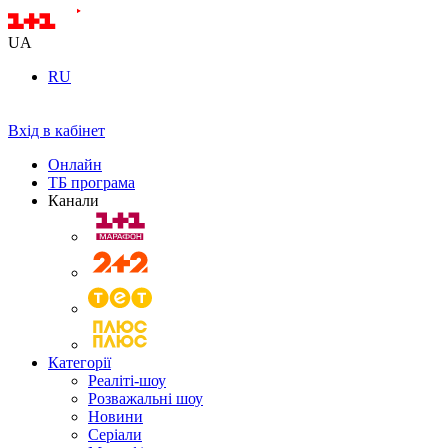
UA
RU
Вхід в кабінет
Онлайн
ТБ програма
Канали
Категорії
Реаліті-шоу
Розважальні шоу
Новини
Серіали