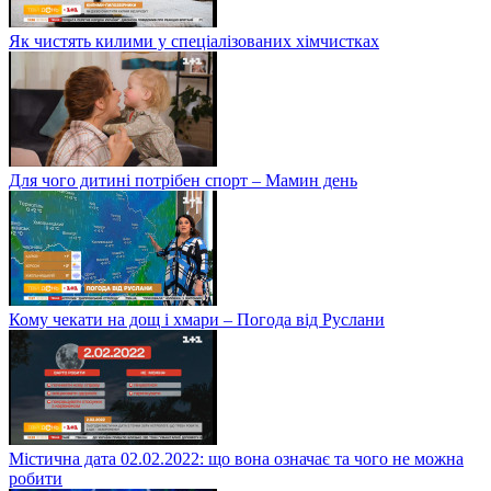
Як чистять килими у спеціалізованих хімчистках
Для чого дитині потрібен спорт – Мамин день
Кому чекати на дощ і хмари – Погода від Руслани
Містична дата 02.02.2022: що вона означає та чого не можна
робити