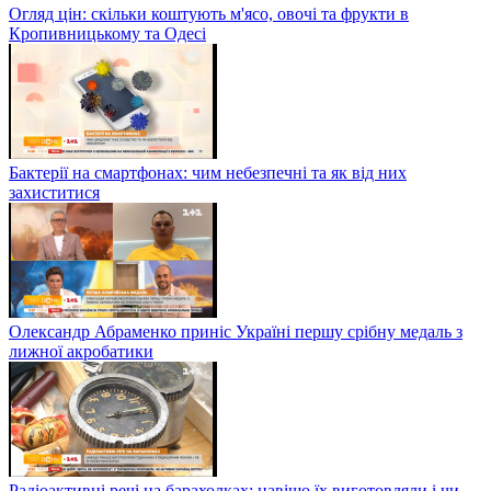
Огляд цін: скільки коштують м'ясо, овочі та фрукти в
Кропивницькому та Одесі
Бактерії на смартфонах: чим небезпечні та як від них
захиститися
Олександр Абраменко приніс Україні першу срібну медаль з
лижної акробатики
Радіоактивні речі на барахолках: навіщо їх виготовляли і чи