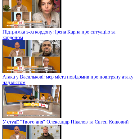
Підтримка з-за кордону: Ірена Карпа про ситуацію за
кордоном
Атака у Василькові: мер міста повідомив про повітряну атаку
над містом
У студії "Твого дня" Олександр Пікалов та Євген Кошовий