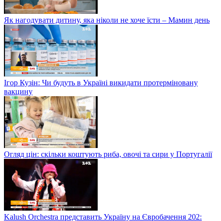
Як нагодувати дитину, яка ніколи не хоче їсти – Мамин день
Ігор Кузін: Чи будуть в Україні викидати протерміновану
вакцину
Огляд цін: скільки коштують риба, овочі та сири у Португалії
Kalush Orchestra представить Україну на Євробачення 202: