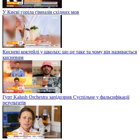
У Києві горіла гімназія східних мов
Кисневі коктейлі у школах: що це таке та чому він називається
кисневим
Гурт Kalush Orchestra запідозрив Суспільне у фальсифікації
результатів