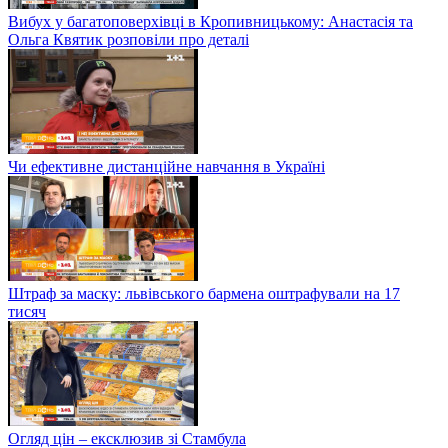
Вибух у багатоповерхівці в Кропивницькому: Анастасія та
Ольга Квятик розповіли про деталі
Чи ефективне дистанційне навчання в Україні
Штраф за маску: львівського бармена оштрафували на 17
тисяч
Огляд цін – ексклюзив зі Стамбула