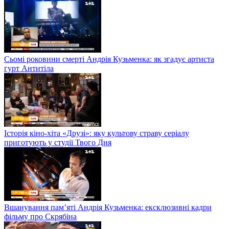
Сьомі роковини смерті Андрія Кузьменка: як згадує артиста
гурт Антитіла
Історія кіно-хіта «Друзі»: яку культову страву серіалу
приготують у студії Твого Дня
Вшанування пам’яті Андрія Кузьменка: ексклюзивні кадри
фільму про Скрябіна