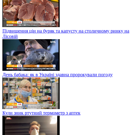
Підвищення цін на буряк та капусту на столичному ринку на
Лісовій
День бабака: як в Україні здавна пророкували погоду
Куди зник ртутний термометр з аптек