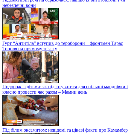
небезпечні вони
Гурт “Антитіла” вступив до тероборони – фронтмен Тарас
Тополя на прямому зв'язку
Подорож із дітьми: як підготуватися для спільної мандрівки і
класно провести час разом – Мамин день
Під білим оксамитом: невідомі та цікаві факти про Камамбер