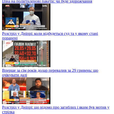
Ціна на поліетиленові пакети: чи буде здорожчання
Розстріл у Дніпрі: коли відбудеться суд та у якому стані
поранені
Вперше за сім років долар перевалив за 29 гривень: що
очікувати далі
Розстріл у Дніпрі: що відомо про загиблих і яким був мотив у
стрілка