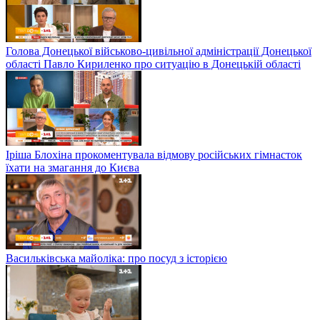
Голова Донецької військово-цивільної адміністрації Донецької
області Павло Кириленко про ситуацію в Донецькій області
Іріша Блохіна прокоментувала відмову російських гімнасток
їхати на змагання до Києва
Васильківська майоліка: про посуд з історією