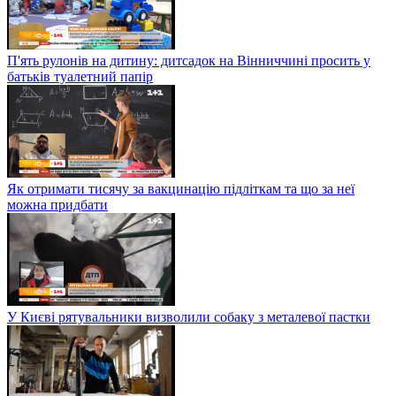
П'ять рулонів на дитину: дитсадок на Вінниччині просить у
батьків туалетний папір
Як отримати тисячу за вакцинацію підліткам та що за неї
можна придбати
У Києві рятувальники визволили собаку з металевої пастки