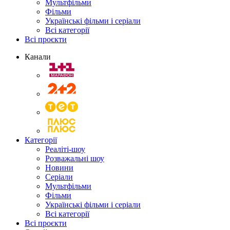
Мультфільми
Фільми
Українські фільми і серіали
Всі категорії
Всі проєкти
Канали
Категорії
Реаліті-шоу
Розважальні шоу
Новини
Серіали
Мультфільми
Фільми
Українські фільми і серіали
Всі категорії
Всі проєкти