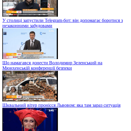
У столиці запустили Telegram-бот: він допомагає боротися з
незаконними забудовами
Що намагався донести Володимир Зеленський на
Мюнхенській конференції безпеки
Шквальний вітер пронісся Львовом: яка там зараз ситуація