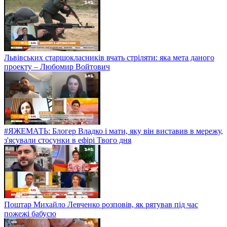
Львівських старшокласників вчать стріляти: яка мета даного
проекту – Любомир Войтович
#ЯЖЕМАТЬ: Блогер Владко і мати, яку він виставив в мережу,
з'ясували стосунки в ефірі Твого дня
Поштар Михайло Левченко розповів, як рятував під час
пожежі бабусю