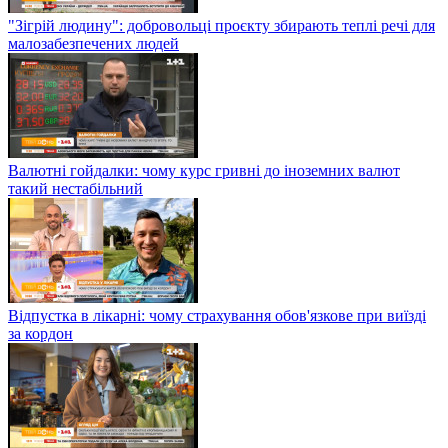
"Зігрій людину": добровольці проєкту збирають теплі речі для
малозабезпечених людей
Валютні гойдалки: чому курс гривні до іноземних валют
такий нестабільний
Відпустка в лікарні: чому страхування обов'язкове при виїзді
за кордон