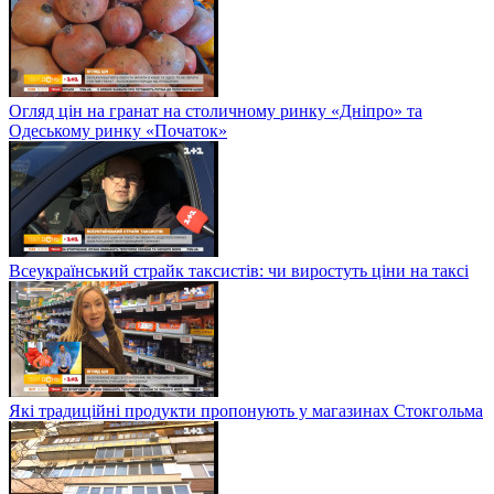
Огляд цін на гранат на столичному ринку «Дніпро» та
Одеському ринку «Початок»
Всеукраїнський страйк таксистів: чи виростуть ціни на таксі
Які традиційні продукти пропонують у магазинах Стокгольма