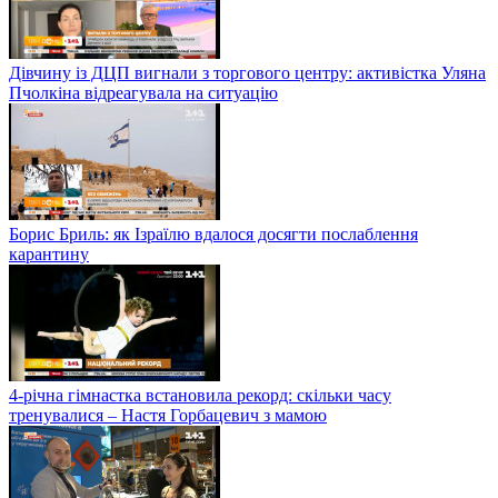
Дівчину із ДЦП вигнали з торгового центру: активістка Уляна
Пчолкіна відреагувала на ситуацію
Борис Бриль: як Ізраїлю вдалося досягти послаблення
карантину
4-річна гімнастка встановила рекорд: скільки часу
тренувалися – Настя Горбацевич з мамою