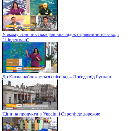
У якому стані постраждалі внаслідок стрілянини на заводі
"Південмаш"
До Києва наближається снігопад – Погода від Руслани
Ціни на продукти в Україні і Європі: де дорожче