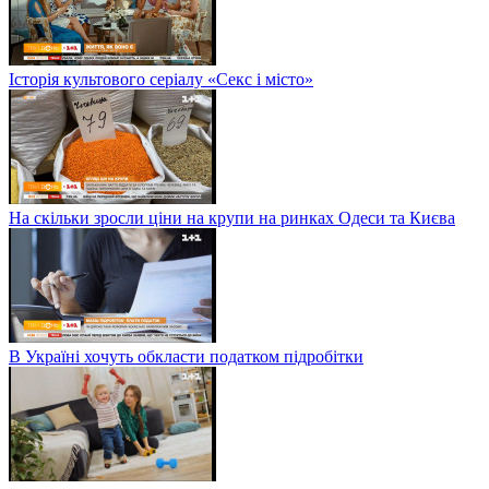
Історія культового серіалу «Секс і місто»
На скільки зросли ціни на крупи на ринках Одеси та Києва
В Україні хочуть обкласти податком підробітки