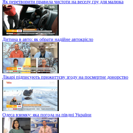
Як перетворити правила чистоти на веселу гру для малюка
Дитина в авто: як обрати надійне автокрісло
Лікарі підписують прижиттєву згоду на посмертне донорство
Одеса взимку: яка погода на півдні України