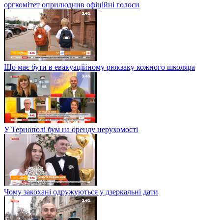
оргкомітет оприлюднив офіційні голоси
Що має бути в евакуаційному рюкзаку кожного школяра
У Тернополі бум на оренду нерухомості
Чому закохані одружуються у дзеркальні дати