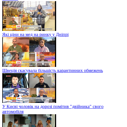
Які ціни на мед на ринку у Дніпрі
Швеція скасувала більшість карантинних обмежень
У Києві чоловік на дорозі помітив "двійника" свого
автомобіля