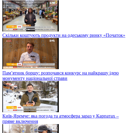
Скільки коштують продукти на одеському ринку «Початок»
Пам’ятник борщу: розпочався конкурс на найкращу ідею
монументу національної страви
Київ-Яремче: яка погода та атмосфера зараз у Карпатах –
пряме включення