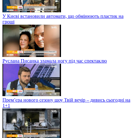
У Києві встановили автомати, що обмінюють пластик на
гроші
Руслана Писанка зламала ногу під час спектаклю
Прем’єра нового сезону шоу Твій вечір – дивись сьогодні на
1+1