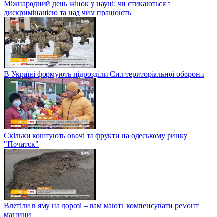
Міжнародний день жінок у науці: чи стикаються з
дискримінацією та над чим працюють
В Україні формують підрозділи Сил територіальної оборони
Скільки коштують овочі та фрукти на одеському ринку
"Початок"
Влетіли в яму на дорозі – вам мають компенсувати ремонт
машини