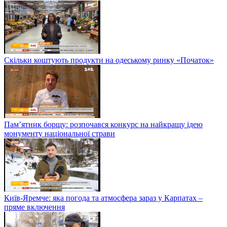
Скільки коштують продукти на одеському ринку «Початок»
Пам’ятник борщу: розпочався конкурс на найкращу ідею
монументу національної страви
Київ-Яремче: яка погода та атмосфера зараз у Карпатах –
пряме включення