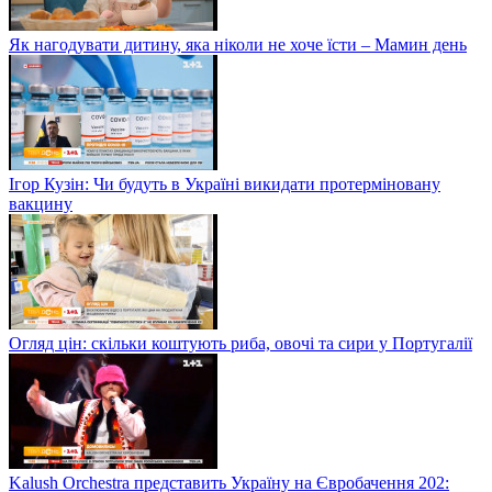
Як нагодувати дитину, яка ніколи не хоче їсти – Мамин день
Ігор Кузін: Чи будуть в Україні викидати протерміновану
вакцину
Огляд цін: скільки коштують риба, овочі та сири у Португалії
Kalush Orchestra представить Україну на Євробачення 202: