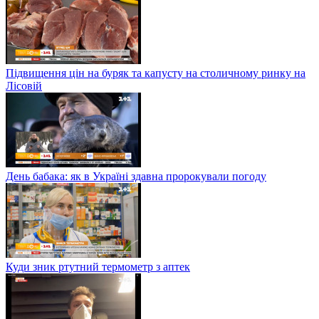
Підвищення цін на буряк та капусту на столичному ринку на
Лісовій
День бабака: як в Україні здавна пророкували погоду
Куди зник ртутний термометр з аптек