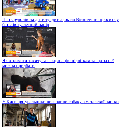
П'ять рулонів на дитину: дитсадок на Вінниччині просить у
батьків туалетний папір
Як отримати тисячу за вакцинацію підліткам та що за неї
можна придбати
У Києві рятувальники визволили собаку з металевої пастки