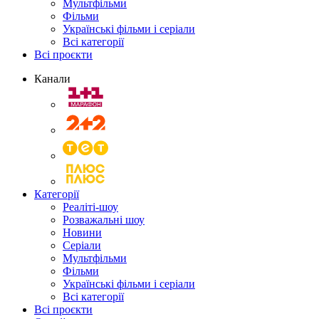
Мультфільми
Фільми
Українські фільми і серіали
Всі категорії
Всі проєкти
Канали
Категорії
Реаліті-шоу
Розважальні шоу
Новини
Серіали
Мультфільми
Фільми
Українські фільми і серіали
Всі категорії
Всі проєкти