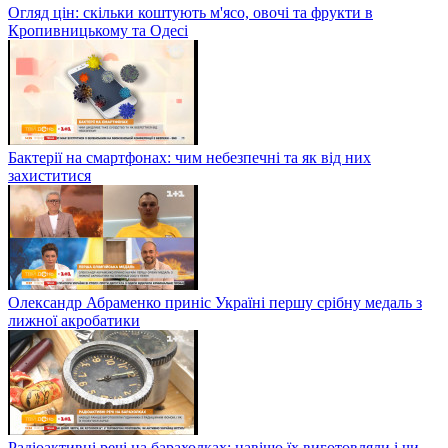
Огляд цін: скільки коштують м'ясо, овочі та фрукти в
Кропивницькому та Одесі
Бактерії на смартфонах: чим небезпечні та як від них
захиститися
Олександр Абраменко приніс Україні першу срібну медаль з
лижної акробатики
Радіоактивні речі на барахолках: навіщо їх виготовляли і чи