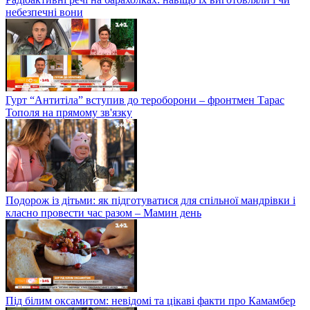
небезпечні вони
Гурт “Антитіла” вступив до тероборони – фронтмен Тарас
Тополя на прямому зв'язку
Подорож із дітьми: як підготуватися для спільної мандрівки і
класно провести час разом – Мамин день
Під білим оксамитом: невідомі та цікаві факти про Камамбер