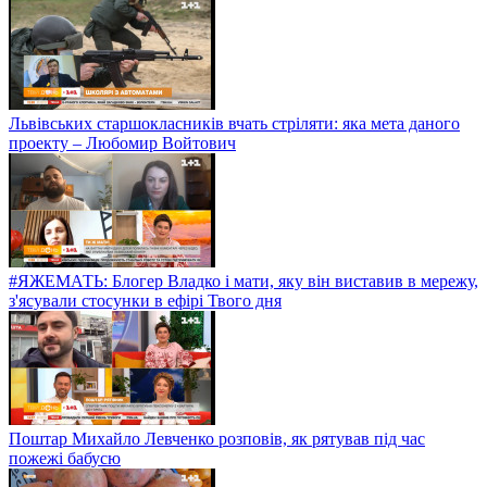
Львівських старшокласників вчать стріляти: яка мета даного
проекту – Любомир Войтович
#ЯЖЕМАТЬ: Блогер Владко і мати, яку він виставив в мережу,
з'ясували стосунки в ефірі Твого дня
Поштар Михайло Левченко розповів, як рятував під час
пожежі бабусю