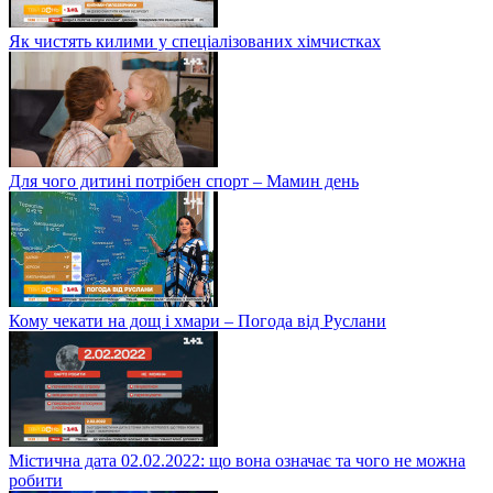
Як чистять килими у спеціалізованих хімчистках
Для чого дитині потрібен спорт – Мамин день
Кому чекати на дощ і хмари – Погода від Руслани
Містична дата 02.02.2022: що вона означає та чого не можна
робити