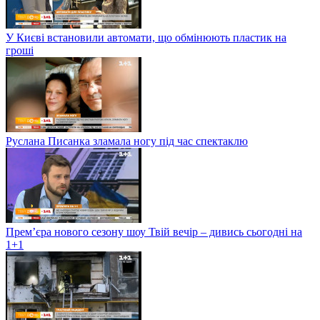
У Києві встановили автомати, що обмінюють пластик на
гроші
Руслана Писанка зламала ногу під час спектаклю
Прем’єра нового сезону шоу Твій вечір – дивись сьогодні на
1+1