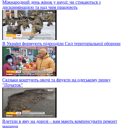
Міжнародний день жінок у науці: чи стикаються з
дискримінацією та над чим працюють
В Україні формують підрозділи Сил територіальної оборони
Скільки коштують овочі та фрукти на одеському ринку
"Початок"
Влетіли в яму на дорозі – вам мають компенсувати ремонт
машини