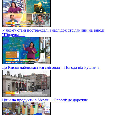
У якому стані постраждалі внаслідок стрілянини на заводі
"Південмаш"
До Києва наближається снігопад – Погода від Руслани
Ціни на продукти в Україні і Європі: де дорожче