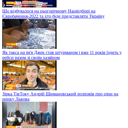
Що відбувалося на цьогорічному Нацвідборі на
Євробачення-2022 та хто буде представляти Україну
Як такса на ім'я Джек став штурманом і вже 11 років їздить у
рейси разом зі своїм хазяїном
Зірка ТікТоку Андрій Шимановський розповів про ціни на
ринку Львова