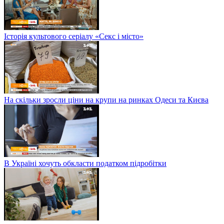
Історія культового серіалу «Секс і місто»
На скільки зросли ціни на крупи на ринках Одеси та Києва
В Україні хочуть обкласти податком підробітки