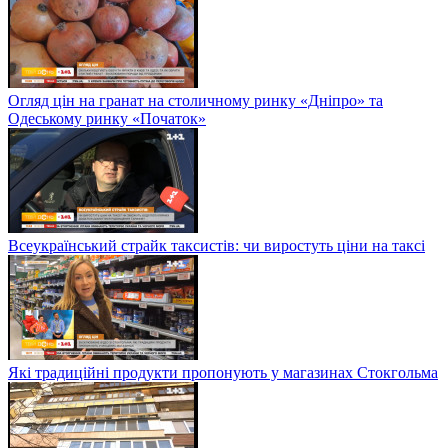
Огляд цін на гранат на столичному ринку «Дніпро» та
Одеському ринку «Початок»
Всеукраїнський страйк таксистів: чи виростуть ціни на таксі
Які традиційні продукти пропонують у магазинах Стокгольма