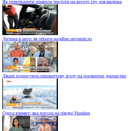
Як перетворити правила чистоти на веселу гру для малюка
Дитина в авто: як обрати надійне автокрісло
Лікарі підписують прижиттєву згоду на посмертне донорство
Одеса взимку: яка погода на півдні України