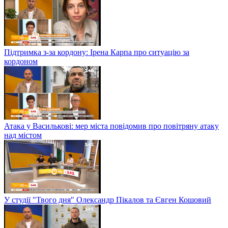
Підтримка з-за кордону: Ірена Карпа про ситуацію за
кордоном
Атака у Василькові: мер міста повідомив про повітряну атаку
над містом
У студії "Твого дня" Олександр Пікалов та Євген Кошовий