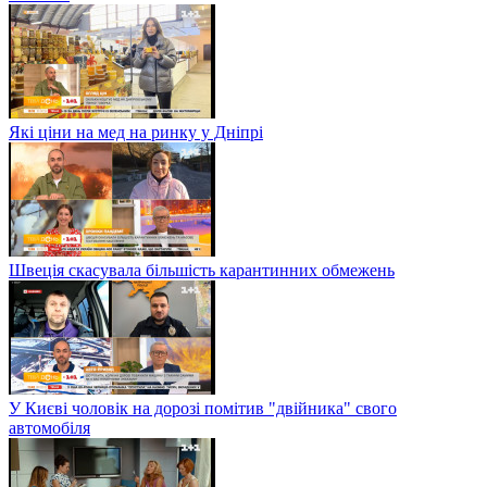
Які ціни на мед на ринку у Дніпрі
Швеція скасувала більшість карантинних обмежень
У Києві чоловік на дорозі помітив "двійника" свого
автомобіля