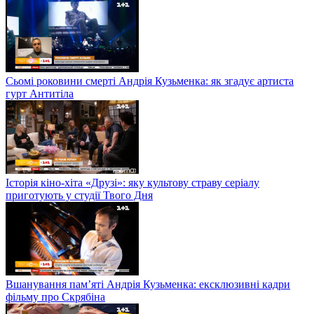
Сьомі роковини смерті Андрія Кузьменка: як згадує артиста
гурт Антитіла
Історія кіно-хіта «Друзі»: яку культову страву серіалу
приготують у студії Твого Дня
Вшанування пам’яті Андрія Кузьменка: ексклюзивні кадри
фільму про Скрябіна