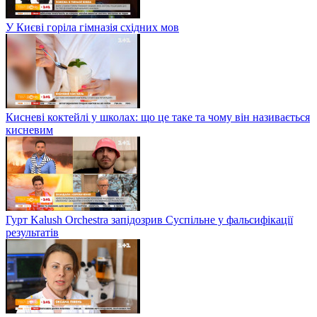
У Києві горіла гімназія східних мов
Кисневі коктейлі у школах: що це таке та чому він називається
кисневим
Гурт Kalush Orchestra запідозрив Суспільне у фальсифікації
результатів