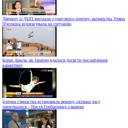
Дівчину із ДЦП вигнали з торгового центру: активістка Уляна
Пчолкіна відреагувала на ситуацію
Борис Бриль: як Ізраїлю вдалося досягти послаблення
карантину
4-річна гімнастка встановила рекорд: скільки часу
тренувалися – Настя Горбацевич з мамою