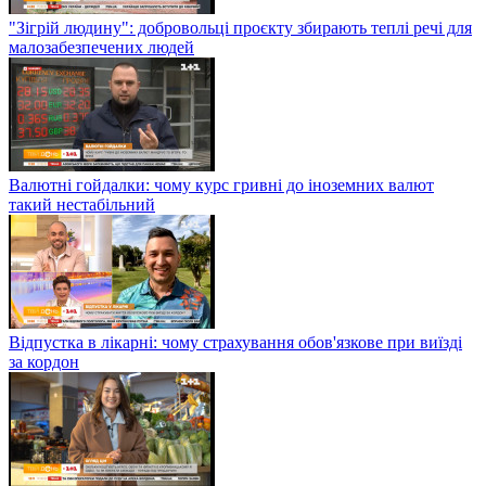
"Зігрій людину": добровольці проєкту збирають теплі речі для
малозабезпечених людей
Валютні гойдалки: чому курс гривні до іноземних валют
такий нестабільний
Відпустка в лікарні: чому страхування обов'язкове при виїзді
за кордон