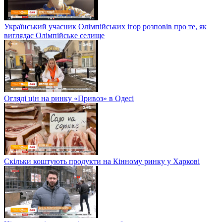
Український учасник Олімпійських ігор розповів про те, як
виглядає Олімпійське селище
Огляді цін на ринку «Привоз» в Одесі
Скільки коштують продукти на Кінному ринку у Харкові