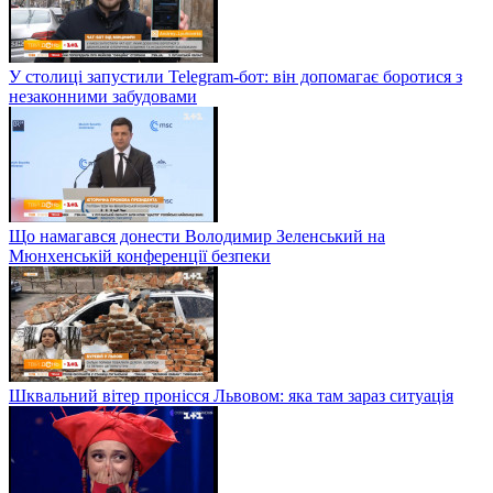
У столиці запустили Telegram-бот: він допомагає боротися з
незаконними забудовами
Що намагався донести Володимир Зеленський на
Мюнхенській конференції безпеки
Шквальний вітер пронісся Львовом: яка там зараз ситуація