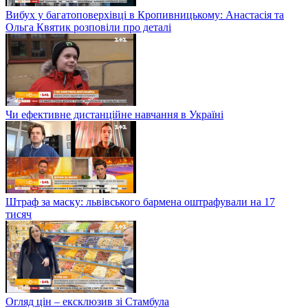
Вибух у багатоповерхівці в Кропивницькому: Анастасія та
Ольга Квятик розповіли про деталі
Чи ефективне дистанційне навчання в Україні
Штраф за маску: львівського бармена оштрафували на 17
тисяч
Огляд цін – ексклюзив зі Стамбула