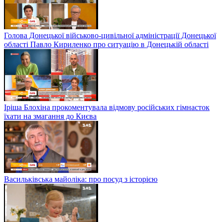
Голова Донецької військово-цивільної адміністрації Донецької
області Павло Кириленко про ситуацію в Донецькій області
Іріша Блохіна прокоментувала відмову російських гімнасток
їхати на змагання до Києва
Васильківська майоліка: про посуд з історією