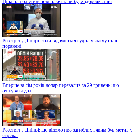
Ціна на поліетиленові пакети: чи буде здорожчання
Розстріл у Дніпрі: коли відбудеться суд та у якому стані
поранені
Вперше за сім років долар перевалив за 29 гривень: що
очікувати далі
Розстріл у Дніпрі: що відомо про загиблих і яким був мотив у
стрілка