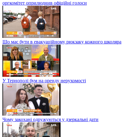
оргкомітет оприлюднив офіційні голоси
Що має бути в евакуаційному рюкзаку кожного школяра
У Тернополі бум на оренду нерухомості
Чому закохані одружуються у дзеркальні дати