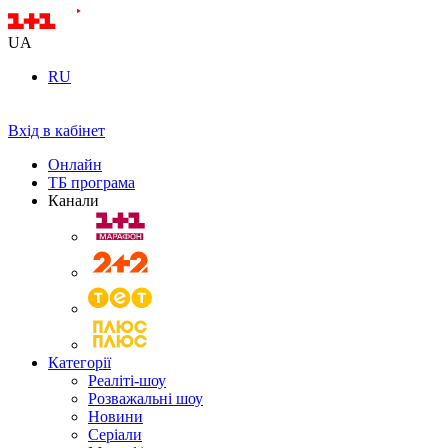
UA
RU
Вхід в кабінет
Онлайн
ТБ програма
Канали
Категорії
Реаліті-шоу
Розважальні шоу
Новини
Серіали