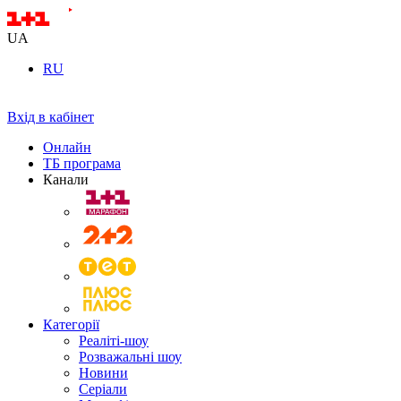
UA
RU
Вхід в кабінет
Онлайн
ТБ програма
Канали
Категорії
Реаліті-шоу
Розважальні шоу
Новини
Серіали