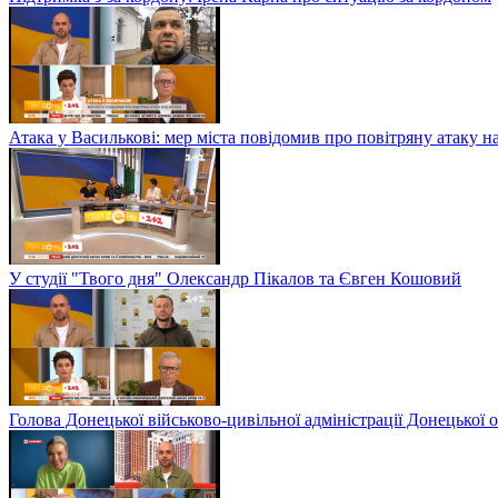
Атака у Василькові: мер міста повідомив про повітряну атаку н
У студії "Твого дня" Олександр Пікалов та Євген Кошовий
Голова Донецької військово-цивільної адміністрації Донецької