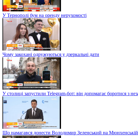
У Тернополі бум на оренду нерухомості
Чому закохані одружуються у дзеркальні дати
У столиці запустили Telegram-бот: він допомагає боротися з н
Що намагався донести Володимир Зеленський на Мюнхенській 