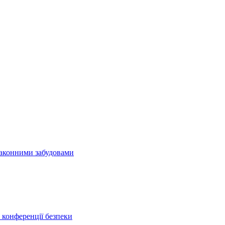
езаконними забудовами
конференції безпеки