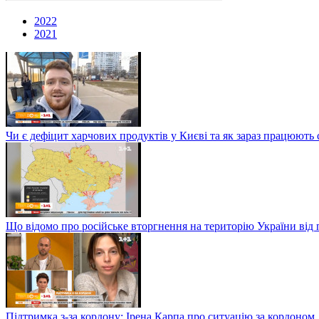
2022
2021
Чи є дефіцит харчових продуктів у Києві та як зараз працюють 
Що відомо про російське вторгнення на територію України від 
Підтримка з-за кордону: Ірена Карпа про ситуацію за кордоном