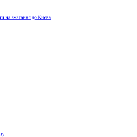
ати на змагання до Києва
ину