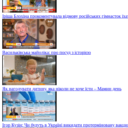
Іріша Блохіна прокоментувала відмову російських гімнасток їх
Васильківська майоліка: про посуд з історією
Як нагодувати дитину, яка ніколи не хоче їсти – Мамин день
Ігор Кузін: Чи будуть в Україні викидати протерміновану вакц