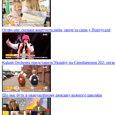
Огляд цін: скільки коштують риба, овочі та сири у Португалії
Kalush Orchestra представить Україну на Євробачення 202: орг
Що має бути в евакуаційному рюкзаку кожного школяра