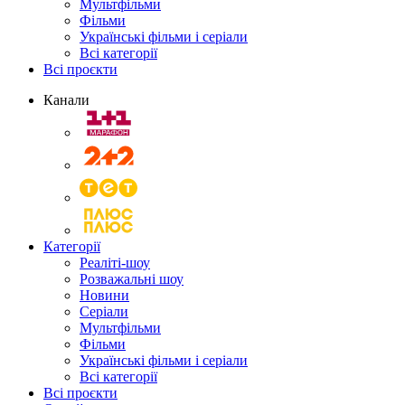
Мультфільми
Фільми
Українські фільми і серіали
Всі категорії
Всі проєкти
Канали
Категорії
Реаліті-шоу
Розважальні шоу
Новини
Серіали
Мультфільми
Фільми
Українські фільми і серіали
Всі категорії
Всі проєкти