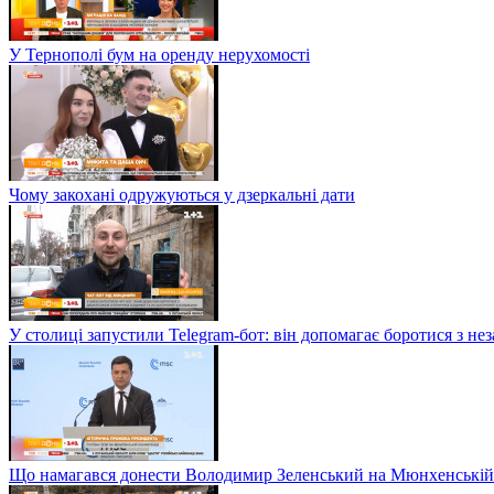
У Тернополі бум на оренду нерухомості
Чому закохані одружуються у дзеркальні дати
У столиці запустили Telegram-бот: він допомагає боротися з н
Що намагався донести Володимир Зеленський на Мюнхенській 