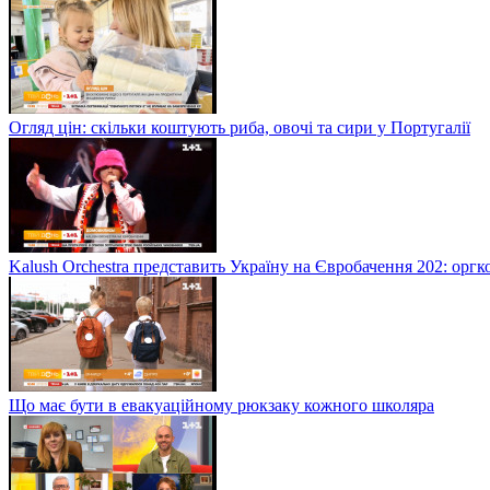
Огляд цін: скільки коштують риба, овочі та сири у Португалії
Kalush Orchestra представить Україну на Євробачення 202: орг
Що має бути в евакуаційному рюкзаку кожного школяра