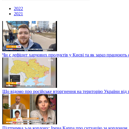
2022
2021
Чи є дефіцит харчових продуктів у Києві та як зараз працюють 
Що відомо про російське вторгнення на територію України від 
Підтримка з-за кордону: Ірена Карпа про ситуацію за кордоном