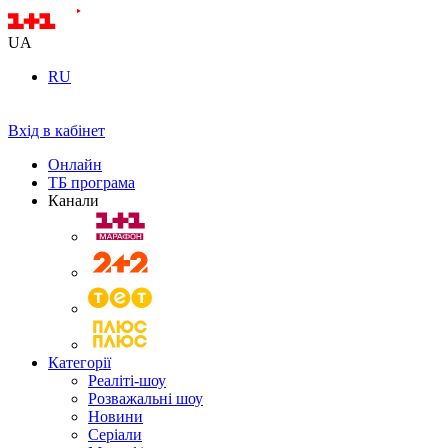
UA
RU
Вхід в кабінет
Онлайн
ТБ програма
Канали
Категорії
Реаліті-шоу
Розважальні шоу
Новини
Серіали