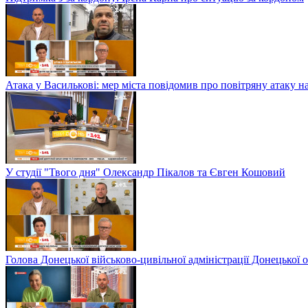
Атака у Василькові: мер міста повідомив про повітряну атаку н
У студії "Твого дня" Олександр Пікалов та Євген Кошовий
Голова Донецької військово-цивільної адміністрації Донецької