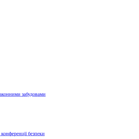
езаконними забудовами
конференції безпеки