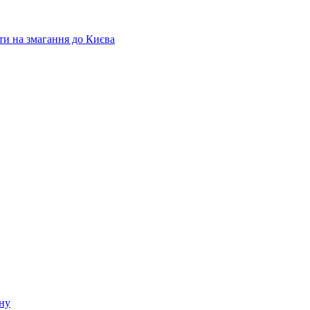
ати на змагання до Києва
ину