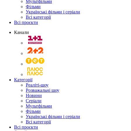
Мультфільми
Фільми
Українські фільми і серіали
Всі категорії
Всі проєкти
Канали
Категорії
Реаліті-шоу
Розважальні шоу
Новини
Серіали
Мультфільми
Фільми
Українські фільми і серіали
Всі категорії
Всі проєкти