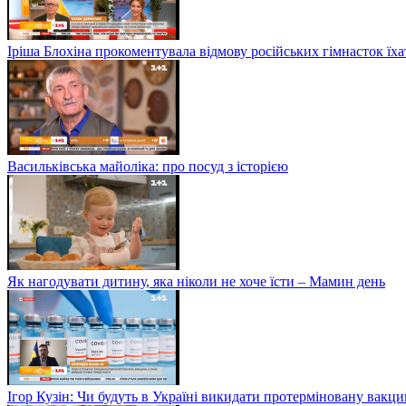
Іріша Блохіна прокоментувала відмову російських гімнасток їх
Васильківська майоліка: про посуд з історією
Як нагодувати дитину, яка ніколи не хоче їсти – Мамин день
Ігор Кузін: Чи будуть в Україні викидати протерміновану вакц