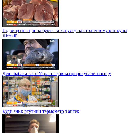
Підвищення цін на буряк та капусту на столичному ринку на
Лісовій
День бабака: як в Україні здавна пророкували погоду
Куди зник ртутний термометр з аптек