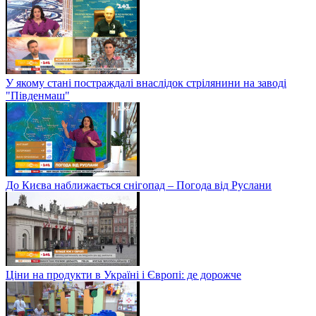
У якому стані постраждалі внаслідок стрілянини на заводі
"Південмаш"
До Києва наближається снігопад – Погода від Руслани
Ціни на продукти в Україні і Європі: де дорожче