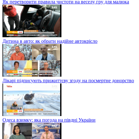
Як перетворити правила чистоти на веселу гру для малюка
Дитина в авто: як обрати надійне автокрісло
Лікарі підписують прижиттєву згоду на посмертне донорство
Одеса взимку: яка погода на півдні України