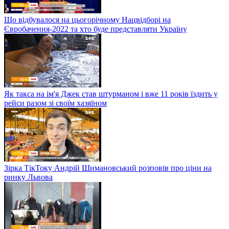
Що відбувалося на цьогорічному Нацвідборі на
Євробачення-2022 та хто буде представляти Україну
Як такса на ім'я Джек став штурманом і вже 11 років їздить у
рейси разом зі своїм хазяїном
Зірка ТікТоку Андрій Шимановський розповів про ціни на
ринку Львова