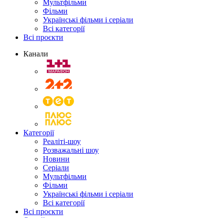
Мультфільми
Фільми
Українські фільми і серіали
Всі категорії
Всі проєкти
Канали
Категорії
Реаліті-шоу
Розважальні шоу
Новини
Серіали
Мультфільми
Фільми
Українські фільми і серіали
Всі категорії
Всі проєкти