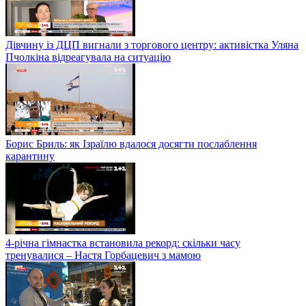
Дівчину із ДЦП вигнали з торгового центру: активістка Уляна
Пчолкіна відреагувала на ситуацію
Борис Бриль: як Ізраїлю вдалося досягти послаблення
карантину
4-річна гімнастка встановила рекорд: скільки часу
тренувалися – Настя Горбацевич з мамою