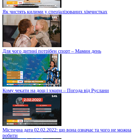
Як чистять килими у спеціалізованих хімчистках
Для чого дитині потрібен спорт – Мамин день
Кому чекати на дощ і хмари – Погода від Руслани
Містична дата 02.02.2022: що вона означає та чого не можна
робити