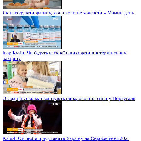
Як нагодувати дитину, яка ніколи не хоче їсти – Мамин день
Ігор Кузін: Чи будуть в Україні викидати протерміновану
вакцину
Огляд цін: скільки коштують риба, овочі та сири у Португалії
Kalush Orchestra представить Україну на Євробачення 202: