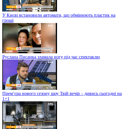
У Києві встановили автомати, що обмінюють пластик на
гроші
Руслана Писанка зламала ногу під час спектаклю
Прем’єра нового сезону шоу Твій вечір – дивись сьогодні на
1+1