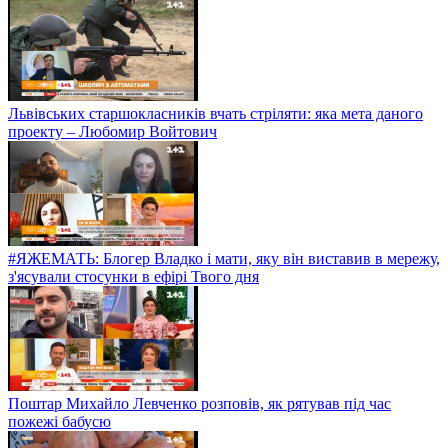
Львівських старшокласників вчать стріляти: яка мета даного
проекту – Любомир Войтович
#ЯЖЕМАТЬ: Блогер Владко і мати, яку він виставив в мережу,
з'ясували стосунки в ефірі Твого дня
Поштар Михайло Левченко розповів, як рятував під час
пожежі бабусю