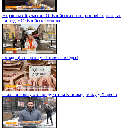
Український учасник Олімпійських ігор розповів про те, як
виглядає Олімпійське селище
Огляді цін на ринку «Привоз» в Одесі
Скільки коштують продукти на Кінному ринку у Харкові