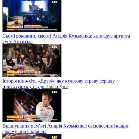
Сьомі роковини смерті Андрія Кузьменка: як згадує артиста
гурт Антитіла
Історія кіно-хіта «Друзі»: яку культову страву серіалу
приготують у студії Твого Дня
Вшанування пам’яті Андрія Кузьменка: ексклюзивні кадри
фільму про Скрябіна