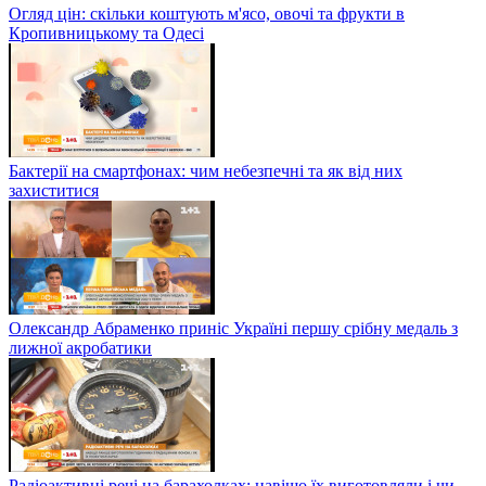
Огляд цін: скільки коштують м'ясо, овочі та фрукти в
Кропивницькому та Одесі
Бактерії на смартфонах: чим небезпечні та як від них
захиститися
Олександр Абраменко приніс Україні першу срібну медаль з
лижної акробатики
Радіоактивні речі на барахолках: навіщо їх виготовляли і чи