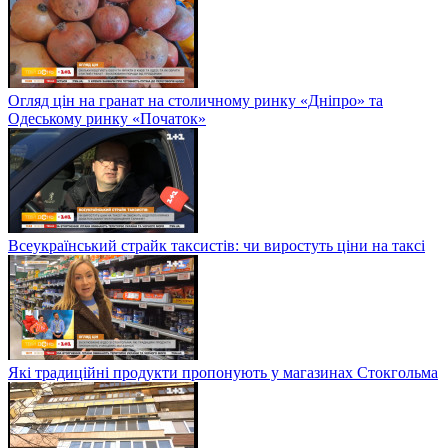
Огляд цін на гранат на столичному ринку «Дніпро» та
Одеському ринку «Початок»
Всеукраїнський страйк таксистів: чи виростуть ціни на таксі
Які традиційні продукти пропонують у магазинах Стокгольма