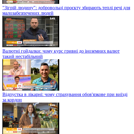
"Зігрій людину": добровольці проєкту збирають теплі речі для
малозабезпечених людей
Валютні гойдалки: чому курс гривні до іноземних валют
такий нестабільний
Відпустка в лікарні: чому страхування обов'язкове при виїзді
за кордон