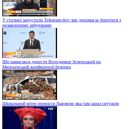
У столиці запустили Telegram-бот: він допомагає боротися з
незаконними забудовами
Що намагався донести Володимир Зеленський на
Мюнхенській конференції безпеки
Шквальний вітер пронісся Львовом: яка там зараз ситуація