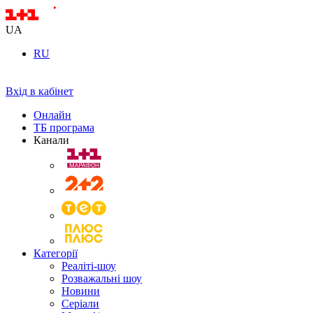
UA
RU
Вхід в кабінет
Онлайн
ТБ програма
Канали
Категорії
Реаліті-шоу
Розважальні шоу
Новини
Серіали