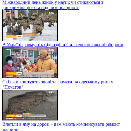
Міжнародний день жінок у науці: чи стикаються з
дискримінацією та над чим працюють
В Україні формують підрозділи Сил територіальної оборони
Скільки коштують овочі та фрукти на одеському ринку
"Початок"
Влетіли в яму на дорозі – вам мають компенсувати ремонт
машини