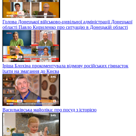
Голова Донецької військово-цивільної адміністрації Донецької
області Павло Кириленко про ситуацію в Донецькій області
Іріша Блохіна прокоментувала відмову російських гімнасток
їхати на змагання до Києва
Васильківська майоліка: про посуд з історією