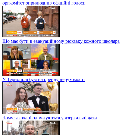
оргкомітет оприлюднив офіційні голоси
Що має бути в евакуаційному рюкзаку кожного школяра
У Тернополі бум на оренду нерухомості
Чому закохані одружуються у дзеркальні дати