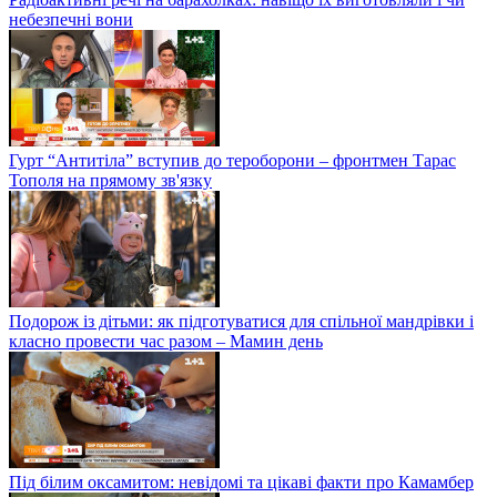
небезпечні вони
Гурт “Антитіла” вступив до тероборони – фронтмен Тарас
Тополя на прямому зв'язку
Подорож із дітьми: як підготуватися для спільної мандрівки і
класно провести час разом – Мамин день
Під білим оксамитом: невідомі та цікаві факти про Камамбер