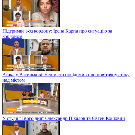
Підтримка з-за кордону: Ірена Карпа про ситуацію за
кордоном
Атака у Василькові: мер міста повідомив про повітряну атаку
над містом
У студії "Твого дня" Олександр Пікалов та Євген Кошовий