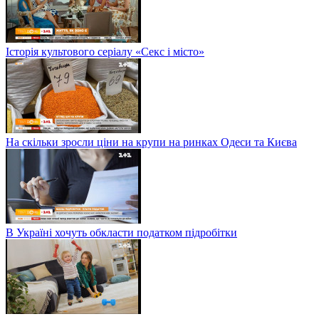
Історія культового серіалу «Секс і місто»
На скільки зросли ціни на крупи на ринках Одеси та Києва
В Україні хочуть обкласти податком підробітки