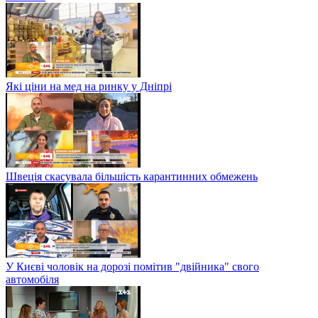
Які ціни на мед на ринку у Дніпрі
Швеція скасувала більшість карантинних обмежень
У Києві чоловік на дорозі помітив "двійника" свого
автомобіля