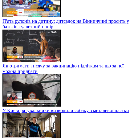
П'ять рулонів на дитину: дитсадок на Вінниччині просить у
батьків туалетний папір
Як отримати тисячу за вакцинацію підліткам та що за неї
можна придбати
У Києві рятувальники визволили собаку з металевої пастки