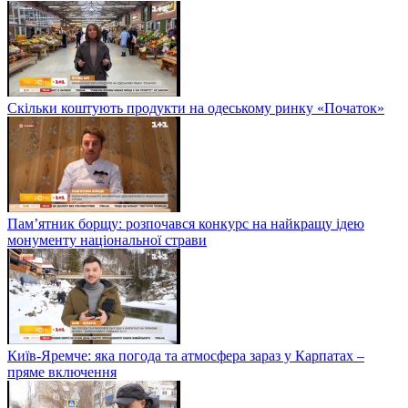
Скільки коштують продукти на одеському ринку «Початок»
Пам’ятник борщу: розпочався конкурс на найкращу ідею
монументу національної страви
Київ-Яремче: яка погода та атмосфера зараз у Карпатах –
пряме включення