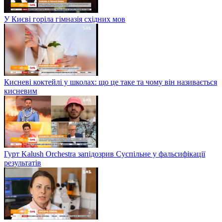
У Києві горіла гімназія східних мов
Кисневі коктейлі у школах: що це таке та чому він називається
кисневим
Гурт Kalush Orchestra запідозрив Суспільне у фальсифікації
результатів