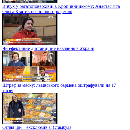
Вибух у багатоповерхівці в Кропивницькому: Анастасія та
Ольга Квятик розповіли про деталі
Чи ефективне дистанційне навчання в Україні
Штраф за маску: львівського бармена оштрафували на 17
тисяч
Огляд цін – ексклюзив зі Стамбула