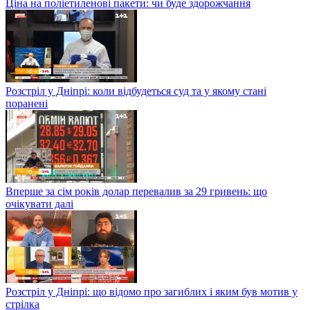
Ціна на поліетиленові пакети: чи буде здорожчання
Розстріл у Дніпрі: коли відбудеться суд та у якому стані
поранені
Вперше за сім років долар перевалив за 29 гривень: що
очікувати далі
Розстріл у Дніпрі: що відомо про загиблих і яким був мотив у
стрілка