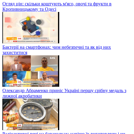
Огляд цін: скільки коштують м'ясо, овочі та фрукти в
Кропивницькому та Одесі
Бактерії на смартфонах: чим небезпечні та як від них
захиститися
Олександр Абраменко приніс Україні першу срібну медаль з
лижної акробатики
Радіоактивні речі на барахолках: навіщо їх виготовляли і чи