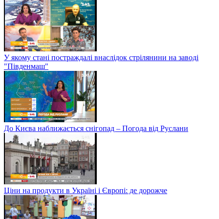
У якому стані постраждалі внаслідок стрілянини на заводі
"Південмаш"
До Києва наближається снігопад – Погода від Руслани
Ціни на продукти в Україні і Європі: де дорожче