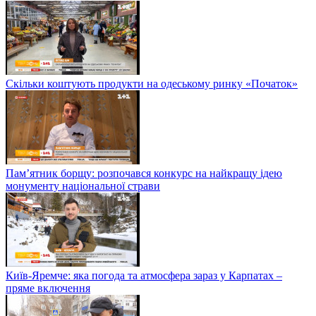
Скільки коштують продукти на одеському ринку «Початок»
Пам’ятник борщу: розпочався конкурс на найкращу ідею
монументу національної страви
Київ-Яремче: яка погода та атмосфера зараз у Карпатах –
пряме включення