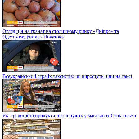
Огляд цін на гранат на столичному ринку «Дніпро» та
Одеському ринку «Початок»
Всеукраїнський страйк таксистів: чи виростуть ціни на таксі
Які традиційні продукти пропонують у магазинах Стокгольма