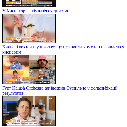
У Києві горіла гімназія східних мов
Кисневі коктейлі у школах: що це таке та чому він називається
кисневим
Гурт Kalush Orchestra запідозрив Суспільне у фальсифікації
результатів