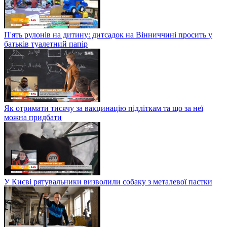
П'ять рулонів на дитину: дитсадок на Вінниччині просить у
батьків туалетний папір
Як отримати тисячу за вакцинацію підліткам та що за неї
можна придбати
У Києві рятувальники визволили собаку з металевої пастки