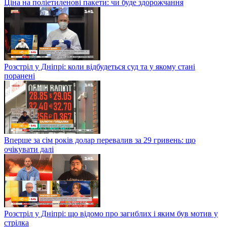
Ціна на поліетиленові пакети: чи буде здорожчання
Розстріл у Дніпрі: коли відбудеться суд та у якому стані
поранені
Вперше за сім років долар перевалив за 29 гривень: що
очікувати далі
Розстріл у Дніпрі: що відомо про загиблих і яким був мотив у
стрілка