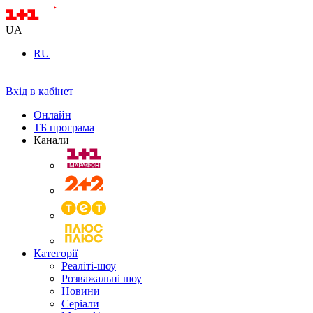
UA
RU
Вхід в кабінет
Онлайн
ТБ програма
Канали
Категорії
Реаліті-шоу
Розважальні шоу
Новини
Серіали