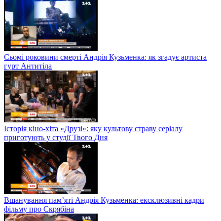
Сьомі роковини смерті Андрія Кузьменка: як згадує артиста
гурт Антитіла
Історія кіно-хіта «Друзі»: яку культову страву серіалу
приготують у студії Твого Дня
Вшанування пам’яті Андрія Кузьменка: ексклюзивні кадри
фільму про Скрябіна