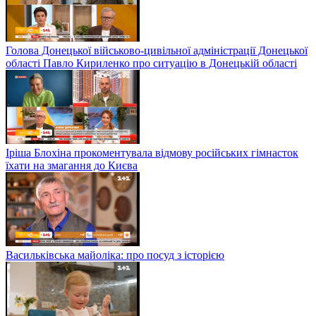
Голова Донецької військово-цивільної адміністрації Донецької
області Павло Кириленко про ситуацію в Донецькій області
Іріша Блохіна прокоментувала відмову російських гімнасток
їхати на змагання до Києва
Васильківська майоліка: про посуд з історією