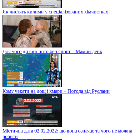
Як чистять килими у спеціалізованих хімчистках
Для чого дитині потрібен спорт – Мамин день
Кому чекати на дощ і хмари – Погода від Руслани
Містична дата 02.02.2022: що вона означає та чого не можна
робити