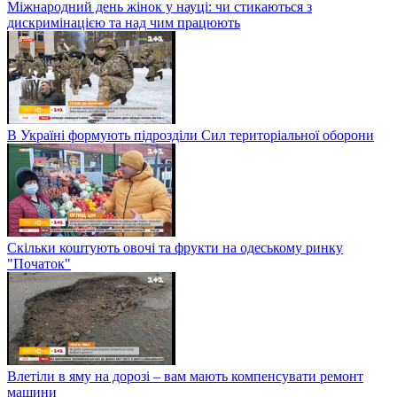
Міжнародний день жінок у науці: чи стикаються з
дискримінацією та над чим працюють
В Україні формують підрозділи Сил територіальної оборони
Скільки коштують овочі та фрукти на одеському ринку
"Початок"
Влетіли в яму на дорозі – вам мають компенсувати ремонт
машини