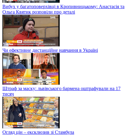
Вибух у багатоповерхівці в Кропивницькому: Анастасія та
Ольга Квятик розповіли про деталі
Чи ефективне дистанційне навчання в Україні
Штраф за маску: львівського бармена оштрафували на 17
тисяч
Огляд цін – ексклюзив зі Стамбула