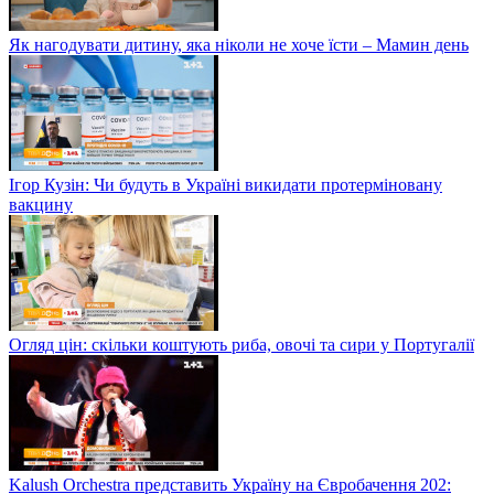
Як нагодувати дитину, яка ніколи не хоче їсти – Мамин день
Ігор Кузін: Чи будуть в Україні викидати протерміновану
вакцину
Огляд цін: скільки коштують риба, овочі та сири у Португалії
Kalush Orchestra представить Україну на Євробачення 202: