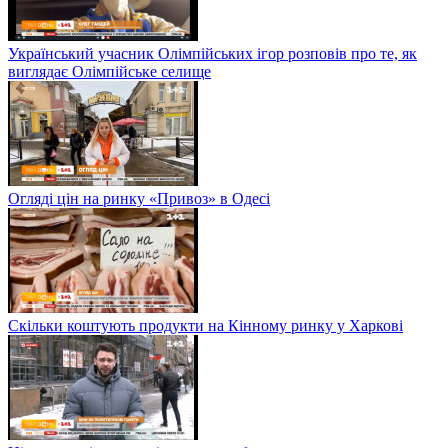
Український учасник Олімпійських ігор розповів про те, як
виглядає Олімпійське селище
Огляді цін на ринку «Привоз» в Одесі
Скільки коштують продукти на Кінному ринку у Харкові