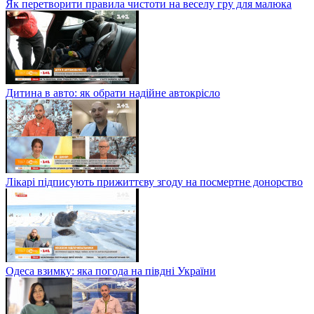
Як перетворити правила чистоти на веселу гру для малюка
Дитина в авто: як обрати надійне автокрісло
Лікарі підписують прижиттєву згоду на посмертне донорство
Одеса взимку: яка погода на півдні України