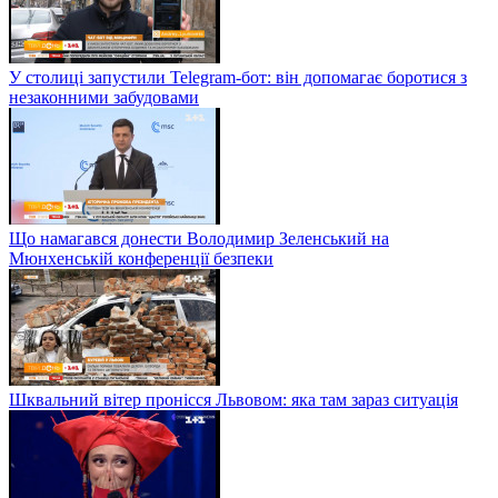
У столиці запустили Telegram-бот: він допомагає боротися з
незаконними забудовами
Що намагався донести Володимир Зеленський на
Мюнхенській конференції безпеки
Шквальний вітер пронісся Львовом: яка там зараз ситуація