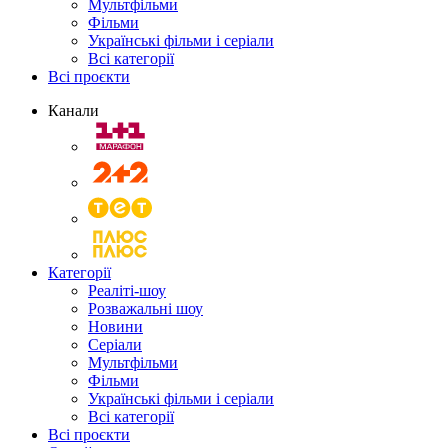
Мультфільми
Фільми
Українські фільми і серіали
Всі категорії
Всі проєкти
Канали
Категорії
Реаліті-шоу
Розважальні шоу
Новини
Серіали
Мультфільми
Фільми
Українські фільми і серіали
Всі категорії
Всі проєкти