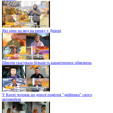
Які ціни на мед на ринку у Дніпрі
Швеція скасувала більшість карантинних обмежень
У Києві чоловік на дорозі помітив "двійника" свого
автомобіля