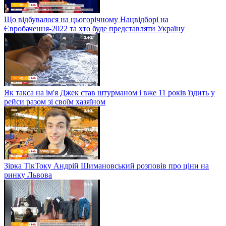
Що відбувалося на цьогорічному Нацвідборі на
Євробачення-2022 та хто буде представляти Україну
Як такса на ім'я Джек став штурманом і вже 11 років їздить у
рейси разом зі своїм хазяїном
Зірка ТікТоку Андрій Шимановський розповів про ціни на
ринку Львова