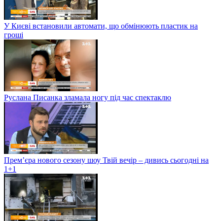
У Києві встановили автомати, що обмінюють пластик на
гроші
Руслана Писанка зламала ногу під час спектаклю
Прем’єра нового сезону шоу Твій вечір – дивись сьогодні на
1+1