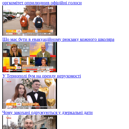
оргкомітет оприлюднив офіційні голоси
Що має бути в евакуаційному рюкзаку кожного школяра
У Тернополі бум на оренду нерухомості
Чому закохані одружуються у дзеркальні дати