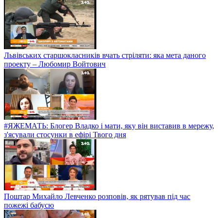
Львівських старшокласників вчать стріляти: яка мета даного
проекту – Любомир Войтович
#ЯЖЕМАТЬ: Блогер Владко і мати, яку він виставив в мережу,
з'ясували стосунки в ефірі Твого дня
Поштар Михайло Левченко розповів, як рятував під час
пожежі бабусю