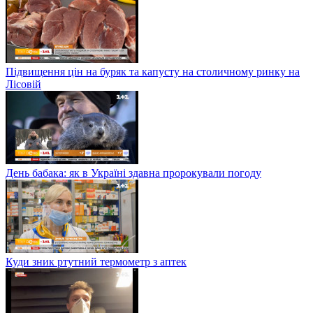
Підвищення цін на буряк та капусту на столичному ринку на
Лісовій
День бабака: як в Україні здавна пророкували погоду
Куди зник ртутний термометр з аптек