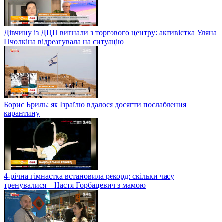
Дівчину із ДЦП вигнали з торгового центру: активістка Уляна
Пчолкіна відреагувала на ситуацію
Борис Бриль: як Ізраїлю вдалося досягти послаблення
карантину
4-річна гімнастка встановила рекорд: скільки часу
тренувалися – Настя Горбацевич з мамою