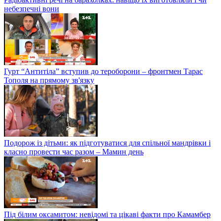
небезпечні вони
Гурт “Антитіла” вступив до тероборони – фронтмен Тарас
Тополя на прямому зв'язку
Подорож із дітьми: як підготуватися для спільної мандрівки і
класно провести час разом – Мамин день
Під білим оксамитом: невідомі та цікаві факти про Камамбер