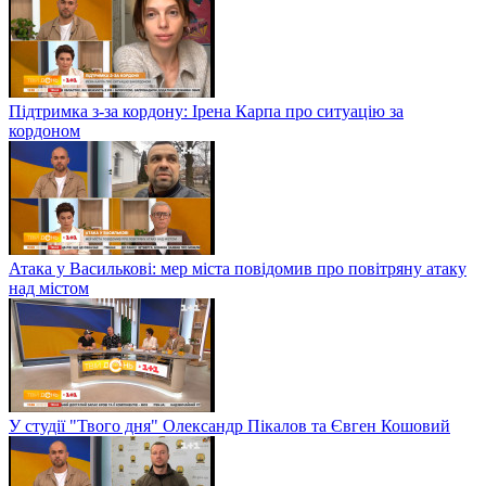
Підтримка з-за кордону: Ірена Карпа про ситуацію за
кордоном
Атака у Василькові: мер міста повідомив про повітряну атаку
над містом
У студії "Твого дня" Олександр Пікалов та Євген Кошовий