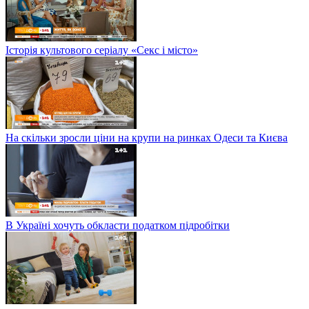
Історія культового серіалу «Секс і місто»
На скільки зросли ціни на крупи на ринках Одеси та Києва
В Україні хочуть обкласти податком підробітки