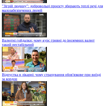
"Зігрій людину": добровольці проєкту збирають теплі речі для
малозабезпечених людей
Валютні гойдалки: чому курс гривні до іноземних валют
такий нестабільний
Відпустка в лікарні: чому страхування обов'язкове при виїзді
за кордон