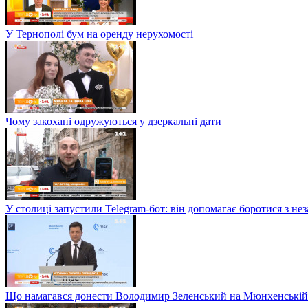
У Тернополі бум на оренду нерухомості
Чому закохані одружуються у дзеркальні дати
У столиці запустили Telegram-бот: він допомагає боротися з н
Що намагався донести Володимир Зеленський на Мюнхенській 