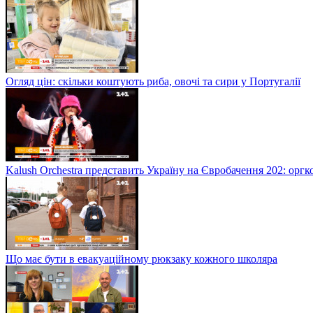
Огляд цін: скільки коштують риба, овочі та сири у Португалії
Kalush Orchestra представить Україну на Євробачення 202: орг
Що має бути в евакуаційному рюкзаку кожного школяра