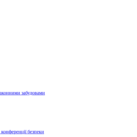
езаконними забудовами
конференції безпеки