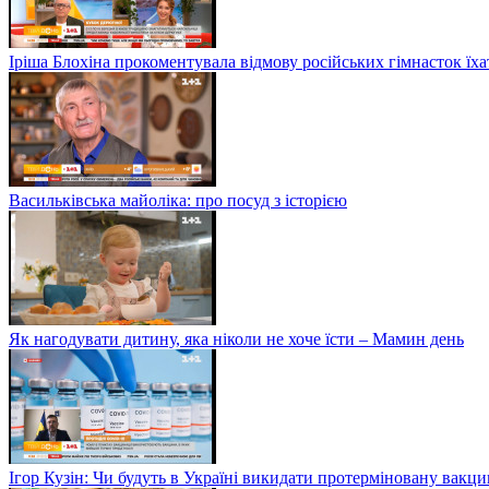
Іріша Блохіна прокоментувала відмову російських гімнасток їх
Васильківська майоліка: про посуд з історією
Як нагодувати дитину, яка ніколи не хоче їсти – Мамин день
Ігор Кузін: Чи будуть в Україні викидати протерміновану вакц