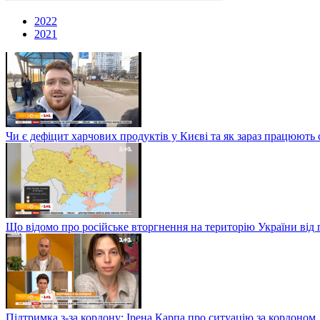
2022
2021
Чи є дефіцит харчових продуктів у Києві та як зараз працюють 
Що відомо про російське вторгнення на територію України від 
Підтримка з-за кордону: Ірена Карпа про ситуацію за кордоном