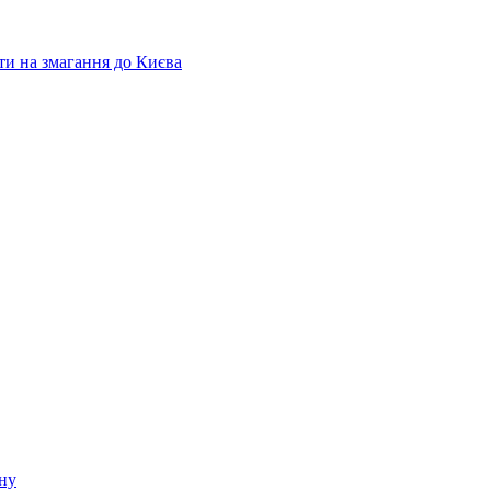
ати на змагання до Києва
ину