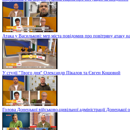
Атака у Василькові: мер міста повідомив про повітряну атаку н
У студії "Твого дня" Олександр Пікалов та Євген Кошовий
Голова Донецької військово-цивільної адміністрації Донецької