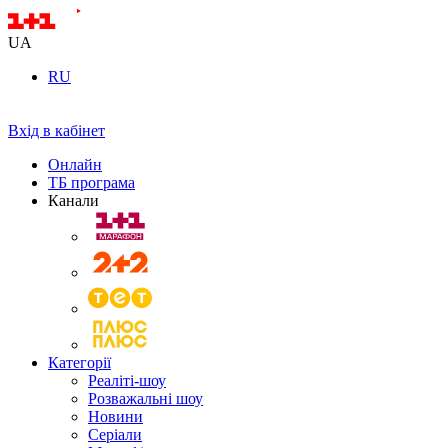
UA
RU
Вхід в кабінет
Онлайн
ТБ програма
Канали
Категорії
Реаліті-шоу
Розважальні шоу
Новини
Серіали