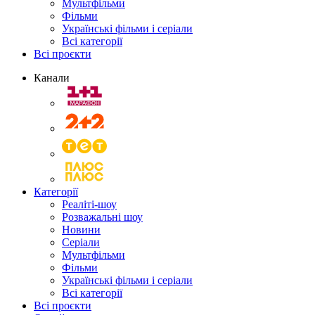
Мультфільми
Фільми
Українські фільми і серіали
Всі категорії
Всі проєкти
Канали
Категорії
Реаліті-шоу
Розважальні шоу
Новини
Серіали
Мультфільми
Фільми
Українські фільми і серіали
Всі категорії
Всі проєкти