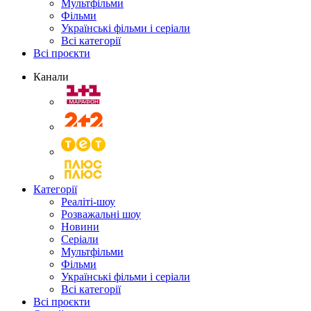
Мультфільми
Фільми
Українські фільми і серіали
Всі категорії
Всі проєкти
Канали
Категорії
Реаліті-шоу
Розважальні шоу
Новини
Серіали
Мультфільми
Фільми
Українські фільми і серіали
Всі категорії
Всі проєкти