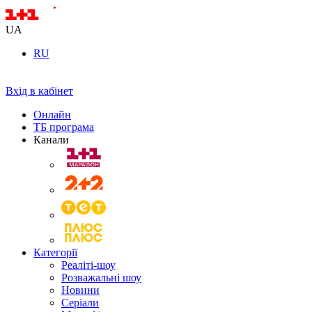
UA
RU
Вхід в кабінет
Онлайн
ТБ програма
Канали
Категорії
Реаліті-шоу
Розважальні шоу
Новини
Серіали