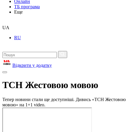
Онлайн
ТБ програма
Еще
UA
RU
Відкрити у додатку
ТСН Жестовою мовою
Тепер новини стали ще доступніші. Дивись «ТСН Жестовою
мовою» на 1+1 video.