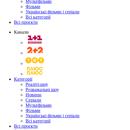
Мультфільми
Фільми
Українські фільми і серіали
Всі категорії
Всі проєкти
Канали
Категорії
Реаліті-шоу
Розважальні шоу
Новини
Серіали
Мультфільми
Фільми
Українські фільми і серіали
Всі категорії
Всі проєкти