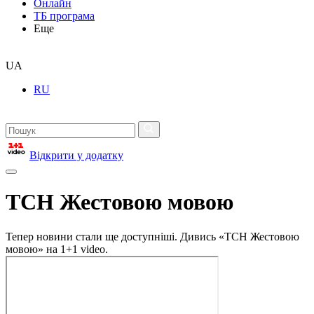
Онлайн
ТБ програма
Еще
UA
RU
Відкрити у додатку
ТСН Жестовою мовою
Тепер новини стали ще доступніші. Дивись «ТСН Жестовою
мовою» на 1+1 video.