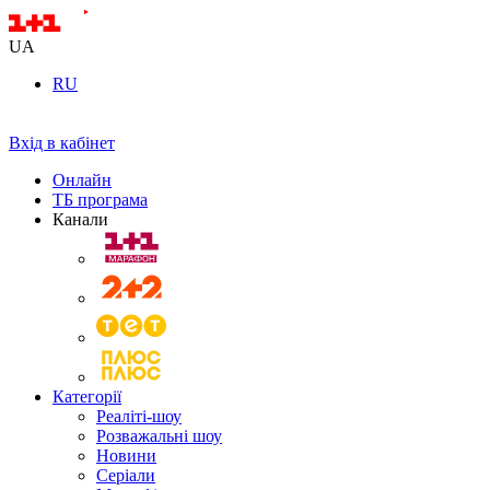
UA
RU
Вхід в кабінет
Онлайн
ТБ програма
Канали
Категорії
Реаліті-шоу
Розважальні шоу
Новини
Серіали