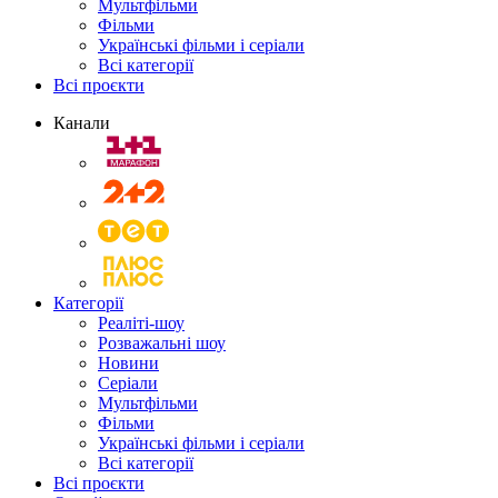
Мультфільми
Фільми
Українські фільми і серіали
Всі категорії
Всі проєкти
Канали
Категорії
Реаліті-шоу
Розважальні шоу
Новини
Серіали
Мультфільми
Фільми
Українські фільми і серіали
Всі категорії
Всі проєкти