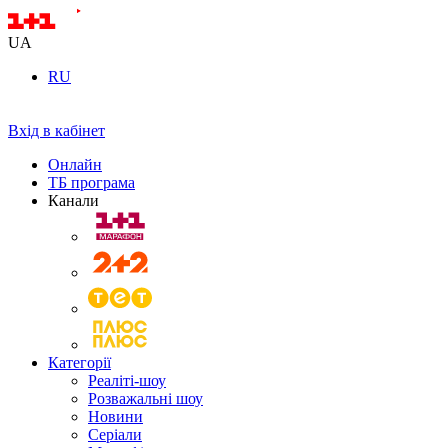
UA
RU
Вхід в кабінет
Онлайн
ТБ програма
Канали
Категорії
Реаліті-шоу
Розважальні шоу
Новини
Серіали