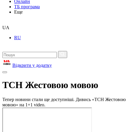
Онлайн
ТБ програма
Еще
UA
RU
Відкрити у додатку
ТСН Жестовою мовою
Тепер новини стали ще доступніші. Дивись «ТСН Жестовою
мовою» на 1+1 video.