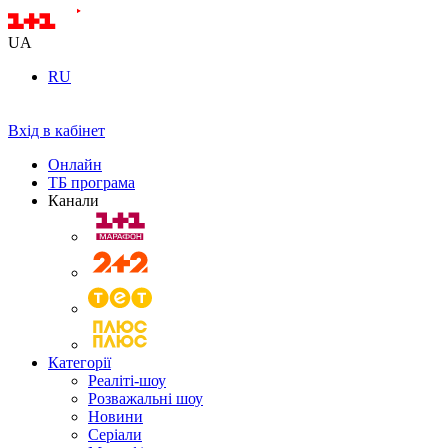
UA
RU
Вхід в кабінет
Онлайн
ТБ програма
Канали
Категорії
Реаліті-шоу
Розважальні шоу
Новини
Серіали