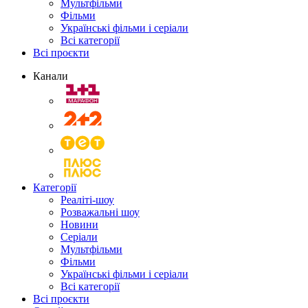
Мультфільми
Фільми
Українські фільми і серіали
Всі категорії
Всі проєкти
Канали
Категорії
Реаліті-шоу
Розважальні шоу
Новини
Серіали
Мультфільми
Фільми
Українські фільми і серіали
Всі категорії
Всі проєкти