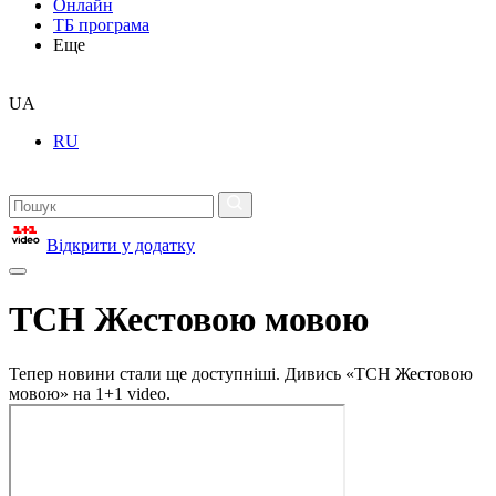
Онлайн
ТБ програма
Еще
UA
RU
Відкрити у додатку
ТСН Жестовою мовою
Тепер новини стали ще доступніші. Дивись «ТСН Жестовою
мовою» на 1+1 video.