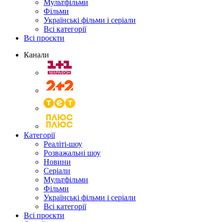
Мультфільми
Фільми
Українські фільми і серіали
Всі категорії
Всі проєкти
Канали
Категорії
Реаліті-шоу
Розважальні шоу
Новини
Серіали
Мультфільми
Фільми
Українські фільми і серіали
Всі категорії
Всі проєкти