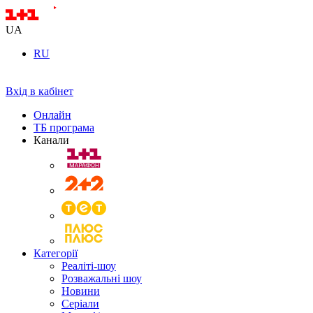
UA
RU
Вхід в кабінет
Онлайн
ТБ програма
Канали
Категорії
Реаліті-шоу
Розважальні шоу
Новини
Серіали