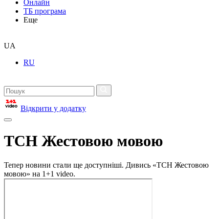
Онлайн
ТБ програма
Еще
UA
RU
Відкрити у додатку
ТСН Жестовою мовою
Тепер новини стали ще доступніші. Дивись «ТСН Жестовою
мовою» на 1+1 video.