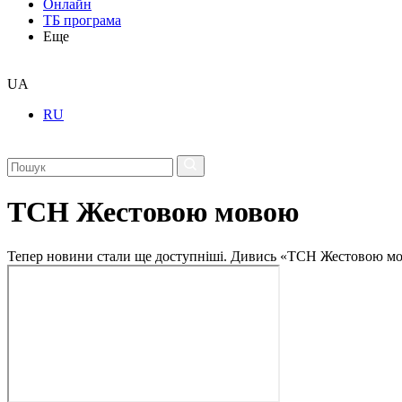
Онлайн
ТБ програма
Еще
UA
RU
ТСН Жестовою мовою
Тепер новини стали ще доступніші. Дивись «ТСН Жестовою мо