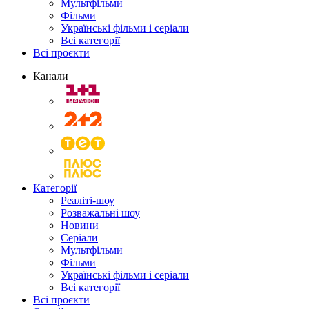
Мультфільми
Фільми
Українські фільми і серіали
Всі категорії
Всі проєкти
Канали
Категорії
Реаліті-шоу
Розважальні шоу
Новини
Серіали
Мультфільми
Фільми
Українські фільми і серіали
Всі категорії
Всі проєкти