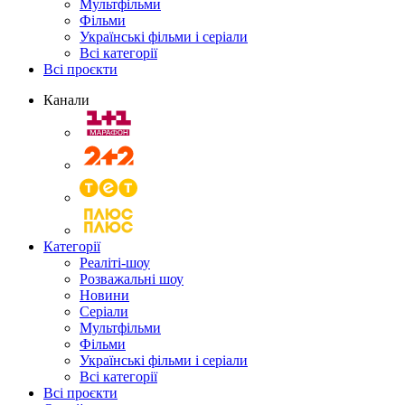
Мультфільми
Фільми
Українські фільми і серіали
Всі категорії
Всі проєкти
Канали
Категорії
Реаліті-шоу
Розважальні шоу
Новини
Серіали
Мультфільми
Фільми
Українські фільми і серіали
Всі категорії
Всі проєкти