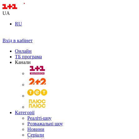
UA
RU
Вхід в кабінет
Онлайн
ТБ програма
Канали
Категорії
Реаліті-шоу
Розважальні шоу
Новини
Серіали