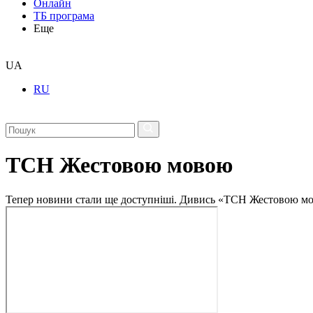
Онлайн
ТБ програма
Еще
UA
RU
ТСН Жестовою мовою
Тепер новини стали ще доступніші. Дивись «ТСН Жестовою мо