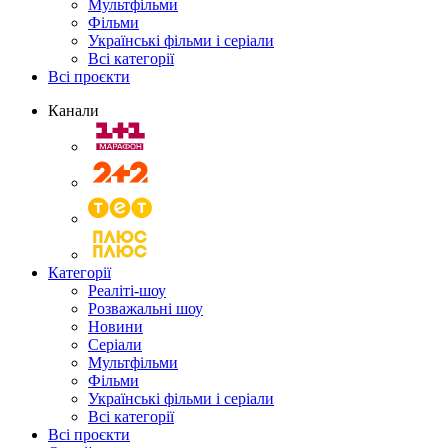
Мультфільми
Фільми
Українські фільми і серіали
Всі категорії
Всі проєкти
Канали
Категорії
Реаліті-шоу
Розважальні шоу
Новини
Серіали
Мультфільми
Фільми
Українські фільми і серіали
Всі категорії
Всі проєкти