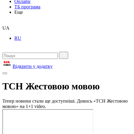
Онлайн
ТБ програма
Еще
UA
RU
Відкрити у додатку
ТСН Жестовою мовою
Тепер новини стали ще доступніші. Дивись «ТСН Жестовою
мовою» на 1+1 video.