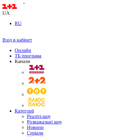
UA
RU
Вхід в кабінет
Онлайн
ТБ програма
Канали
Категорії
Реаліті-шоу
Розважальні шоу
Новини
Серіали