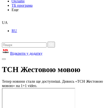
Онлайн
ТБ програма
Еще
UA
RU
Відкрити у додатку
ТСН Жестовою мовою
Тепер новини стали ще доступніші. Дивись «ТСН Жестовою
мовою» на 1+1 video.