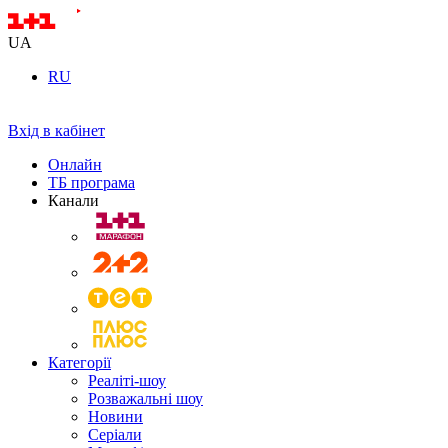
UA
RU
Вхід в кабінет
Онлайн
ТБ програма
Канали
Категорії
Реаліті-шоу
Розважальні шоу
Новини
Серіали