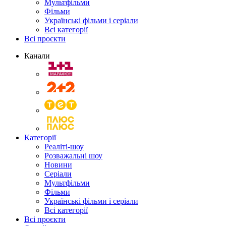
Мультфільми
Фільми
Українські фільми і серіали
Всі категорії
Всі проєкти
Канали
Категорії
Реаліті-шоу
Розважальні шоу
Новини
Серіали
Мультфільми
Фільми
Українські фільми і серіали
Всі категорії
Всі проєкти