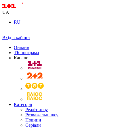
UA
RU
Вхід в кабінет
Онлайн
ТБ програма
Канали
Категорії
Реаліті-шоу
Розважальні шоу
Новини
Серіали