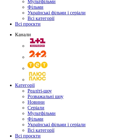
Мультфільми
Фільми
Українські фільми і серіали
Всі категорії
Всі проєкти
Канали
Категорії
Реаліті-шоу
Розважальні шоу
Новини
Серіали
Мультфільми
Фільми
Українські фільми і серіали
Всі категорії
Всі проєкти