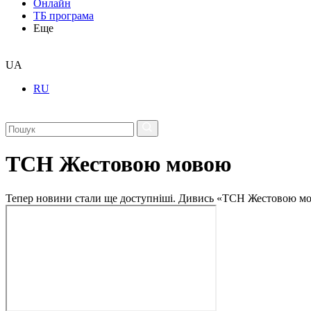
Онлайн
ТБ програма
Еще
UA
RU
ТСН Жестовою мовою
Тепер новини стали ще доступніші. Дивись «ТСН Жестовою мо